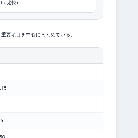
(the比較)
き重要項目を中心にまとめている。
A15
/5
50