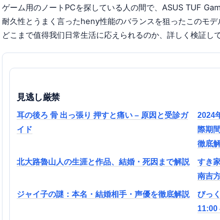
ゲーム用のノートPCを探している人の間で、ASUS TUF Ga
耐久性とうまく言ったheny性能のバランスを狙ったこのモデ
どこまで值得我们日常生活に応えられるのか、詳しく検証し
見逃し厳禁
耳の後ろ 骨 出っ張り 押すと痛い – 原因と受診ガ
202
イド
際期
徹底
北大路魯山人の生涯と作品、結婚・死因まで解説
すき
南吉
ジャイ子の謎：本名・結婚相手・声優を徹底解説
びっく
11: