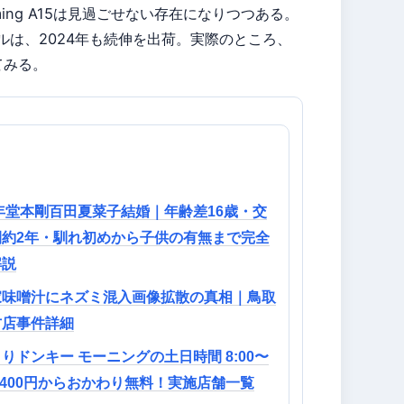
ming A15は見過ごせない存在になりつつある。
ルは、2024年も続伸を出荷。実際のところ、
てみる。
4年堂本剛百田夏菜子結婚｜年齢差16歳・交
間約2年・馴れ初めから子供の有無まで完全
解説
家味噌汁にネズミ混入画像拡散の真相｜鳥取
方店事件詳細
りドンキー モーニングの土日時間 8:00〜
00 400円からおかわり無料！実施店舗一覧