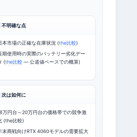
不明確な点
日本市場の正確な在庫状況 (
the比較
)
長期使用時の実際のバッテリー劣化デー
タ (
the比較
— 公道値ベースでの概算)
次は如何に
18万円台～20万円台の価格帯での競争激
化 (the比較)
年末商戦向けRTX 4060モデルの需要拡大