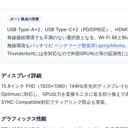
ポート構成の実際
USB Type-A×2、USB Type-C×2（PD/DP対応）、HDMI
有線接続環境でも不満のない選択肢となる。Wi-Fi 6EとBlue
無線環境もバッチリだ
ベンチマーク数据库LaptopMedia
Thunderboltには非対応なので外部GPU박스等の拡張性
ディスプレイ詳細
15.6インチ FHD（1920×1080）144Hz非光沢ディスプレイが
Optimusに対応し、GPU出力を直接モニタに送る切り換え
SYNC Compatible対応でティアリング防止も実装。
グラフィックス性能