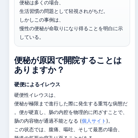
便秘は多くの場合、
生活習慣の問題として轻視されがちだ。
しかしこの事例は、
慢性の便秘が命取りになり得ることを明白に示
している。
便秘が原因で開院することは
ありますか？
硬便によるイレウス
硬便性イレウスは、
便秘が極限まで進行した際に発生する重笃な病態だ
。便が硬直し、肠の内腔を物理的に闭ざすことで、
肠の内容物が通過不能となる (
個人サイト
)。
この状态では、腹痛、嘔吐、そして最悪の場合、