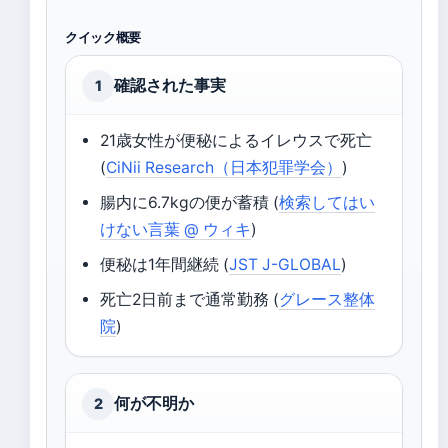
クイック概要
確認された事実
1
21歳女性が便秘によるイレウスで死亡
(
CiNii Research（日本犯罪学会）
)
腸内に6.7kgの便が蓄積 (
検索してはい
けない言葉 @ ウィキ
)
便秘は1年間継続 (
JST J-GLOBAL
)
死亡2日前まで通常勤務 (
グレース整体
院
)
何が不明か
2