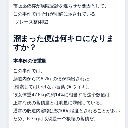
市販薬依存が病院受診を遅らせた要因として、
この事件ではそれが明确に示されている
(グレース整体院)。
溜まった便は何キロになりま
すか？
本事例の便重量
この事件では、
肠道内から约6.7kgの便が摘出された
(検索してはいけない言葉 @ ウィキ)。
彼女体重47.6kgの約14%に相当する这个数值は，
正常な便の蓄積量とは明显に乖離している。
通常の肠道内容物は数100g程度とされることが多い
ため、6.7kg可以说是一个极端の蓄積だ。