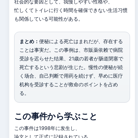
社会的な要因として、我慢しやすい性格や、
忙しくてトイレに行く時間を確保できない生活习惯
も関係している可能性がある。
まとめ：
便秘による死亡はまれだが、存在する
ことは事実だ。この事例は、市販薬依赖で病院
受診を迟らせた结果、21歳の若者が肠道閉塞で
死亡するという悲剧が生じた。慢性の便秘が続
く场合、自己判断で用药を続けず、早めに医疗
机构を受診することが救命のポイントを占め
る。
この事件から学ぶこと
この事件は1998年に发生し、
論文として正式に記録されている。