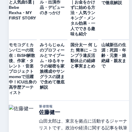
と人気曲5選 |
ル・出演作
｜お金をかけ
で徹底解説
Bebe
品・デビュー
ずに始める方
Rexha・MY
のきっかけ
法・人気ラン
FIRST STORY
キング・メン
タル効果・一
人でできる趣
味も紹介
モモコグミカ
みうらじゅん
国分太一 何 し
山城新伍の生
ンパニーの現
のプロフィー
た 簡単に – コ
涯：死因・年
在：BiSH解散
ルとマイブー
ンプラ違反活
齢・元妻・娘
後、作家・タ
ム・ゆるキャ
動休止の経緯
絶縁・親友ま
レント・音楽
ラの秘密を家
と事実まとめ
で
プロジェクト
族構成やサン
momoで活躍
グラスの謎ま
中！ICU出身の
で含めて徹底
高学歴アーテ
解説
ィスト
筆者情報
佐藤健一
山田太郎は、東京を拠点に活動するジャーナ
リストです。政治や経済に関する記事を執筆