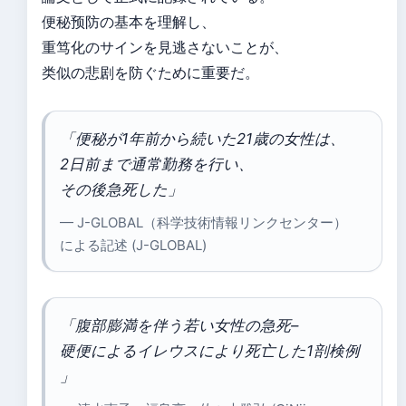
便秘预防の基本を理解し、
重笃化のサインを見逃さないことが、
类似の悲剧を防ぐために重要だ。
「便秘が1年前から続いた21歳の女性は、
2日前まで通常勤務を行い、
その後急死した」
— J-GLOBAL（科学技術情報リンクセンター）
による記述 (J-GLOBAL)
「腹部膨満を伴う若い女性の急死–
硬便によるイレウスにより死亡した1剖検例
」