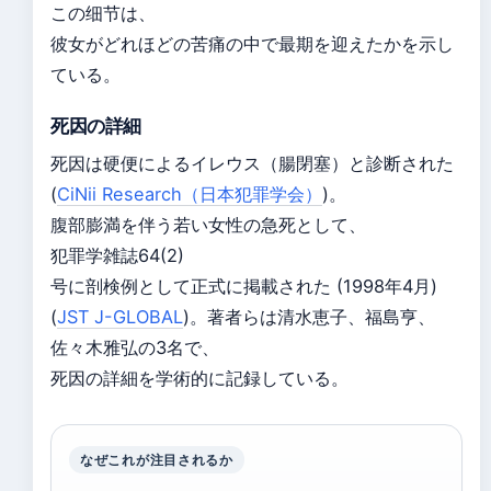
この细节は、
彼女がどれほどの苦痛の中で最期を迎えたかを示し
ている。
死因の詳細
死因は硬便によるイレウス（腸閉塞）と診断された
(
CiNii Research（日本犯罪学会）
)。
腹部膨満を伴う若い女性の急死として、
犯罪学雑誌64(2)
号に剖検例として正式に掲載された (1998年4月)
(
JST J-GLOBAL
)。著者らは清水恵子、福島亨、
佐々木雅弘の3名で、
死因の詳細を学術的に記録している。
なぜこれが注目されるか