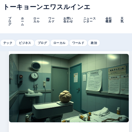
トーキョーンエワスルインエ
ブ
ホ
ロー
ワー
お問い
ニュース
会社
天
ロ
ー
カル
ルド
合わせ
レター
概要
気
グ
ム
テック
ビジネス
ブログ
ローカル
ワールド
政治