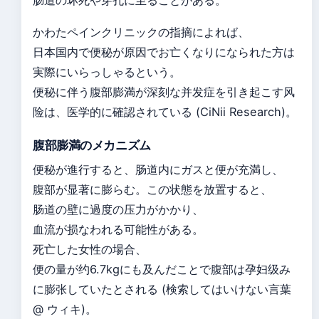
肠道の坏死や穿孔に至ることがある。
かわたペインクリニックの指摘によれば、
日本国内で便秘が原因でお亡くなりになられた方は
実際にいらっしゃるという。
便秘に伴う腹部膨満が深刻な并发症を引き起こす风
险は、医学的に確認されている (CiNii Research)。
腹部膨満のメカニズム
便秘が進行すると、肠道内にガスと便が充満し、
腹部が显著に膨らむ。この状態を放置すると、
肠道の壁に過度の压力がかかり、
血流が损なわれる可能性がある。
死亡した女性の場合、
便の量が约6.7kgにも及んだことで腹部は孕妇级み
に膨张していたとされる (検索してはいけない言葉
@ ウィキ)。