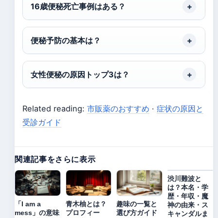
16歳便秘死亡事例はある？
便秘予防の基本は？
女性便秘の原因トップ3は？
Related reading:
市販薬のおすすめ
·
症状の原因と
受診ガイド
関連記事をさらに表示
渋川難波と
は？本名・学
歴・年収・魔
「I am a
青木柚とは？
趣味の一覧と
神の由来・ス
mess」の意味
プロフィー
選び方ガイド
キャンダルま