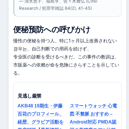
— 清水恵子、福島亨、佐々木雅弘 (CiNii
Research / 犯罪学雑誌 64(2), 41-45)
便秘预防への呼びかけ
慢性の便秘を持つ人、特に1ヶ月以上改善されない
경우는、自己判断での用药を続けず、
专业医の診断を受けるべきだ。この事件の教训は、
市販薬への依赖が命を危険にさらすことを示してい
る。
見逃し厳禁
AKB48 19期生・伊藤
スマートウォッチ 心電
百花のプロフィール、
図 不整脈 おすすめ –
経歴、グラビア活動を
Android対応 PMDA認