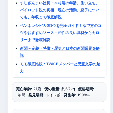
すしざんまい社長・木村清の年齢、生い立ち、
パイロット説の真相、現在の活動、息子につい
ても、年収まで徹底解説
ペンネレシピ人気1位を完全ガイド！ゆで方のコ
ツやおすすめソース・相性の良い具材からカロ
リーまで徹底解説
新聞 – 定義・特徴・歴史と日本の新聞業界を解
説
モモ徹底比較：TWICEメンバーと児童文学の魅
力
死亡年齢:
21歳 ·
便の重量:
約6.7kg ·
便秘期間:
1年間 ·
発見場所:
トイレ前 ·
発生年:
1998年