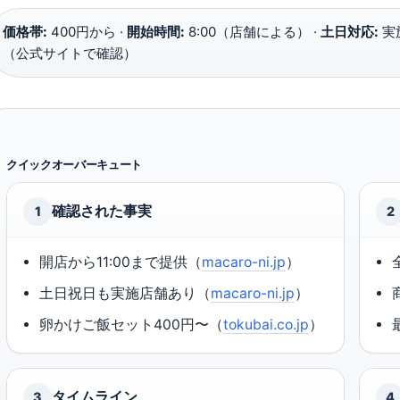
価格帯:
400円から ·
開始時間:
8:00（店舗による） ·
土日対応:
実
（公式サイトで確認）
クイックオーバーキュート
確認された事実
1
2
開店から11:00まで提供（
macaro-ni.jp
）
土日祝日も実施店舗あり（
macaro-ni.jp
）
卵かけご飯セット400円〜（
tokubai.co.jp
）
タイムライン
3
4