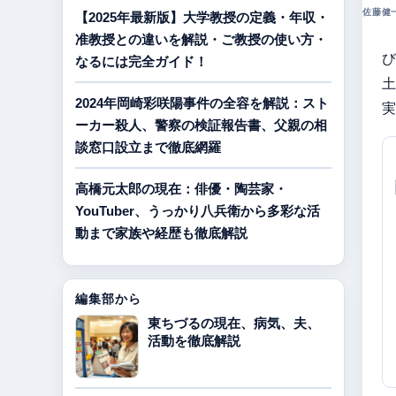
佐藤健一 
【2025年最新版】大学教授の定義・年収・
准教授との違いを解説・ご教授の使い方・
び
なるには完全ガイド！
土
2024年岡崎彩咲陽事件の全容を解説：スト
実
ーカー殺人、警察の検証報告書、父親の相
談窓口設立まで徹底網羅
高橋元太郎の現在：俳優・陶芸家・
YouTuber、うっかり八兵衛から多彩な活
動まで家族や経歴も徹底解説
編集部から
東ちづるの現在、病気、夫、
活動を徹底解説