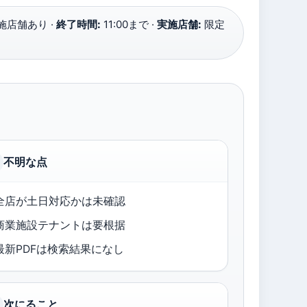
施店舗あり ·
終了時間:
11:00まで ·
実施店舗:
限定
不明な点
全店が土日対応かは未確認
商業施設テナントは要根据
最新PDFは検索結果になし
次にること