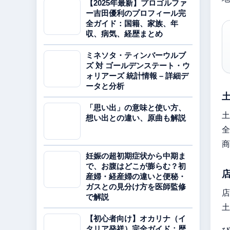
【2025年最新】プロゴルファ
ー吉田優利のプロフィール完
全ガイド：国籍、家族、年
収、病気、経歴まとめ
ミネソタ・ティンバーウルブ
ズ 対 ゴールデンステート・ウ
ォリアーズ 統計情報 – 詳細デ
ータと分析
「思い出」の意味と使い方、
土
想い出との違い、原曲も解説
全
商
妊娠の超初期症状から中期ま
で、お腹はどこが膨らむ？初
産婦・経産婦の違いと便秘・
ガスとの見分け方を医師監修
店
で解説
土
【初心者向け】オカリナ（イ
タリア発祥）完全ガイド：歴
び