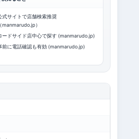
公式サイトで店舗検索推奨
（manmarudo.jp）
ロードサイド店中心で探す (manmarudo.jp)
事前に電話確認も有効 (manmarudo.jp)