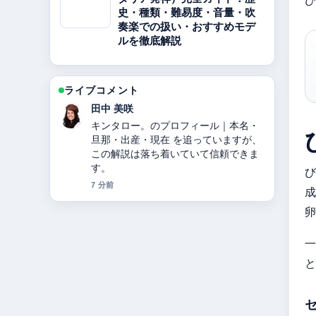
史・種類・難易度・音量・吹
奏楽での扱い・おすすめモデ
ルを徹底解説
ライブコメント
田中 美咲
キンタロー。のプロフィール｜本名・
旦那・出産・現在 を追っていますが、
この解説は落ち着いていて信頼できま
す。
び
7 分前
成
卵
一
と