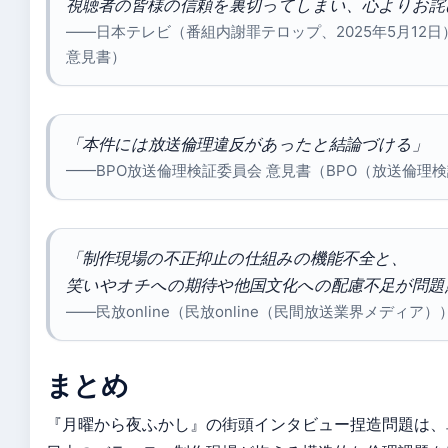
視聴者の皆様の信頼を裏切ってしまい、心よりお詫
——日本テレビ（番組内謝罪テロップ、2025年5月12
意見書）
「本件には放送倫理違反があったと結論づける」
——BPO放送倫理検証委員会 意見書（BPO（放送倫理
「制作現場の不正抑止の仕組みの機能不全と、
笑いやオチへの期待や他国文化への配慮不足が問題
——民放online（民放online（民間放送業界メディア）
まとめ
『月曜から夜ふかし』の街頭インタビュー捏造問題は、