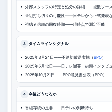
外部スタッフの特定と処分の詳細——複数ソー
番組打ち切りの可能性——日テレから正式発表
視聴者信頼の回復時期——現時点で測定不能
タイムラインシグナル
3
2025年3月24日——不適切放送実施（
BPO
）
2025年5月12日——日テレ謝罪・街頭インタビ
2025年10月21日——BPO意見書公表（BPO）
今後どうなるか
4
番組存続の是非——日テレの判断待ち