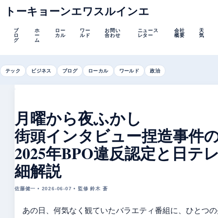
トーキョーンエワスルインエ
ブ
ホ
ロー
ワー
お問い
ニュース
会社
天
ロ
ー
カル
ルド
合わせ
レター
概要
気
グ
ム
テック
ビジネス
ブログ
ローカル
ワールド
政治
月曜から夜ふかし
街頭インタビュー捏造事件
2025年BPO違反認定と日
細解説
佐藤健一 • 2026-06-07 • 監修 鈴木 蒼
あの日、何気なく観ていたバラエティ番組に、ひとつの