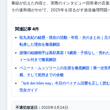
番組が伝えた内容と、実際のインタビュー回答者の言葉
その違和感がやがて、2025年を揺るがす放送倫理問題
関連記事 4件
松丸友紀の経歴・現在の活動・年収・夫のまとめ｜元
転身した理由を徹底解説
波瑠の結婚相手は高杉真宙！5歳差・子供なし・売れ
ィール付きで徹底解説
ベニート・ムッソリーニの生涯を徹底解説！第一次世
裁、そして処刑までの全貌
「lịch âm hôm nay」今日のベトナム旧暦を正し
完全ガイド
不適切放送日：
2025年3月24日 ·