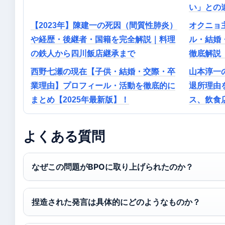
い」との
【2023年】陳建一の死因（間質性肺炎）
オクニョ
や経歴・後継者・国籍を完全解説｜料理
ル・結婚
の鉄人から四川飯店継承まで
徹底解説【
西野七瀬の現在【子供・結婚・交際・卒
山本淳一の
業理由】プロフィール・活動を徹底的に
退所理由
まとめ【2025年最新版】！
ス、飲食
よくある質問
なぜこの問題がBPOに取り上げられたのか？
捏造された発言は具体的にどのようなものか？