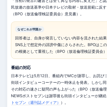
「当初の発言の趣旨とは全く異なる内容に変えた」と認
民放連の放送基準や日本テレビの取材・放送規範に反す
（BPO（放送倫理検証委員会）意見書）。
なぜこれが問題か
回答者は、自身が発言していない内容を流された結果
SNS上で想定外の誹謗中傷にさらされた。BPOはこ
の根拠として重視した（BPO（放送倫理検証委員会
番組の対応
日本テレビは5月12日、番組内でMCが謝罪し、お詫び
街頭インタビューコーナーの一時休止を発表。しかし同
その対応の速さに疑問の声も上がった（BPO（放送倫
NEWSポストセブンは謝罪後も街頭インタビューが継
トセブン（週刊誌メディア）
）。