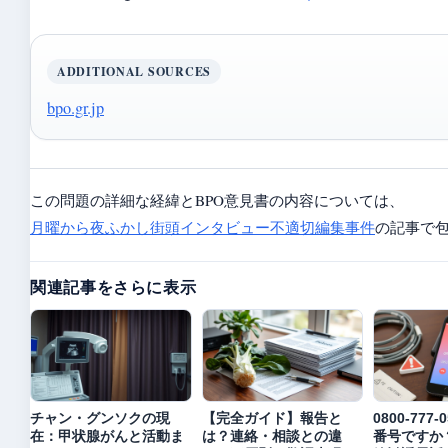
ADDITIONAL SOURCES
bpo.gr.jp
この問題の詳細な経緯とBPO意見書の内容については、
月曜から夜ふかし街頭インタビュー不適切編集事件
の記事で
関連記事をさらに表示
チャン・グンソクの現
【完全ガイド】報告と
0800-777
在：甲状腺がんと活動ま
は？連絡・相談との違
番号ですか？