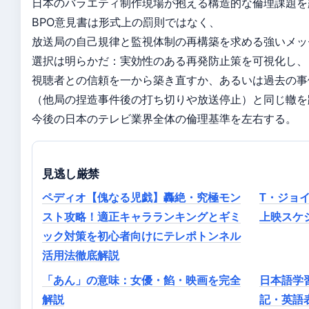
日本のバラエティ制作現場が抱える構造的な倫理課題を
BPO意見書は形式上の罰則ではなく、
放送局の自己規律と監視体制の再構築を求める強いメッ
選択は明らかだ：実効性のある再発防止策を可視化し、
視聴者との信頼を一から築き直すか、あるいは過去の事
（他局の捏造事件後の打ち切りや放送停止）と同じ轍を
今後の日本のテレビ業界全体の倫理基準を左右する。
見逃し厳禁
ペディオ【傀なる児戯】轟絶・究極モン
T・ジョイ
スト攻略！適正キャラランキングとギミ
上映スケジ
ック対策を初心者向けにテレポトンネル
活用法徹底解説
「あん」の意味：女優・餡・映画を完全
日本語学
解説
記・英語