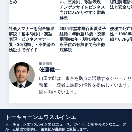
とめ
い、三原則、敬語表現、
線勧誘電話
チンゲンサイをビジネス
法と安全な
向けにわかりやすく徹底
解説
社会人マナーを完全徹底
2024年堂本剛百田夏菜子
便秘で死亡
解説！基本5原則・英語
結婚｜年齢差16歳・交際
性：1998
表現・ビジネスマナー一
期間約2年・馴れ初めか
細と6.7k
覧・30代向け・不要論の
ら子供の有無まで完全徹
検証までガイド
底解説
筆者情報
佐藤健一
山田太郎は、東京を拠点に活動するジャーナリ
執筆し、読者に最新の情報を提供しています。
目を向けています。
トーキョーンエワスルインエ
トーキョーンエワスルインエ はニュース、ガイド、分析をモダンなニュース
ルーム構成で提供し、編集部が継続的に更新します。