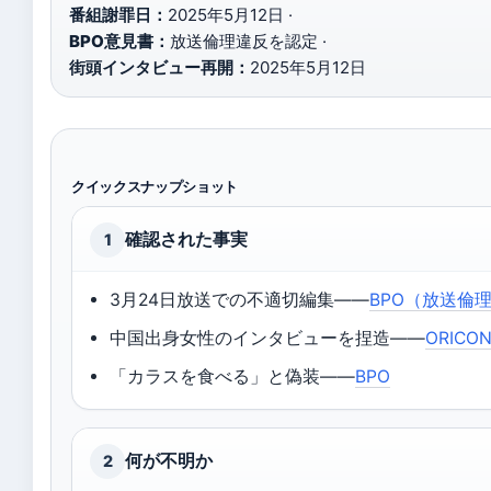
番組謝罪日：
2025年5月12日 ·
BPO意見書：
放送倫理違反を認定 ·
街頭インタビュー再開：
2025年5月12日
クイックスナップショット
確認された事実
1
3月24日放送での不適切編集——
BPO（放送倫
中国出身女性のインタビューを捏造——
ORICO
「カラスを食べる」と偽装——
BPO
何が不明か
2