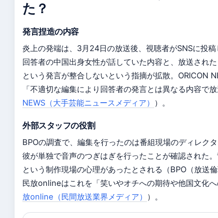
た？
発言捏造の内容
炎上の発端は、3月24日の放送後、視聴者がSNSに投
回答者の中国出身女性が話していた内容と、放送された
という発言が整合しないという指摘が拡散。ORICON N
「不適切な編集により回答者の発言とは異なる内容で放
NEWS（大手芸能ニュースメディア）
）。
外部スタッフの役割
BPOの調査で、編集を行ったのは番組現場のディレク
彼が単独で音声のつぎはぎを行ったことが確認された。
という制作現場の心理があったとされる（BPO（放送
民放onlineはこれを「笑いやオチへの期待や他国文化
放online（民間放送業界メディア）
）。