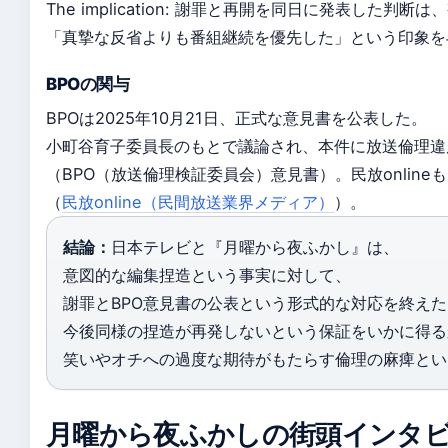
The implication: 謝罪と再開を同日に発表した判断
「真摯な反省よりも番組継続を優先した」という印象を
BPOの関与
BPOは2025年10月21日、正式な意見書を公表した。
小町谷育子委員長のもとで議論され、本件に放送倫理違
（BPO（放送倫理検証委員会）意見書）。民放onlin
（
民放online（民間放送業界メディア）
）。
結論：
日本テレビと『月曜から夜ふかし』は、
意図的な編集捏造という事実に対して、
謝罪とBPO意見書の公表という形式的な対応を終え
今後同様の捏造が再発しないという保証をいかに得る
笑いやオチへの過度な期待がもたらす倫理の麻痺とい
月曜から夜ふかしの街頭インタ