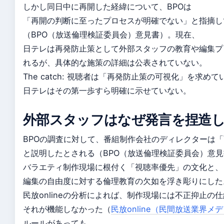
しかし同日中に再開した経緯について、BPOは
「再開の判断に至ったプロセスが明確でない」と指摘し
（BPO（放送倫理検証委員会）意見書）。現在、
日テレは再発防止策として外部スタッフの教育や編集プ
れるが、具体的な施策の詳細は公表されていない。
The catch: 視聴者は「再発防止策の可視化」を求め
日テレはその第一歩すら明確に示せていない。
外部スタッフはなぜ発言を捏造
BPOの調査に対して、番組制作会社のディレクターは
と説明したとされる（BPO（放送倫理検証委員会）意
バラエティ制作現場に根付く「視聴率優先」の文化と、
編集の自由度に対する倫理教育の欠如を浮き彫りにした
民放onlineの分析によれば、制作現場には不正抑止の
それが機能しなかった（
民放online（民間放送業界メ
ルールがあっても、