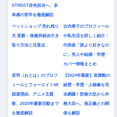
STREET赤色担当へ、多
幸感の哲学を徹底解説
ペットショップ 売れ残り
古内東子のプロフィール
犬 里親 – 保健所経由引き
や私生活を詳しく紹介：
取り方法と注意点
代表曲「誰より好きなの
に」売上や結婚・学歴・
カバー情報まとめ
音羽（おとは）のプロフ
【2024年最新】岩屋毅の
ィールとフォーエイト48
経歴・学歴・人物像を完
脱退理由、アニメ主題
全網羅！防衛大臣から外
歌、2025年最新活動まで
務大臣へ、孫正義との関
を徹底解説
係も解説