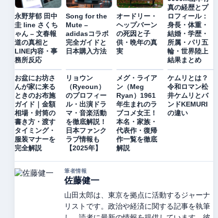
真の経歴とプ
ロフィール：
永野芽郁 田中
Song for the
オードリー・
身長・体重・
圭 line さくち
Mute –
ヘップバーン
結婚・学歴・
ゃん – 文春報
adidasコラボ
の死因と子
所属・パリ五
道の真相と
完全ガイドと
供・晩年の真
輪・世界陸上
LINE内容・事
日本購入方法
実
結果まとめ
務所反応
お盆にお坊さ
リョウン
メグ・ライア
ケムリとは？
んが家に来る
（Ryeoun）
ン（Meg
令和ロマン松
ときのお布施
のプロフィー
Ryan）1961
井ケムリとバ
ガイド｜金額
ル・出演ドラ
年生まれのラ
ンドKEMURI
相場・封筒の
マ・音楽活動
ブコメ女王！
の違い
書き方・渡す
を徹底解説！
本名・家族・
タイミング・
日本ファンク
代表作・復帰
服装マナーを
ラブ情報も
作一覧を徹底
完全解説
【2025年】
解説
筆者情報
佐藤健一
山田太郎は、東京を拠点に活動するジャーナ
リストです。政治や経済に関する記事を執筆
し、読者に最新の情報を提供しています。彼