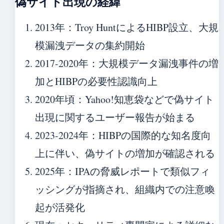
偽サイト出現の経緯
2013年
：Troy HuntによるHIBP設立、大規
模漏洩データの集約開始
2017-2020年
：大規模データ漏洩事件の増
加とHIBPの必要性認識向上
2020年頃
：Yahoo!知恵袋などで偽サイト
出現に関するユーザー報告が始まる
2023-2024年
：HIBPの国際的な知名度向
上に伴い、偽サイトの増加が確認される
2025年
：IPAの脅威レポートで類似フィ
ッシングが指摘され、組織内での注意喚
起が活発化