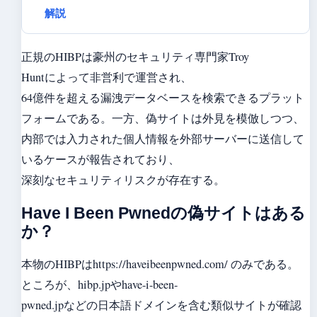
解説
正規のHIBPは豪州のセキュリティ専門家Troy
Huntによって非営利で運営され、
64億件を超える漏洩データベースを検索できるプラット
フォームである。一方、偽サイトは外見を模倣しつつ、
内部では入力された個人情報を外部サーバーに送信して
いるケースが報告されており、
深刻なセキュリティリスクが存在する。
Have I Been Pwnedの偽サイトはある
か？
本物のHIBPはhttps://haveibeenpwned.com/ のみである。
ところが、hibp.jpやhave-i-been-
pwned.jpなどの日本語ドメインを含む類似サイトが確認