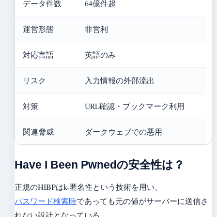
データ件数
64億件超
運営形態
非営利
対応言語
英語のみ
リスク
入力情報の外部流出
対策
URL確認・ブックマーク利用
関連脅威
ダークウェブでの悪用
Have I Been Pwnedの安全性は？
正規のHIBPはk-匿名性という技術を用い、
パスワード検索時
であっても元の値がサーバーに送信さ
れない設計となっている。