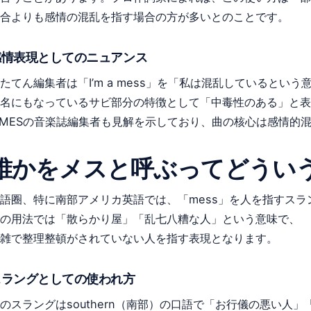
合よりも感情の混乱を指す場合の方が多いとのことです。
感情表現としてのニュアンス
たてん編集者は「I’m a mess」を「私は混乱しているとい
名にもなっているサビ部分の特徴として「中毒性のある」と表現し
IMESの音楽誌編集者も見解を示しており、曲の核心は感情的
誰かをメスと呼ぶってどうい
語圈、特に南部アメリカ英語では、「mess」を人を指すス
の用法では「散らかり屋」「乱七八糟な人」という意味で、
雑で整理整頓がされていない人を指す表現となります。
スラングとしての使われ方
のスラングはsouthern（南部）の口語で「お行儀の悪い人