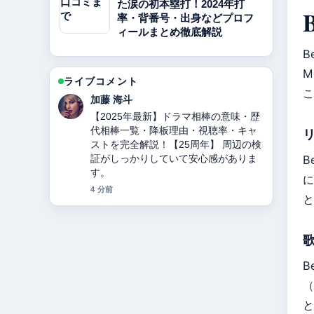
た涙の初本塁打！2024年打
率・背番号・出身などプロフ
ィールまとめ徹底解説
B
M
ライブコメント
こ
高橋 蓮
東ちづるの現在、病気、夫、活動を徹
底解説 の整理がとても分かりやすいで
す。今日の中でも特に読みやすいで
す。
B
6 分前
に
と
B
（
と