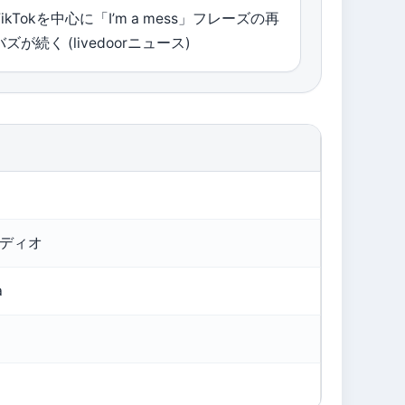
TikTokを中心に「I’m a mess」フレーズの再
バズが続く (livedoorニュース)
オーディオ
a