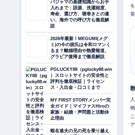
パジャマの基礎知識からお手
を
入れまで：語源、洗濯頻度、
英
寿命、選び方、寝巻きとの違
い、海外での呼び方も徹底解
説
2026年最新！MEGUMI(メグ
ミ)の今の彼氏は令和ロマンく
るま？離婚理由や熱愛報道、
グラビア復帰まで徹底解説
PGLUCKY88（pglucky88.win
）スロットサイトの安全性と
評判を徹底検証｜ライセン
ス・入出金・口コミまで
人
MY FIRST STORYメンバー完
全ガイド｜マイファスHiroの
物
家族・結婚・声問題と活動休
こ
止理由
ア
蝦名達夫の兄の死を乗り越え