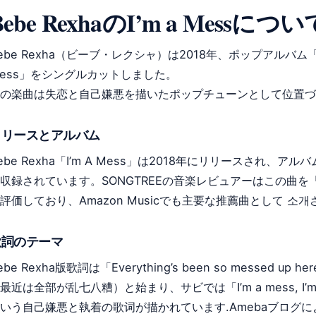
Bebe RexhaのI’m a Messについ
ebe Rexha（ビーブ・レクシャ）は2018年、ポップアルバム「Exp
ess」をシングルカットしました。
の楽曲は失恋と自己嫌悪を描いたポップチューンとして位置づ
リリースとアルバム
ebe Rexha「I’m A Mess」は2018年にリリースされ、アルバム「
収録されています。SONGTREEの音楽レビュアーはこの曲
評価しており、Amazon Musicでも主要な推薦曲として 소
歌詞のテーマ
ebe Rexha版歌詞は「Everything’s been so messed up here
最近は全部が乱七八糟）と始まり、サビでは「I’m a mess, I’m a loser 
いう自己嫌悪と執着の歌词が描かれています.Amebaブログによれば、