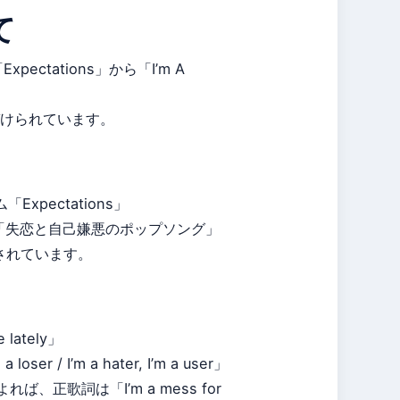
て
ectations」から「I’m A
けられています。
Expectations」
を「失恋と自己嫌悪のポップソング」
개されています。
 lately」
/ I’m a hater, I’m a user」
正歌詞は「I’m a mess for