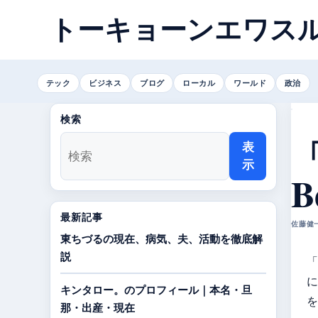
トーキョーンエワス
テック
ビジネス
ブログ
ローカル
ワールド
政治
検索
「
表
示
B
最新記事
佐藤健一 
東ちづるの現在、病気、夫、活動を徹底解
説
「
に
キンタロー。のプロフィール｜本名・旦
を
那・出産・現在