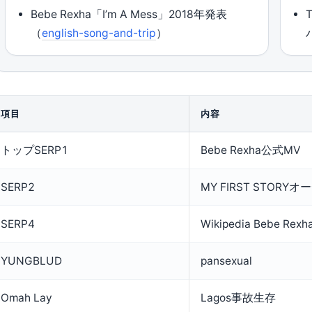
Bebe Rexha「I’m A Mess」2018年発表
（
english-song-and-trip
）
項目
内容
トップSERP1
Bebe Rexha公式MV
SERP2
MY FIRST STORY
SERP4
Wikipedia Bebe Rexh
YUNGBLUD
pansexual
Omah Lay
Lagos事故生存