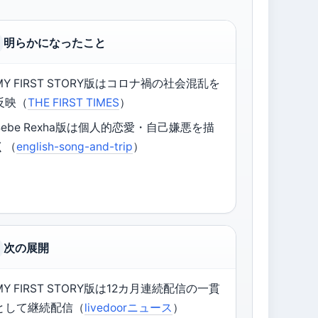
明らかになったこと
MY FIRST STORY版はコロナ禍の社会混乱を
反映（
THE FIRST TIMES
）
Bebe Rexha版は個人的恋愛・自己嫌悪を描
く（
english-song-and-trip
）
次の展開
MY FIRST STORY版は12カ月連続配信の一貫
として継続配信（
livedoorニュース
）