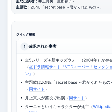
主な出演者：
井上真央、生稲晃子 ·
主題歌：
ZONE「secret base ～君がくれたもの～」
クイック概要
確認された事実
1
全5シリーズ＋新キッズウォー（2004年）が存
（
昼ドラ情報サイト「VODスーパー！セレクシ
ン」
）
主題歌はZONE「secret base ～君がくれたも
（
同サイト
）
井上真央が茜役で出演（
同サイト
）
ターニャというキャラクターが死亡（
Wikiped