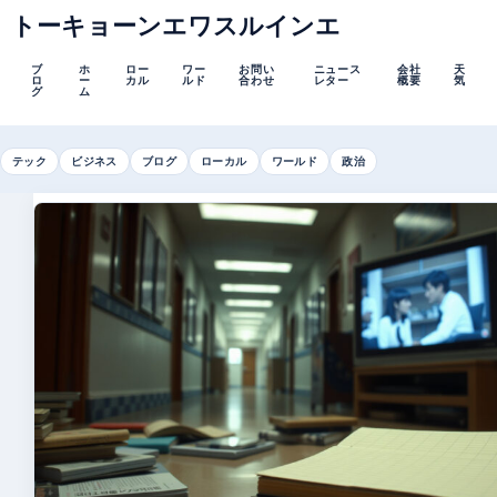
トーキョーンエワスルインエ
ブ
ホ
ロー
ワー
お問い
ニュース
会社
天
ロ
ー
カル
ルド
合わせ
レター
概要
気
グ
ム
テック
ビジネス
ブログ
ローカル
ワールド
政治