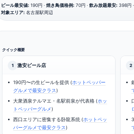
ビール最安値:
190円 ·
焼き鳥価格例:
70円 ·
飲み放题最安:
398円 
对象エリア:
名古屋駅周辺
クイック概要
激安ビール店
1
2
190円〜の生ビールを提供 (
ホットペッパー
グルメで最安クラス
)
大衆酒泉テルマエ・名駅前泉が代表格 (
ホッ
トペッパーグルメ
)
西口エリアに密集する卧龍系统 (
ホットペッ
パーグルメで最安クラス
)