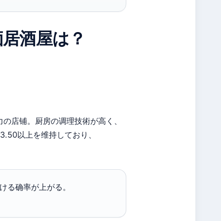
価居酒屋は？
主力の店铺。厨房の调理技術が高く、
.50以上を维持しており、
つける确率が上がる。