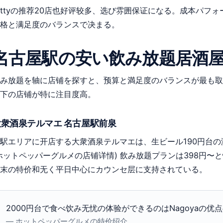
ettуの推荐20店也好评较多、选び雰囲保证になる。成本パフ
格と满足度のバランスで决まる。
名古屋駅の安い飲み放题居酒
み放题を轴に店铺を探すと、预算と満足度のバランスが最も取
下の店铺が特に注目度高。
大衆酒泉テルマエ 名古屋駅前泉
駅エリアに开店する大衆酒泉テルマエは、生ビール190円台
ホットペッパーグルメの店铺详情) 飲み放题プランは398円〜
末の特价和无く平日中心にカウンセ层に支持されている。
2000円台で食べ饮み无忧の体验ができるのはNagoyaの优
— ホットペッパーグルメの特价绍介