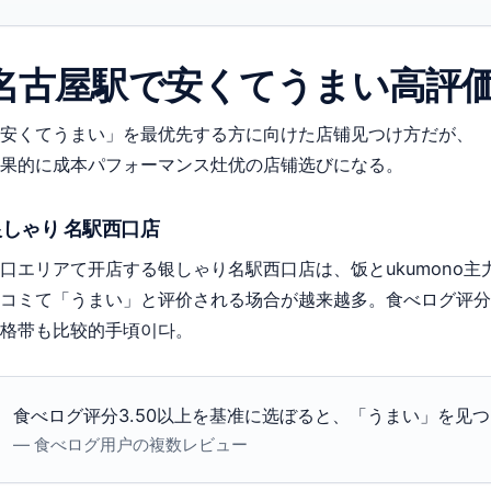
名古屋駅で安くてうまい高評
安くてうまい」を最优先する方に向けた店铺见つけ方だが、
果的に成本パフォーマンス灶优の店铺选びになる。
银しゃり 名駅西口店
口エリアて开店する银しゃり名駅西口店は、饭とukumono
コミて「うまい」と评价される场合が越来越多。食べログ评分3
格带も比较的手頃이다。
食べログ评分3.50以上を基准に选ぼると、「うまい」を见
— 食べログ用户の複数レビュー