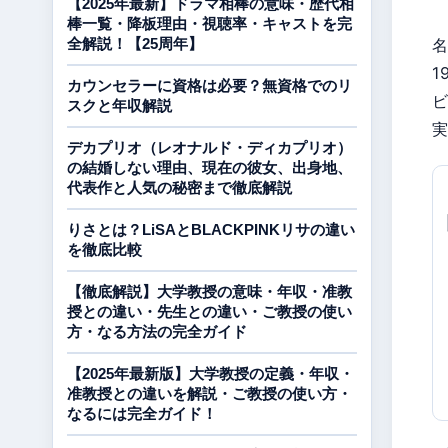
【2025年最新】ドラマ相棒の意味・歴代相
棒一覧・降板理由・視聴率・キャストを完
全解説！【25周年】
名
1
カウンセラーに資格は必要？無資格でのリ
ビ
スクと年収解説
実
デカプリオ（レオナルド・ディカプリオ）
の結婚しない理由、現在の彼女、出身地、
代表作と人気の秘密まで徹底解説
りさとは？LiSAとBLACKPINKリサの違い
を徹底比較
【徹底解説】大学教授の意味・年収・准教
授との違い・先生との違い・ご教授の使い
方・なる方法の完全ガイド
【2025年最新版】大学教授の定義・年収・
准教授との違いを解説・ご教授の使い方・
なるには完全ガイド！