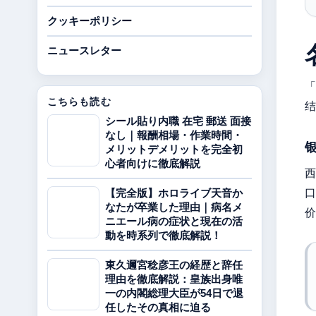
クッキーポリシー
ニュースレター
「
こちらも読む
结
シール貼り内職 在宅 郵送 面接
なし｜報酬相場・作業時間・
メリットデメリットを完全初
心者向けに徹底解説
西
口
【完全版】ホロライブ天音か
なたが卒業した理由｜病名メ
价
ニエール病の症状と現在の活
動を時系列で徹底解説！
東久邇宮稔彦王の経歴と辞任
理由を徹底解説：皇族出身唯
一の内閣総理大臣が54日で退
任したその真相に迫る