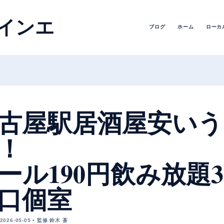
インエ
ブログ
ホーム
ローカ
古屋駅居酒屋安いう
！
ール190円飲み放題
口個室
2026-05-05 • 監修 鈴木 蒼