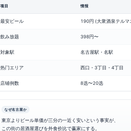
项目
情报
最安ビール
190円 (大衆酒泉テルマ
飲み放题
398円〜
対象駅
名古屋駅・名駅
热门エリア
西口・3丁目・4丁目
店铺例数
8选〜20选
なぜ名古屋か
東京よりビール単価が三分の一近く安いという事実が、
この街の居酒屋選びを外食价比で赢家にする。