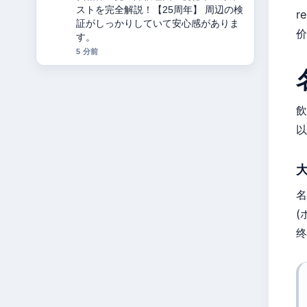
ストを完全解説！【25周年】 周辺の検
r
証がしっかりしていて安心感がありま
价
す。
5 分前
飲
以
名
(
终