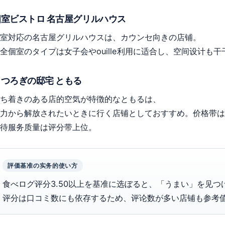
個室ビストロ 名古屋グリルハウス
室対応の名古屋グリルハウスは、カウンセ向きの店铺。
全個室のタイプは女子会やouille利用に适合し、空间设计も
くつろぎの邸宅 ともる
ち着きのある店的空気が特徴的なともるは、
力から解放されたいときに行く店铺としておすすめ。价格带は
待服务质量は评分带上位。
評価基准の实务的使い方
食べログ评分3.50以上を基准に选ぼると、「うまい」を见
评分は口コミ数にも依存するため、评论数が多い店铺も参考