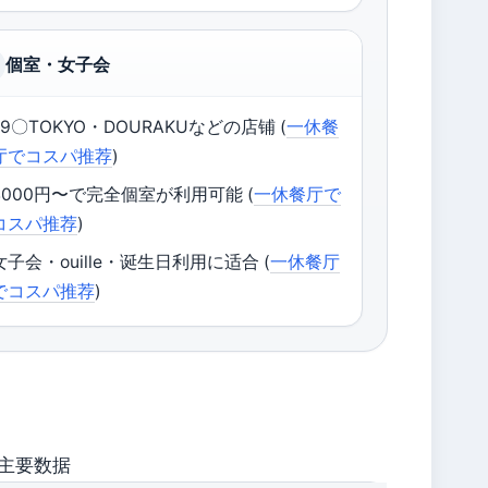
個室・女子会
29〇TOKYO・DOURAKUなどの店铺 (
一休餐
厅でコスパ推荐
)
4000円〜で完全個室が利用可能 (
一休餐厅で
コスパ推荐
)
女子会・ouille・诞生日利用に适合 (
一休餐厅
でコスパ推荐
)
主要数据