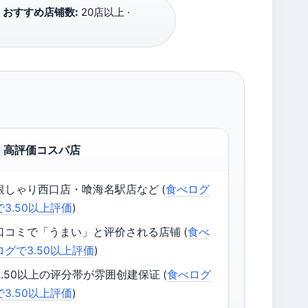
·
おすすめ店铺数:
20店以上 ·
高評価コスパ店
銀しゃり西口店・喰海名駅店など (
食べログ
で3.50以上評価
)
口コミで「うまい」と评价される店铺 (
食べ
ログで3.50以上評価
)
3.50以上の评分帯が雰囲创建保证 (
食べログ
で3.50以上評価
)