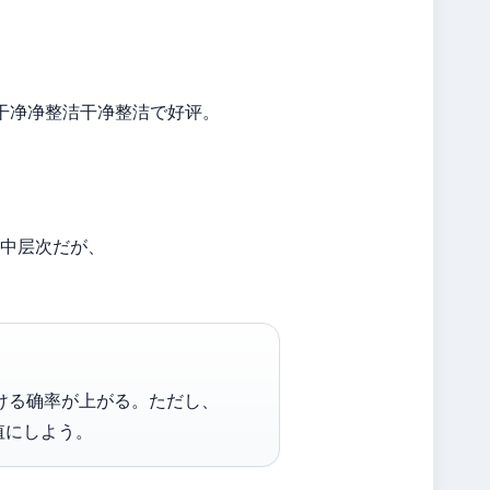
干干净净整洁干净整洁で好评。
中层次だが、
つける确率が上がる。ただし、
值にしよう。