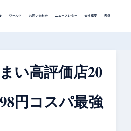
ル
ワールド
お問い合わせ
ニュースレター
会社概要
天気
まい高評価店20
398円コスパ最強