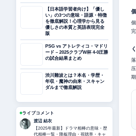
【日本語学習者向け】「優し
い」の3つの意味・語源・特徴
を徹底解説！心理学から見る
個
優しさの本質と英語表現完全
完
版
PSG vs アトレティコ・マドリ
ード – 2025クラブW杯 4-0圧勝
の試合結果まとめ
落
压
渋川難波とは？本名・学歴・
期
年収・魔神の由来・スキャン
ダルまで徹底解説
ライブコメント
渡辺 結衣
【2025年最新】ドラマ相棒の意味・歴
代相棒一覧・降板理由・視聴率・キャ