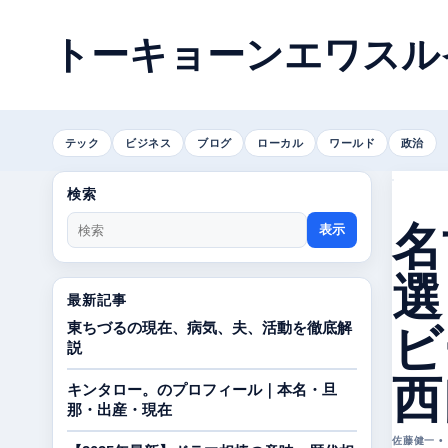
トーキョーンエワスル
テック
ビジネス
ブログ
ローカル
ワールド
政治
検索
名
表示
選
最新記事
ビ
東ちづるの現在、病気、夫、活動を徹底解
説
西
キンタロー。のプロフィール｜本名・旦
那・出産・現在
佐藤健一 • 