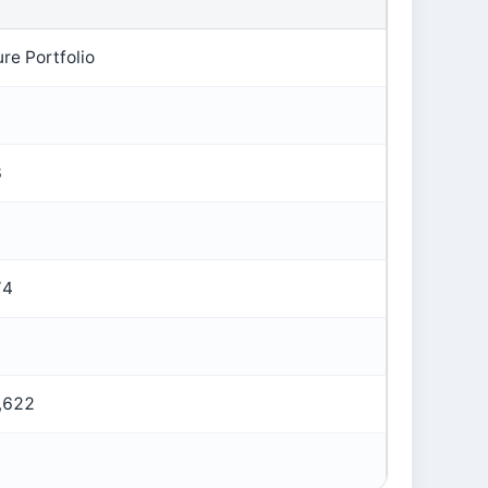
re Portfolio
8
74
,622