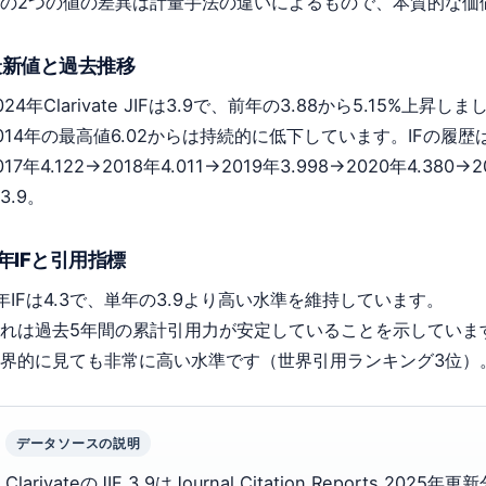
の2つの値の差異は計量手法の違いによるもので、本質的な価
最新値と過去推移
024年Clarivate JIFは3.9で、前年の3.88から5.15%
014年の最高値6.02からは持続的に低下しています。IFの履
017年4.122→2018年4.011→2019年3.998→2020年4.380→
3.9。
年IFと引用指標
年IFは4.3で、単年の3.9より高い水準を維持しています。
れは過去5年間の累計引用力が安定していることを示しています。2
界的に見ても非常に高い水準です（世界引用ランキング3位）
データソースの説明
ClarivateのJIF 3.9はJournal Citation Reports 20