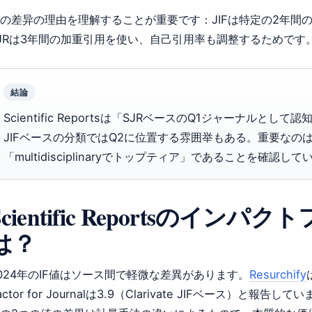
の差异の理由を理解することが重要です：JIFは特定の2年間
JRは3年間の加重引用を使い、自己引用率も調整するためです
結論
Scientific Reportsは「SJRベースのQ1ジャーナルとし
JIFベースの分類ではQ2に位置する雰囲举もある。重要なの
「multidisciplinaryでトップティア」であることを確認
Scientific Reportsのインパ
は？
024年のIF値はソース間で軽微な差異があります。
Resurchify
actor for Journalは3.9（Clarivate JIFベース）と報告して