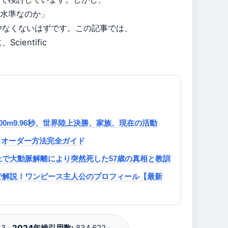
水準なのか」
少なくないはずです。この記事では、
ientific
0m9.96秒、世界陸上決勝、家族、現在の活動
、オーダー方法完全ガイド
で大動脈解離により突然死した57歳の真相と教訓
で解説！ワンピース主人公のプロフィール【最新
.3 ·
2024年総引用数:
834,622 ·