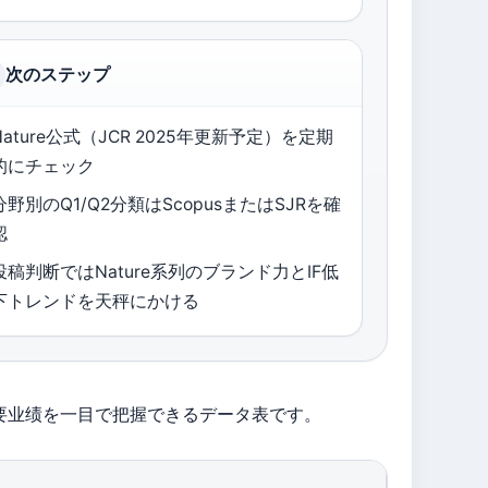
次のステップ
Nature公式（JCR 2025年更新予定）を定期
的にチェック
分野別のQ1/Q2分類はScopusまたはSJRを確
認
投稿判断ではNature系列のブランド力とIF低
下トレンドを天秤にかける
orts」の主要业绩を一目で把握できるデータ表です。