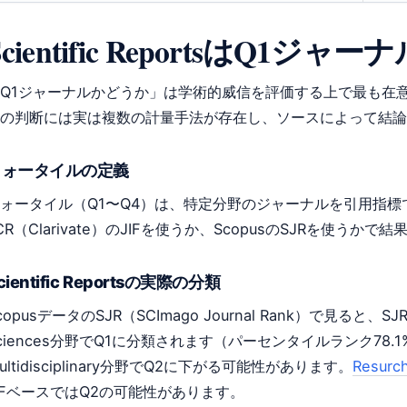
Scientific ReportsはQ1ジ
Q1ジャーナルかどうか」は学術的威信を評価する上で最も在
の判断には実は複数の計量手法が存在し、ソースによって結論
クォータイルの定義
ォータイル（Q1〜Q4）は、特定分野のジャーナルを引用指標
CR（Clarivate）のJIFを使うか、ScopusのSJRを使うか
cientific Reportsの実際の分類
copusデータのSJR（SCImago Journal Rank）で見ると、SJR 0.8
ciences分野でQ1に分類されます（パーセンタイルランク78.1%
ultidisciplinary分野でQ2に下がる可能性があります。
Resurch
IFベースではQ2の可能性があります。