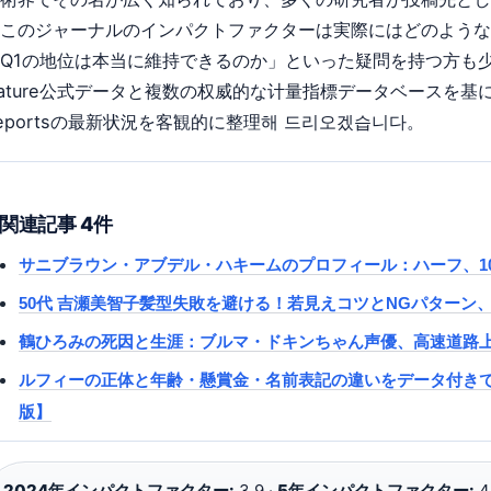
このジャーナルのインパクトファクターは実際にはどのような
Q1の地位は本当に維持できるのか」といった疑問を持つ方も
ature公式データと複数の权威的な计量指標データベースを基に、Sc
eportsの最新状況を客観的に整理해 드리오겠습니다。
関連記事 4件
サニブラウン・アブデル・ハキームのプロフィール：ハーフ、10
50代 吉瀬美智子髪型失敗を避ける！若見えコツとNGパターン
鶴ひろみの死因と生涯：ブルマ・ドキンちゃん声優、高速道路上
ルフィーの正体と年齢・懸賞金・名前表記の違いをデータ付き
版】
2024年インパクトファクター:
3.9 ·
5年インパクトファクター:
4