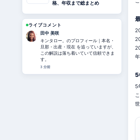
こ
格、年収まで総まとめ
ライブコメント
2
中村 悠斗
2
【2025年最新】ドラマ相棒の意味・歴
代相棒一覧・降板理由・視聴率・キャ
2
ストを完全解説！【25周年】 の背景説
年
明が助かります。ライブ更新を続けて
ください。
5 分前
5
5
こ
世