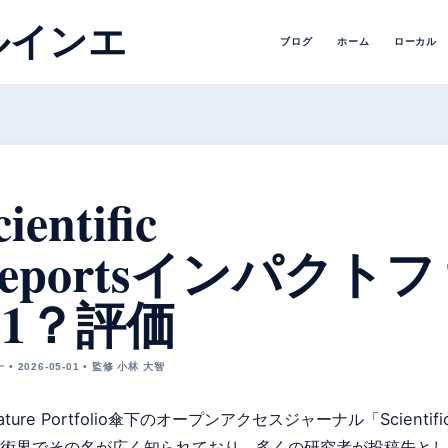
ルインエ
ブログ
ホーム
ローカル
cientific
eportsインパクトファ
Q1？評価
• 2026-05-01 • 監修 小林 大智
ature Portfolio傘下のオープンアクセスジャーナル「Scientifi
術界でその名が広く知られており、多くの研究者が投稿先とし