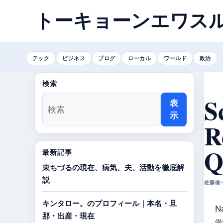
トーキョーンエワス
テック
ビジネス
ブログ
ローカル
ワールド
政治
検索
S
表
示
R
最新記事
東ちづるの現在、病気、夫、活動を徹底解
説
佐藤健一 
キンタロー。のプロフィール｜本名・旦
N
那・出産・現在
学