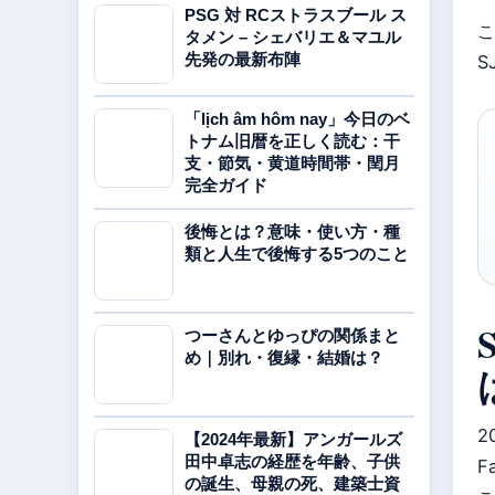
PSG 対 RCストラスブール ス
こ
タメン – シェバリエ＆マユル
先発の最新布陣
S
「lịch âm hôm nay」今日のベ
トナム旧暦を正しく読む：干
支・節気・黄道時間帯・閏月
完全ガイド
後悔とは？意味・使い方・種
類と人生で後悔する5つのこと
つーさんとゆっぴの関係まと
め｜別れ・復縁・結婚は？
2
【2024年最新】アンガールズ
田中卓志の経歴を年齢、子供
F
の誕生、母親の死、建築士資