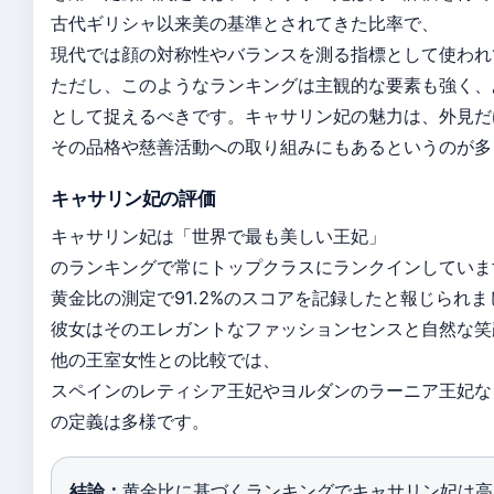
古代ギリシャ以来美の基準とされてきた比率で、
現代では顔の対称性やバランスを測る指標として使われ
ただし、このようなランキングは主観的な要素も強く、
として捉えるべきです。キャサリン妃の魅力は、外見だ
その品格や慈善活動への取り組みにもあるというのが多
キャサリン妃の評価
キャサリン妃は「世界で最も美しい王妃」
のランキングで常にトップクラスにランクインしています
黄金比の測定で91.2%のスコアを記録したと報じられま
彼女はそのエレガントなファッションセンスと自然な笑
他の王室女性との比較では、
スペインのレティシア王妃やヨルダンのラーニア王妃な
の定義は多様です。
結論：
黄金比に基づくランキングでキャサリン妃は高