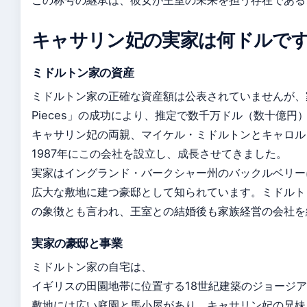
この称号の継承は、彼女が王室の未来を担う存在である
キャサリン妃の実家は何ドルで
ミドルトン家の資産
ミドルトン家の正確な資産額は公表されていませんが、家
Pieces」の成功により、推定で数千万ドル（数十億
キャサリン妃の両親、マイケル・ミドルトンとキャロル
1987年にこの会社を設立し、成長させてきました。
実家はイングランド・バークシャー州のバックルベリー
広大な敷地に建つ豪邸として知られています。ミドルト
の象徴とも言われ、王室との結婚後も家族経営の会社を
実家の豪邸と事業
ミドルトン家の自宅は、
イギリスの田園地帯に位置する18世紀建築のジョージ
敷地には広い庭園と馬小屋があり、キャサリン妃の兄妹