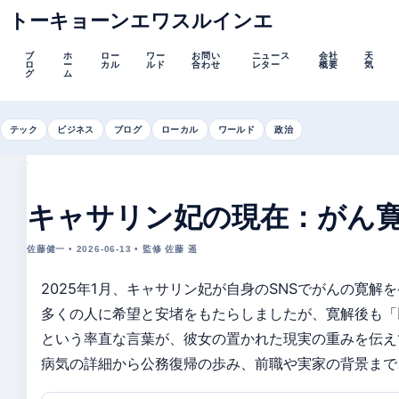
トーキョーンエワスルインエ
ブ
ホ
ロー
ワー
お問い
ニュース
会社
天
ロ
ー
カル
ルド
合わせ
レター
概要
気
グ
ム
テック
ビジネス
ブログ
ローカル
ワールド
政治
キャサリン妃の現在：がん
佐藤健一 • 2026-06-13 • 監修 佐藤 遥
2025年1月、キャサリン妃が自身のSNSでがんの寛解
多くの人に希望と安堵をもたらしましたが、寛解後も「
という率直な言葉が、彼女の置かれた現実の重みを伝え
病気の詳細から公務復帰の歩み、前職や実家の背景まで