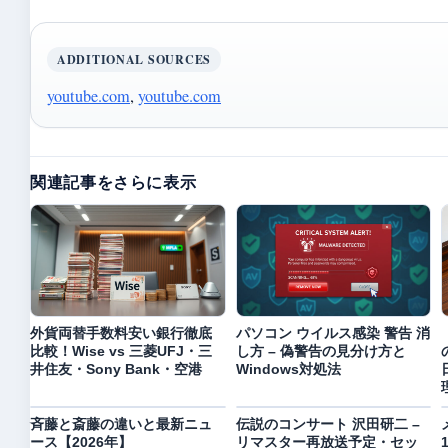
ADDITIONAL SOURCES
youtube.com
,
youtube.com
関連記事をさらに表示
外貨両替手数料安い銀行徹底
パソコン ウイルス感染 警告 消
比較！Wise vs 三菱UFJ・三
し方 – 偽警告の見分け方と
井住友・Sony Bank・空港
Windows対処法
斉藤と斎藤の違いと最新ニュ
伝説のコンサート 沢田研二 –
ース【2026年】
リマスター再放送予定・セッ