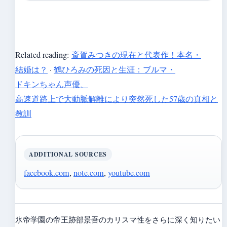
Related reading:
斎賀みつきの現在と代表作！本名・
結婚は？
·
鶴ひろみの死因と生涯：ブルマ・
ドキンちゃん声優、
高速道路上で大動脈解離により突然死した57歳の真相と
教訓
ADDITIONAL SOURCES
facebook.com
,
note.com
,
youtube.com
氷帝学園の帝王跡部景吾のカリスマ性をさらに深く知りたい