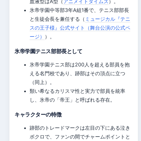
血液型はA型（
アニメイトタイムズ
）。
氷帝学園中等部3年A組1番で、テニス部部長
と生徒会長を兼任する（
ミュージカル『テニ
スの王子様』公式サイト（舞台公演の公式ペ
ージ）
）。
氷帝学園テニス部部長として
氷帝学園テニス部は200人を超える部員を抱
える名門校であり、跡部はその頂点に立つ
（同上）。
類い希なるカリスマ性と実力で部員を統率
し、氷帝の「帝王」と呼ばれる存在。
キャラクターの特徴
跡部のトレードマークは左目の下にある泣き
ボクロで、ファンの間でチャームポイントと