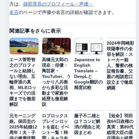
方は、
跡部景吾のプロフィール・声優・
名言
のページで声優や名言の詳細が確認できます。
関連記事をさらに表示
2024年岡崎彩
咲陽事件の全
容を解説：ス
エース菅野智
高橋元太郎の
Japanese to
トーカー殺
之のプロフィ
現在：俳優・
English
人、警察の検
ールと結婚し
陶芸家・
Translate –
証報告書、父
ない理由、五
YouTuber、う
DeepLと
親の相談窓口
輪辞退の真
っかり八兵衛
Google翻訳の
設立まで徹底
相、MLBロッ
から多彩な活
精度比較
網羅
キーズでの活
動まで家族や
躍までを徹底
経歴も徹底解
解説
説
元モーニング
ロブロックス
藤子不二雄と
【短命】羽田
娘。保田圭の
ブレインロッ
は？コンビ解
孜64日政権の
2025年結婚12
トを盗む イベ
消の理由と死
真実：第80代
周年！夫・子
ント一覧！時
因まとめ
総理大臣の退
供の健康状態
間・キャラ全
任理由と経歴