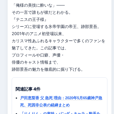
「俺様の美技に酔いな」——
その一言で誰もが彼だとわかる。
『テニスの王子様』
シリーズに登場する氷帝学園の帝王、跡部景吾。
2001年のアニメ初登場以来、
カリスマ性あふれるキャラクターで多くのファンを
魅了してきた。この記事では、
プロフィールや口癖、声優・
俳優のキャスト情報まで、
跡部景吾の魅力を徹底的に掘り下げる。
関連記事 4件
戸田恵梨香 父 急死 理由：2020年5月65歳神戸急
死、死因非公表の経緯まとめ
「りんりん」の意味・パンダ・キャラ・歌手を