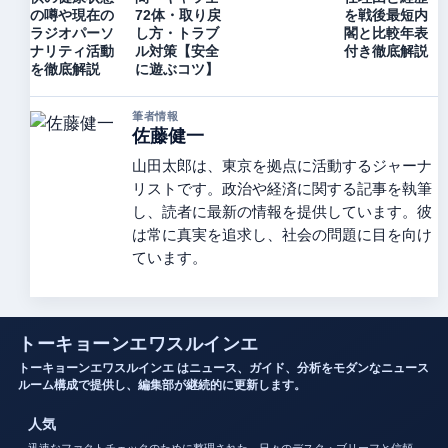
の噂や現在の
72体・取り戻
を戦後最短内
ラジオパーソ
し方・トラブ
閣と比較年表
ナリティ活動
ル対策【安全
付き徹底解説
を徹底解説
に遊ぶコツ】
筆者情報
佐藤健一
山田太郎は、東京を拠点に活動するジャーナ
リストです。政治や経済に関する記事を執筆
し、読者に最新の情報を提供しています。彼
は常に真実を追求し、社会の問題に目を向け
ています。
トーキョーンエワスルインエ
トーキョーンエワスルインエ はニュース、ガイド、分析をモダンなニュース
ルーム構成で提供し、編集部が継続的に更新します。
人気
迅速なファクトチェックのために整理された、日々のデスク・ブリーフと信頼