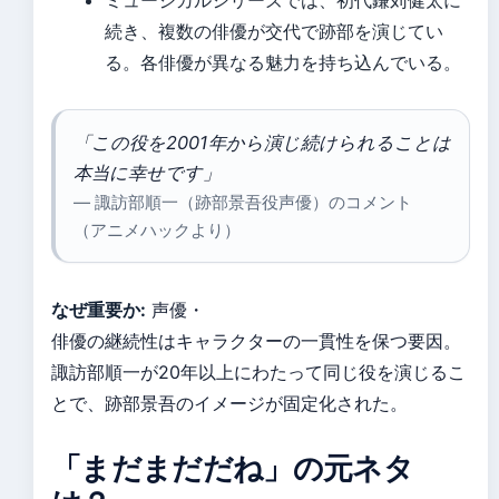
ミュージカルシリーズでは、初代鎌苅健太に
続き、複数の俳優が交代で跡部を演じてい
る。各俳優が異なる魅力を持ち込んでいる。
「この役を2001年から演じ続けられることは
本当に幸せです」
— 諏訪部順一（跡部景吾役声優）のコメント
（アニメハックより）
なぜ重要か:
声優・
俳優の継続性はキャラクターの一貫性を保つ要因。
諏訪部順一が20年以上にわたって同じ役を演じるこ
とで、跡部景吾のイメージが固定化された。
「まだまだだね」の元ネタ