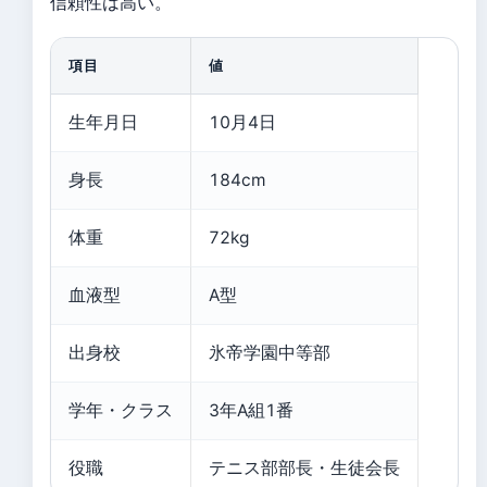
信頼性は高い。
項目
値
生年月日
10月4日
身長
184cm
体重
72kg
血液型
A型
出身校
氷帝学園中等部
学年・クラス
3年A組1番
役職
テニス部部長・生徒会長