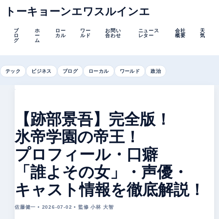
トーキョーンエワスルインエ
ブ
ホ
ロー
ワー
お問い
ニュース
会社
天
ロ
ー
カル
ルド
合わせ
レター
概要
気
グ
ム
テック
ビジネス
ブログ
ローカル
ワールド
政治
【跡部景吾】完全版！
氷帝学園の帝王！
プロフィール・口癖
「誰よその女」・声優・
キャスト情報を徹底解説！
佐藤健一 • 2026-07-02 • 監修 小林 大智