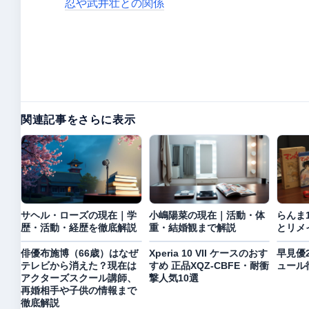
忍や武井壮との関係
関連記事をさらに表示
サヘル・ローズの現在｜学
小嶋陽菜の現在｜活動・体
らんま1
歴・活動・経歴を徹底解説
重・結婚観まで解説
とリメ
俳優布施博（66歳）はなぜ
Xperia 10 VII ケースのおす
早見優
テレビから消えた？現在は
すめ 正品XQZ-CBFE・耐衝
ュール
アクターズスクール講師、
撃人気10選
再婚相手や子供の情報まで
徹底解説