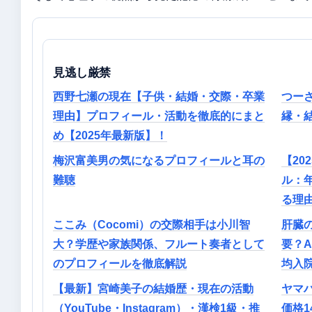
見逃し厳禁
西野七瀬の現在【子供・結婚・交際・卒業
つー
理由】プロフィール・活動を徹底的にまと
縁・
め【2025年最新版】！
梅沢富美男の気になるプロフィールと耳の
【20
難聴
ル：
る理
ここみ（Cocomi）の交際相手は小川智
肝臓
大？学歴や家族関係、フルート奏者として
要？A
のプロフィールを徹底解説
均入院
【最新】宮崎美子の結婚歴・現在の活動
ヤマハ
（YouTube・Instagram）・漢検1級・推
価格1