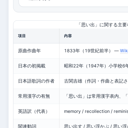
「思い出」に関する主要
項目
内容
原曲作曲年
1833年（19世紀前半） —
Wik
日本の初掲載
昭和22年（1947年）小学校6
日本語歌詞の作者
古関吉雄（作詞・作曲と表記さ
常用漢字の有無
「思い出」は常用漢字表内、「
英語訳（代表）
memory / recollection / remi
関連動詞
思い出す / 思い浮かぶ / 思い