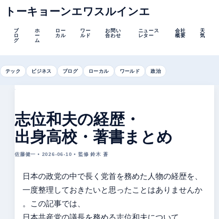
トーキョーンエワスルインエ
ブ
ホ
ロー
ワー
お問い
ニュース
会社
天
ロ
ー
カル
ルド
合わせ
レター
概要
気
グ
ム
テック
ビジネス
ブログ
ローカル
ワールド
政治
志位和夫の経歴・
出身高校・著書まとめ
佐藤健一 • 2026-06-10 • 監修 鈴木 蒼
日本の政党の中で長く党首を務めた人物の経歴を、
一度整理しておきたいと思ったことはありませんか
。この記事では、
日本共産党の議長を務める志位和夫について、