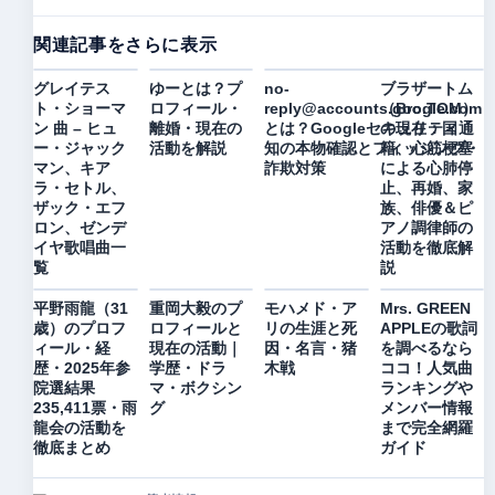
関連記事をさらに表示
グレイテス
ゆーとは？プ
no-
ブラザートム
ト・ショーマ
ロフィール・
reply@accounts.google.com
（Bro.TOM）
ン 曲 – ヒュ
離婚・現在の
とは？Googleセキュリティ通
の現在：国
ー・ジャック
活動を解説
知の本物確認とフィッシング・
籍、心筋梗塞
マン、キア
詐欺対策
による心肺停
ラ・セトル、
止、再婚、家
ザック・エフ
族、俳優＆ピ
ロン、ゼンデ
アノ調律師の
イヤ歌唱曲一
活動を徹底解
覧
説
平野雨龍（31
重岡大毅のプ
モハメド・ア
Mrs. GREEN
歳）のプロフ
ロフィールと
リの生涯と死
APPLEの歌詞
ィール・経
現在の活動｜
因・名言・猪
を調べるなら
歴・2025年参
学歴・ドラ
木戦
ココ！人気曲
院選結果
マ・ボクシン
ランキングや
235,411票・雨
グ
メンバー情報
龍会の活動を
まで完全網羅
徹底まとめ
ガイド