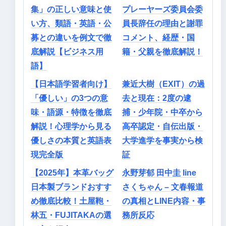
集」の正しい意味と使
プレーヤーズ委員会委
い方、類語・英語・公
員長辞任の理由と謝罪
募との違いを例文で徹
コメント、経歴・国
底解説【ビジネス用
籍・父親を徹底解説！
語】
【日本語学習者向け】
兼近大樹（EXIT）の過
「優しい」の3つの意
去と現在：2度の逮
味・語源・特徴を徹底
捕・少年院・中卒から
解説！心理学から見る
高卒認定・自伝出版・
優しさの本質と英語表
大学進学を事実から検
現完全版
証
【2025年】本革バッグ
永野芽郁 田中圭 line
日本製ブランドおすす
さくちゃん – 文春報道
め徹底比較！土屋鞄・
の真相とLINE内容・事
林五・FUJITAKAの選
務所反応