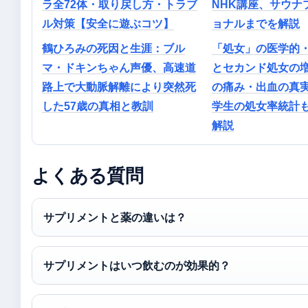
ラ全72体・取り戻し方・トラブ
NHK講座、サウナ
ル対策【安全に遊ぶコツ】
ョナルまでを解説
鶴ひろみの死因と生涯：ブル
「処女」の医学的
マ・ドキンちゃん声優、高速道
とセカンド処女の
路上で大動脈解離により突然死
の痛み・出血の真
した57歳の真相と教訓
学生の処女率統計
解説
よくある質問
サプリメントと薬の違いは？
サプリメントはいつ飲むのが効果的？