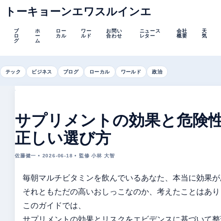
トーキョーンエワスルインエ
ブ
ホ
ロー
ワー
お問い
ニュース
会社
天
ロ
ー
カル
ルド
合わせ
レター
概要
気
グ
ム
テック
ビジネス
ブログ
ローカル
ワールド
政治
サプリメントの効果と危険
正しい選び方
佐藤健一 • 2026-06-18 • 監修 小林 大智
毎朝マルチビタミンを飲んでいるあなた、本当に効果が
それともただの高いおしっこなのか、考えたことはあり
このガイドでは、
サプリメントの効果とリスクをエビデンスに基づいて整