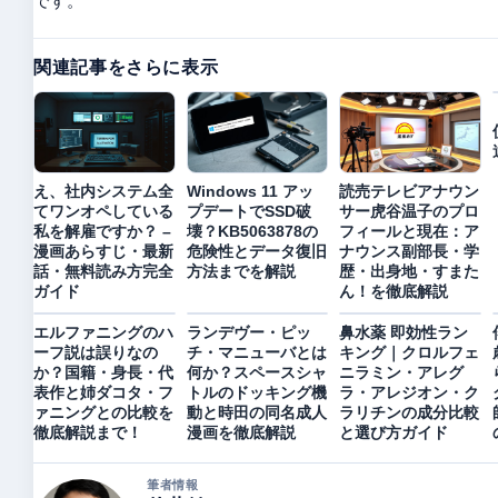
です。
関連記事をさらに表示
え、社内システム全
Windows 11 アッ
読売テレビアナウン
てワンオペしている
プデートでSSD破
サー虎谷温子のプロ
私を解雇ですか？ –
壊？KB5063878の
フィールと現在：ア
漫画あらすじ・最新
危険性とデータ復旧
ナウンス副部長・学
話・無料読み方完全
方法までを解説
歴・出身地・すまた
ガイド
ん！を徹底解説
エルファニングのハ
ランデヴー・ピッ
鼻水薬 即効性ラン
ーフ説は誤りなの
チ・マニューバとは
キング｜クロルフェ
か？国籍・身長・代
何か？スペースシャ
ニラミン・アレグ
表作と姉ダコタ・フ
トルのドッキング機
ラ・アレジオン・ク
ァニングとの比較を
動と時田の同名成人
ラリチンの成分比較
徹底解説まで！
漫画を徹底解説
と選び方ガイド
筆者情報