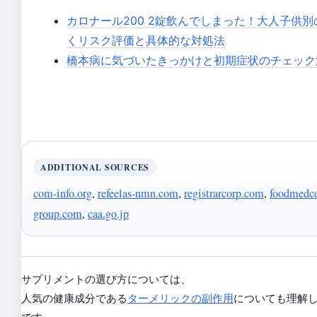
カロナール200 2錠飲んでしまった！大人子供
くリスク評価と具体的な対処法
橋本病に気づいたきっかけと初期症状のチェック
ADDITIONAL SOURCES
com-info.org
,
refeelas-nmn.com
,
registrarcorp.com
,
foodmedce
group.com
,
caa.go.jp
サプリメントの選び方については、
人気の健康成分である
ターメリックの副作用
についても理解