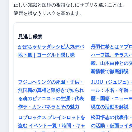
正しい知識と医師の相談なしにサプリを選ぶことは、
健康を損なうリスクを高めます。
見逃し厳禁
かぼちゃサラダレシピ人気デパ
丹羽仁希とは？プ
地下風｜ヨーグルト隠し味
ハーフ説、テラス
躍、山本由伸との
新情報で徹底解説
フジコヘミングの死因・子供・
JUJU（ジュジュ
無国籍の真相と猫好きで知られ
ール：本名・年齢
る魂のピアニストの生涯：代表
歴・国籍・ニュー
作ラ・カンパネラとその魅力
現在の活動を解説
ロブロックス ブレインロットを
松田悟志の代表作
盗む イベント一覧！時間・キャ
の活動：仮面ライ