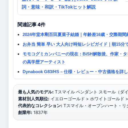
詞・意味・和訳・TikTokヒット解説
関連記事 4件
2024年堂本剛百田夏菜子結婚｜年齢差16歳・交際期
お弁当 簡単 早い 大人向け時短レシピガイド｜朝15分
モモコグミカンパニーの現在：BiSH解散後、作家・タ
の高学歴アーティスト
Dynabook G83/HS – 仕様・レビュー・中古価格を詳
最も人気のモデル:
Tスマイル ペンダント スモール（ダイ
素材別人気順位:
イエローゴールド > ホワイトゴールド >
代表的なコレクション:
Tスマイル・オープンハート・リタ
創業年:
1837年