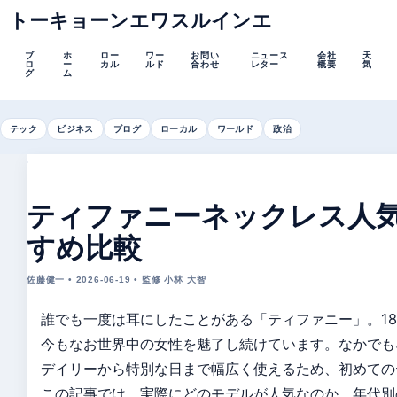
トーキョーンエワスルインエ
ブ
ホ
ロー
ワー
お問い
ニュース
会社
天
ロ
ー
カル
ルド
合わせ
レター
概要
気
グ
ム
テック
ビジネス
ブログ
ローカル
ワールド
政治
ティファニーネックレス人
すめ比較
佐藤健一 • 2026-06-19 • 監修 小林 大智
誰でも一度は耳にしたことがある「ティファニー」。18
今もなお世界中の女性を魅了し続けています。なかでも
デイリーから特別な日まで幅広く使えるため、初めての
この記事では、実際にどのモデルが人気なのか、年代別