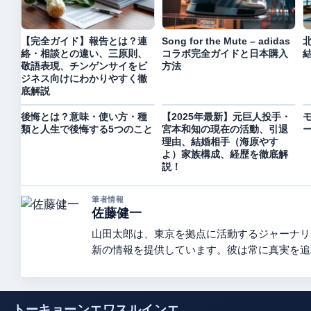
【完全ガイド】報告とは？連
Song for the Mute – adidas
絡・相談との違い、三原則、
コラボ完全ガイドと日本購入
敬語表現、チンゲンサイをビ
方法
ジネス向けにわかりやすく徹
底解説
後悔とは？意味・使い方・種
【2025年最新】元巨人投手・
モ
類と人生で後悔する5つのこと
宮本和知の現在の活動、引退
理由、結婚相手（海原やす
よ）家族構成、経歴を徹底解
説！
筆者情報
佐藤健一
山田太郎は、東京を拠点に活動するジャーナリ
新の情報を提供しています。彼は常に真実を追
トーキョーンエワスルインエ