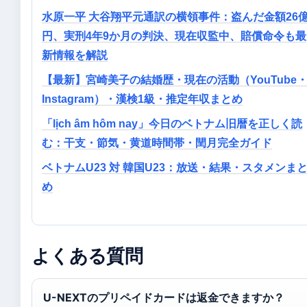
水原一平 大谷翔平元通訳の横領事件：盗んだ金額26
円、実刑4年9か月の判決、現在収監中、賠償命令も最
新情報を解説
【最新】宮崎美子の結婚歴・現在の活動（YouTube
Instagram）・漢検1級・推定年収まとめ
「lịch âm hôm nay」今日のベトナム旧暦を正しく読
む：干支・節気・黄道時間帯・閏月完全ガイド
ベトナムU23 対 韓国U23：放送・結果・スタメンま
め
よくある質問
U-NEXTのプリペイドカードは返金できますか？