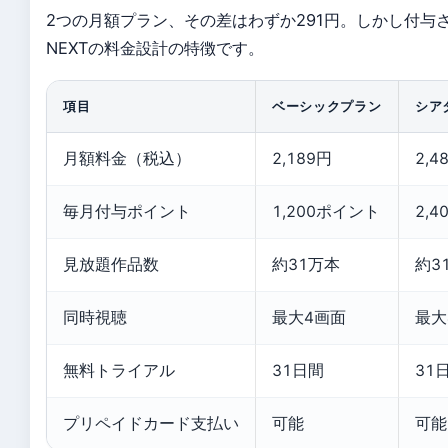
2つの月額プラン、その差はわずか291円。しかし付与
NEXTの料金設計の特徴です。
項目
ベーシックプラン
シア
月額料金（税込）
2,189円
2,4
毎月付与ポイント
1,200ポイント
2,
見放題作品数
約31万本
約3
同時視聴
最大4画面
最大
無料トライアル
31日間
31
プリペイドカード支払い
可能
可能