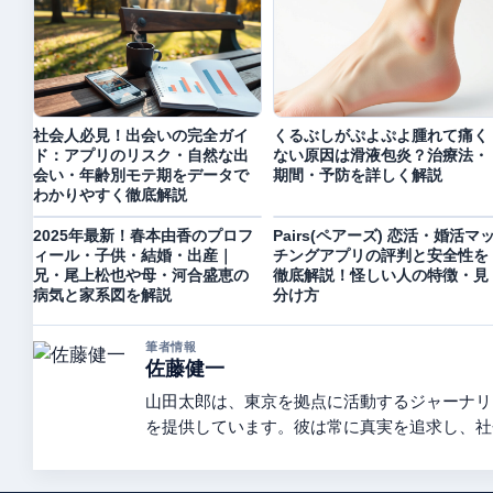
社会人必見！出会いの完全ガイ
くるぶしがぷよぷよ腫れて痛く
ド：アプリのリスク・自然な出
ない原因は滑液包炎？治療法・
会い・年齢別モテ期をデータで
期間・予防を詳しく解説
わかりやすく徹底解説
2025年最新！春本由香のプロフ
Pairs(ペアーズ) 恋活・婚活マ
ィール・子供・結婚・出産｜
チングアプリの評判と安全性を
兄・尾上松也や母・河合盛恵の
徹底解説！怪しい人の特徴・見
病気と家系図を解説
分け方
筆者情報
佐藤健一
山田太郎は、東京を拠点に活動するジャーナリ
を提供しています。彼は常に真実を追求し、社