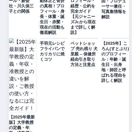
ール・新会
動休止と骨折
ロフィール・
由・プロデュ
社・川久保三
の真相！プロ
経歴・公約を
ーサー兼任・
子との関係
フィール・身
完全ガイド
写真集情報を
長・体重・誕
【元ジャニー
解説
生日・赤髪・
ズJr.から現在
現在の活動も
まで詳しく解
徹底解説
説】
手羽元レシピ
ペットショッ
【2025年】こ
フライパンで
プ 売れ残り 犬
ろん(すとぷり)
カリカリに焼
里親 – 保健所
のプロフィー
くコツ
経由引き取り
ル：年齢・誕
方法と注意点
生日・出身
地・師匠と呼
ばれる理由を
詳しく解説
【2025年最新
版】大学教授
の定義・年