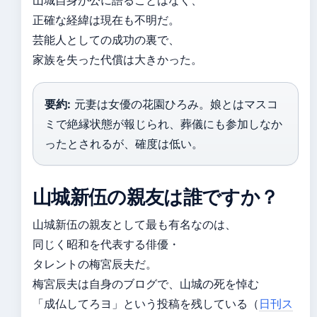
山城自身が公に語ることはなく、
正確な経緯は現在も不明だ。
芸能人としての成功の裏で、
家族を失った代償は大きかった。
要約:
元妻は女優の花園ひろみ。娘とはマスコ
ミで絶縁状態が報じられ、葬儀にも参加しなか
ったとされるが、確度は低い。
山城新伍の親友は誰ですか？
山城新伍の親友として最も有名なのは、
同じく昭和を代表する俳優・
タレントの梅宮辰夫だ。
梅宮辰夫は自身のブログで、山城の死を悼む
「成仏してろヨ」という投稿を残している（
日刊ス