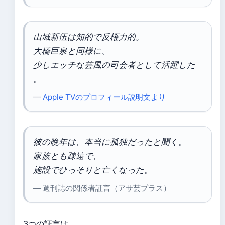
山城新伍は知的で反権力的。
大橋巨泉と同様に、
少しエッチな芸風の司会者として活躍した
。
—
Apple TVのプロフィール説明文より
彼の晩年は、本当に孤独だったと聞く。
家族とも疎遠で、
施設でひっそりと亡くなった。
— 週刊誌の関係者証言（アサ芸プラス）
3つの証言は、