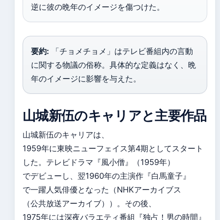
逆に彼の晩年のイメージを傷つけた。
要約:
「チョメチョメ」はテレビ番組内の言動
に関する物議の俗称。具体的な定義はなく、晩
年のイメージに影響を与えた。
山城新伍のキャリアと主要作品
山城新伍のキャリアは、
1959年に東映ニューフェイス第4期としてスタート
した。テレビドラマ『風小僧』（1959年）
でデビューし、翌1960年の主演作『白馬童子』
で一躍人気俳優となった（NHKアーカイブス
（公共放送アーカイブ））。その後、
1975年には深夜バラエティ番組『独占！男の時間』