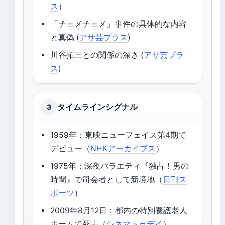
ス
）
「チョメチョメ」事件の具体的な内容
と真偽 (
アサ芸プラス
)
川谷拓三との関係の深さ (
アサ芸プラ
ス
)
タイムラインシグナル
3
1959年：東映ニューフェイス第4期で
デビュー（
NHKアーカイブス
）
1975年：深夜バラエティ『独占！男の
時間』で司会者として新境地（
日刊ス
ポーツ
）
2009年8月12日：都内の特別養護老人
ホームで死去（
シネマトゥデイ
）