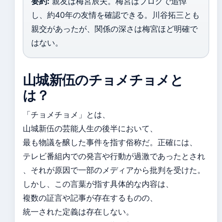
要約:
親友は梅宮辰夫。梅宮はブログで追悼
し、約40年の友情を確認できる。川谷拓三とも
親交があったが、関係の深さは梅宮ほど明確で
はない。
山城新伍のチョメチョメと
は？
「チョメチョメ」とは、
山城新伍の芸能人生の後半において、
最も物議を醸した事件を指す俗称だ。正確には、
テレビ番組内での発言や行動が過激であったとされ
、それが原因で一部のメディアから批判を受けた。
しかし、この言葉が指す具体的な内容は、
複数の証言や記事が存在するものの、
統一された定義は存在しない。