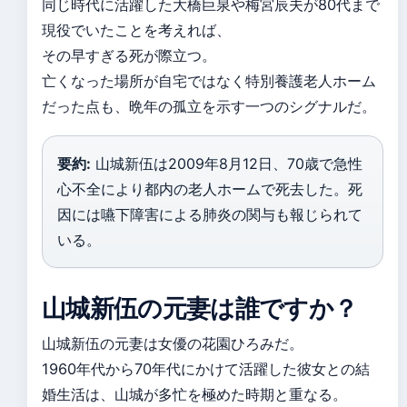
同じ時代に活躍した大橋巨泉や梅宮辰夫が80代まで
現役でいたことを考えれば、
その早すぎる死が際立つ。
亡くなった場所が自宅ではなく特別養護老人ホーム
だった点も、晩年の孤立を示す一つのシグナルだ。
要約:
山城新伍は2009年8月12日、70歳で急性
心不全により都内の老人ホームで死去した。死
因には嚥下障害による肺炎の関与も報じられて
いる。
山城新伍の元妻は誰ですか？
山城新伍の元妻は女優の花園ひろみだ。
1960年代から70年代にかけて活躍した彼女との結
婚生活は、山城が多忙を極めた時期と重なる。