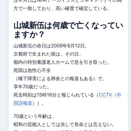
没年月日はNHKアーカイブスとシネマトゥデイの両
方で一致しており、高い確度で確定している。
山城新伍は何歳で亡くなってい
ますか？
山城新伍の命日は2009年8月12日。
京都府で生まれた彼は、その日、
都内の特別養護老人ホームで息を引き取った。
死因は急性心不全
（嚥下障害による肺炎との報道もある）で、
享年70歳だった。
死去時刻は15時16分と報じられている（
CCTV（中
国語報道）
）。
70歳という年齢は、
昭和の芸能人としては決して長命とは言えない。