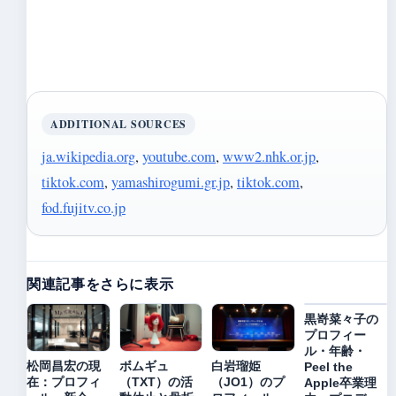
ADDITIONAL SOURCES
ja.wikipedia.org
,
youtube.com
,
www2.nhk.or.jp
,
tiktok.com
,
yamashirogumi.gr.jp
,
tiktok.com
,
fod.fujitv.co.jp
関連記事をさらに表示
黒嵜菜々子の
プロフィー
ル・年齢・
松岡昌宏の現
ボムギュ
白岩瑠姫
Peel the
在：プロフィ
（TXT）の活
（JO1）のプ
Apple卒業理