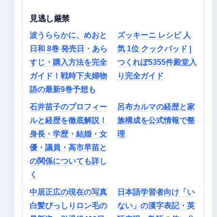
見逃し厳禁
波うららかに、めおと
ズッキーニ レシピ 人
日和 8巻 発売日・あら
気 1位 クックパッド |
すじ・購入方法を完全
つくれぽ5355件殿堂入
ガイド！戦時下夫婦物
り完全ガイド
語の最新9巻予想も
石井苗子のプロフィー
呂布カルマの経歴と家
ルと経歴を徹底解説！
族構成を公式情報で整
身長・学歴・結婚・女
理
優・議員・高市早苗と
の関係についても詳し
く
中居正広の現在の写真
日本語学習者向け「い
白髪びっしりロン毛の
ない」の漢字表記・英