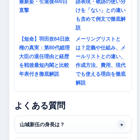
最新姿・引退後400日
語表現・敬語の使い分
直撃
けを「ない」との違い
も含めて例文で徹底解
説
【短命】羽田孜64日政
メーリングリストと
権の真実：第80代総理
は？定義や仕組み、メ
大臣の退任理由と経歴
ールリストとの違い、
を戦後最短内閣と比較
作成方法、費用、現代
年表付き徹底解説
でも使える理由を徹底
解説
よくある質問
山城新伍の身長は？