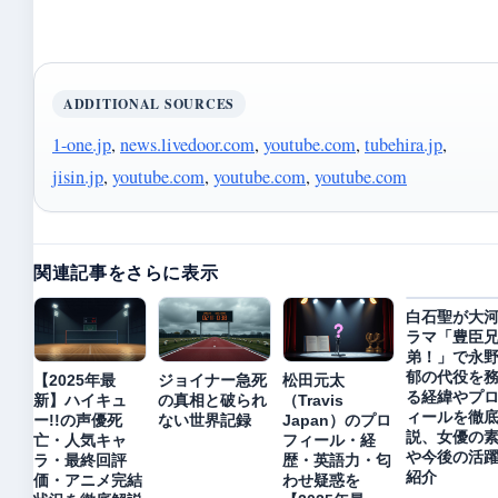
ADDITIONAL SOURCES
1-one.jp
,
news.livedoor.com
,
youtube.com
,
tubehira.jp
,
jisin.jp
,
youtube.com
,
youtube.com
,
youtube.com
関連記事をさらに表示
白石聖が大
ラマ「豊臣
弟！」で永
郁の代役を
【2025年最
ジョイナー急死
松田元太
る経緯やプ
新】ハイキュ
の真相と破られ
（Travis
ィールを徹
ー!!の声優死
ない世界記録
Japan）のプロ
説、女優の
亡・人気キャ
フィール・経
や今後の活
ラ・最終回評
歴・英語力・匂
紹介
価・アニメ完結
わせ疑惑を