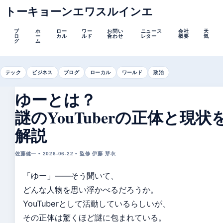
トーキョーンエワスルインエ
ブ
ホ
ロー
ワー
お問い
ニュース
会社
天
ロ
ー
カル
ルド
合わせ
レター
概要
気
グ
ム
テック
ビジネス
ブログ
ローカル
ワールド
政治
ゆーとは？
謎のYouTuberの正体と現状
解説
佐藤健一 • 2026-06-22 • 監修 伊藤 芽衣
「ゆー」――そう聞いて、
どんな人物を思い浮かべるだろうか。
YouTuberとして活動しているらしいが、
その正体は驚くほど謎に包まれている。