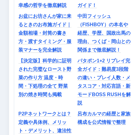
幸感の哲学を徹底解説
ガイド！
お盆にお坊さんが家に来
中田フィッシュ
るときのお布施ガイド｜
（FISHBOY）の本名や
金額相場・封筒の書き
経歴、学歴、国政出馬の
方・渡すタイミング・服
理由、つくば・岡山との
装マナーを完全解説
関係まで徹底解説！
【決定版】科学的に証明
パタポン1+2 リプレイ完
された完璧なロースト野
全ガイド：難易度3段階
菜の作り方 温度・時
の違い・プレイ人数・メ
間・下処理の全て 野菜
タスコア・対応言語・新
別の焼き時間も掲載
モードBOSS RUSHを解
説
P2Pネットワークとは？
呂布カルマの経歴と家族
定義や具体例、メリッ
構成を公式情報で整理
ト・デメリット、違法性