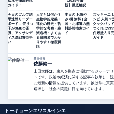
状況を徹底解説
【2025年最
ガイド！
新】徹底解説
今日のゴルフ結
人間とは何か？
本日の お悔や
ズッキーニ 
果速報リーダー
生物学的定義・
み 欄 無料 | 全
シピ 人気 1
ボード – 笠りつ
進化の歴史・哲
国・北海道の無
クックパッド 
子がSMBC優
学的な考察・絶
料訃報検索ガイ
つくれぽ535
勝、アクサレデ
滅危機・よくあ
ド
件殿堂入り
ィス混戦首位争
る質問までわか
ガイド
い
りやすく徹底解
説
筆者情報
佐藤健一
山田太郎は、東京を拠点に活動するジャーナリ
トです。政治や経済に関する記事を執筆し、読
に最新の情報を提供しています。彼は常に真実
追求し、社会の問題に目を向けています。
トーキョーンエワスルインエ