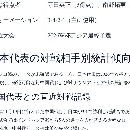
な得点者
守田英正（3得点）、南野拓実
ォーメーション
3-4-2-1（主に使用）
近大会
2026W杯アジア最終予選
本代表の対戦相手別統計傾
シコ戦のデータが未確認である一方、日本代表は2026年W杯
では、確認可能な対中国戦および対サウジアラビア戦の統計を
国代表との直近対戦記録
24年11月19日に行われた中国戦は、日本が3-1で勝利した試合で
試合ではインドネシア戦から5人の選手を入れ替える大幅なロ
純也、中村敬斗、久保建英が先発出場した。