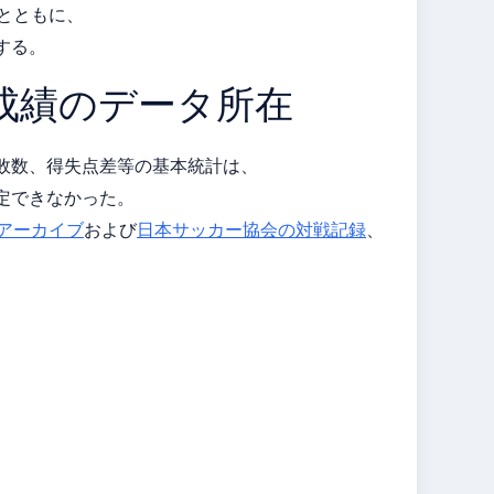
すとともに、
する。
成績のデータ所在
敗数、得失点差等の基本統計は、
定できなかった。
式アーカイブ
および
日本サッカー協会の対戦記録
、
。