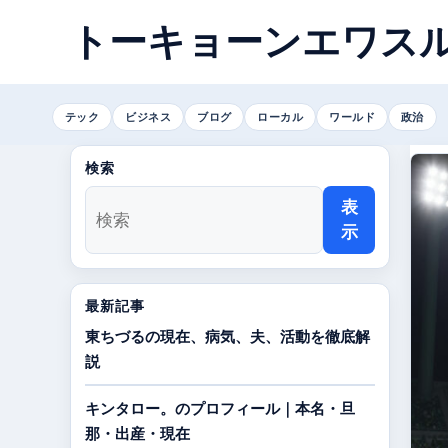
トーキョーンエワス
テック
ビジネス
ブログ
ローカル
ワールド
政治
検索
表
示
最新記事
東ちづるの現在、病気、夫、活動を徹底解
説
キンタロー。のプロフィール｜本名・旦
那・出産・現在