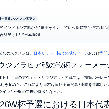
対中国戦のスタメン変更点
節インドネシア戦から5選手を変更。特に久保建英と伊東純也
合結果は1-3で日本勝利。
試合のスタメンは、
日本サッカー協会の試合ページ
および
専門
ウジアラビア戦の戦術フォーメー
24年10月11日のアウェイ・サウジアラビア戦では、前節バーレ
勝利を収めた。これにより日本は最終予選開幕3連勝を達成した。使
ラインと中盤の連携が特徴となった。
026W杯予選における日本