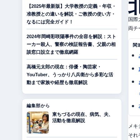
【2025年最新版】大学教授の定義・年収・
准教授との違いを解説・ご教授の使い方・
国際
なるには完全ガイド！
両チ
2024年岡崎彩咲陽事件の全容を解説：スト
ーカー殺人、警察の検証報告書、父親の相
関
談窓口設立まで徹底網羅
高橋元太郎の現在：俳優・陶芸家・
YouTuber、うっかり八兵衛から多彩な活
動まで家族や経歴も徹底解説
編集部から
東ちづるの現在、病気、夫、
活動を徹底解説
メキ
それ