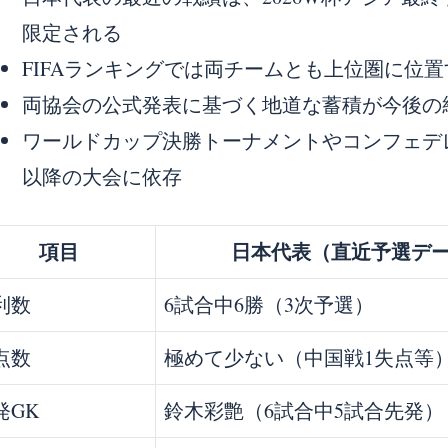
限定される
FIFAランキングでは両チームとも上位圏に位
両協会の公式発表に基づく地道な蓄積が今後の
ワールドカップ決勝トーナメントやコンフェデ
以降の大会に依存
項目
日本代表（直近予選デ
利数
6試合中6勝（3次予選）
点数
極めて少ない（中国戦1失点等
発GK
鈴木彩艶（6試合中5試合先発）