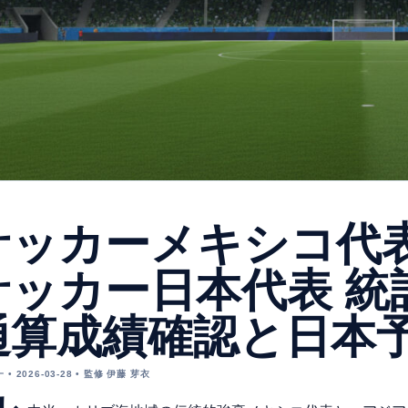
サッカーメキシコ代表
サッカー日本代表 統計
通算成績確認と日本
• 2026-03-28 • 監修 伊藤 芽衣