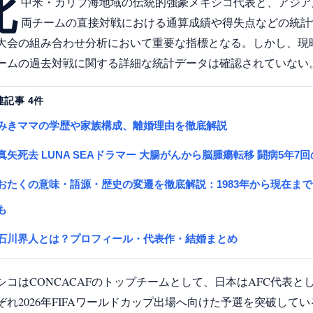
北
中米・カリブ海地域の伝統的強豪メキシコ代表と、アジア
両チームの直接対戦における通算成績や得失点などの統計
大会の組み合わせ分析において重要な指標となる。しかし、現
ームの過去対戦に関する詳細な統計データは確認されていない
連記事 4件
みきママの学歴や家族構成、離婚理由を徹底解説
真矢死去 LUNA SEAドラマー 大腸がんから脳腫瘍転移 闘病5年7回の
おたくの意味・語源・歴史の変遷を徹底解説：1983年から現在ま
も
石川界人とは？プロフィール・代表作・結婚まとめ
シコはCONCACAFのトップチームとして、日本はAFC代表と
ぞれ2026年FIFAワールドカップ出場へ向けた予選を突破して