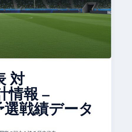
 対
情報 –
予選戦績データ