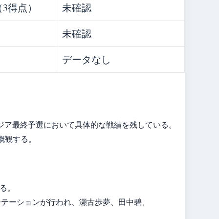
（3得点）
未確認
未確認
データなし
向
アジア最終予選において具体的な戦績を残している。
概観する。
ある。
ーテーションが行われ、瀬古歩夢、田中碧、