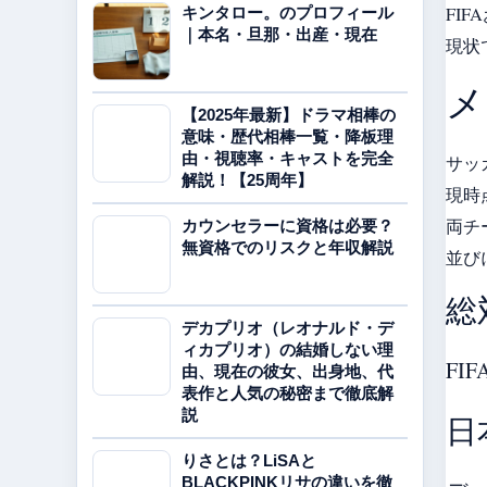
FI
キンタロー。のプロフィール
｜本名・旦那・出産・現在
現状
メ
【2025年最新】ドラマ相棒の
意味・歴代相棒一覧・降板理
由・視聴率・キャストを完全
サッ
解説！【25周年】
現時
両チ
カウンセラーに資格は必要？
無資格でのリスクと年収解説
並び
総
デカプリオ（レオナルド・デ
ィカプリオ）の結婚しない理
FI
由、現在の彼女、出身地、代
表作と人気の秘密まで徹底解
説
日
りさとは？LiSAと
BLACKPINKリサの違いを徹