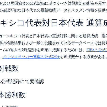
FAおよび両国協会の公式記録に基づくべき対戦統計の所在を示
で確認可能な日本代表の最新戦績データとスタメン情報を提供
キシコ代表対日本代表 通算
カーメキシコ代表と日本代表の直接対戦に関する通算成績、勝
点の検索結果および一般に公開されているデータベースでは特
ームの過去の対戦記録を正確に把握するためには、
FIFAの公
に
メキシコサッカー連盟の公式記録
を直接照合する必要がある
対戦数
FA公式記録にて要確認
本勝利数