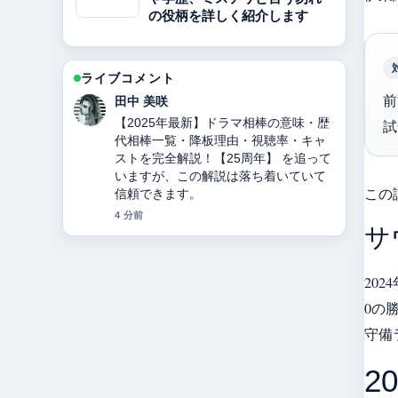
の役柄を詳しく紹介します
ライブコメント
前
中村 悠斗
東ちづるの現在、病気、夫、活動を徹
試
底解説 の背景説明が助かります。ライ
ブ更新を続けてください。
6 分前
この
サ
20
0の
守備
2