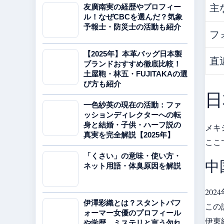
主
友廣南実の経歴やプロフィー
ル！なぜCBCを選んだ？気象
予報士・防災士の活動も紹介
フ
【2025年】本革バッグ日本製
直
ブランドおすすめ徹底比較！
土屋鞄・林五・FUJITAKAの選
び方も紹介
日
一色紗英の現在の活動：ファ
ッションディレクターへの転
身と結婚・子供・ハーフ説の
メキ
真実を完全解説【2025年】
ここ
「くさい」の意味・使い方・
中
ネット用語・体臭原因を解説
20
伊澤彩織とは？スタントパフ
この
ォーマー女優のプロフィール
伊東
や学歴、ミステリと言う勿れ