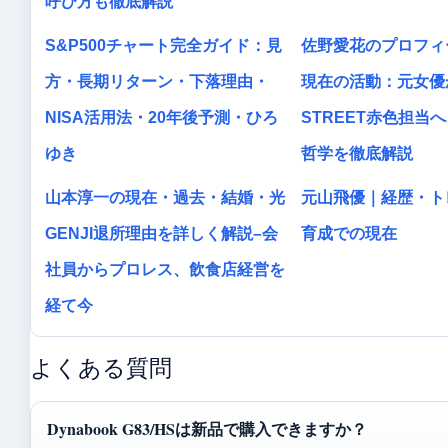
呼び方も徹底解説
S&P500チャート完全ガイド：見
佐野愛花のプロフィ
方・長期リターン・下落理由・
現在の活動：元女優か
NISA活用法・20年後予測・ひろ
STREET赤色担当
ゆき
哲学を徹底解説
山本淳一の現在・過去・結婚・光
元山飛優｜経歴・ト
GENJI退所理由を詳しく解説–会
育成での現在
社員からプロレス、飲食店経営を
経て今
よくある質問
Dynabook G83/HSは新品で購入できますか？