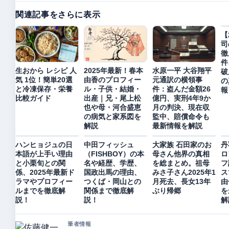
関連記事をさらに表示
【
司
徹
件
生おから レシピ 人
2025年最新！春本
水原一平 大谷翔平
破
気 1位！簡単20選
由香のプロフィー
元通訳の横領事
の
と冷凍保存・栄養
ル・子供・結婚・
件：盗んだ金額26
報
比較ガイド
出産｜兄・尾上松
億円、実刑4年9か
也や母・河合盛恵
月の判決、現在収
の病気と家系図を
監中、賠償命令も
解説
最新情報を解説
ハンヒョジュの日
中田フィッシュ
大家族 石田家のお
丹
本語が上手い理由
（FISHBOY）の本
母さん他界の真相
ロ
と小栗旬との関
名や経歴、学歴、
を総まとめ。祖母
フ
係、2025年最新ド
国政出馬の理由、
みさ子さん2025年1
ス
ラマやプロフィー
つくば・岡山との
月死去、長女13年
由
ルまでを徹底解
関係まで徹底解
ぶり帰郷
を
説！
説！
解
筆者情報