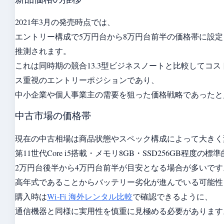
2021年3月の発売時点では、
エントリー構成で5万円台から8万円台前半の価格帯に設
推測されます。
これは同時期の競合13.3型ビジネスノートと比較してコ
ス重視のエントリーポジションであり、
中小企業や個人事業主の需要を狙った価格戦略であったと
中古市場の価格帯
現在の中古相場は商品状態やスペック構成によって大きく
第11世代Core i5搭載・メモリ8GB・SSD256GB程度の
2万円台後半から4万円台前半が目安となる場合が多いです
高年式であることからバッテリー劣化が進んでいる可能性
購入時は
Wi-Fi 海外レンタル比較
で確認できるように、
通信機器と同様に実用性を慎重に見極める必要があります