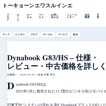
トーキョーンエワスルインエ
ブ
ホ
ロー
ワー
お問い
ニュース
会社
天
ロ
ー
カル
ルド
合わせ
レター
概要
気
グ
ム
テック
ビジネス
ブログ
ローカル
ワールド
政治
Dynabook G83/HS – 仕様・
レビュー・中古価格を詳し
佐藤健一 • 2026-03-30 • 監修 伊藤 芽衣
D
ynabook G83/HSは、
2021年3月に発売された13.3型のビジネス向けモバイ
。
旧東芝PCシステムの流れを汲むDynabookブランドのGシ