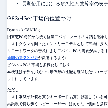
長期使用における耐久性と故障率の実
G83/HSの市場的位置づけ
Dynabook G83/HSは、
旧東芝PC時代から続く軽量モバイルノートの系譜を継承
コストダウンを図ったエントリーモデルとして市場に投入
リモートワークの普及によりモバイルPCの需要が高まる
新聞の特徴と歴史
が変遷するように、
ビジネスPCの市場も多様化しており、
本機種は予算を抑えつつ最低限の性能を確保したいユーザ
ットにしています。
ただし、
コスト削減が外装材質やキーボード品質に影響している可
高頻度で持ち歩くヘビーユーザーには向かない側面も指摘