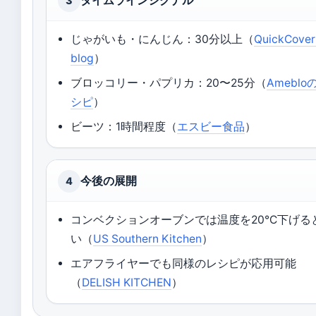
タイムラインシグナル
3
じゃがいも・にんじん：30分以上（
QuickCoverl
blog
）
ブロッコリー・パプリカ：20〜25分（
Ameblo
シピ
）
ビーツ：1時間程度（
エスビー食品
）
今後の展開
4
コンベクションオーブンでは温度を20℃下げる
い（
US Southern Kitchen
）
エアフライヤーでも同様のレシピが応用可能
（
DELISH KITCHEN
）