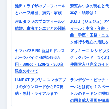
池田エライザのプロフィール
斎賀みつきの現在と代
とハーフ経歴、病気・家族
本名・結婚は？
岸田タツヤのプロフィールと
JUJU（ジュジュ）の
結婚、東海オンエアとの関係
ィール：本名・年齢・
曲・学歴・国籍・ニュ
ク修行や現在の活動を
ヤマハYZF-R9 新型ミドルス
ズッキーニ レシピ 人気
ポーツバイク 価格149.6万
クックパッド | つくれぽ
円・888cc・120PS・300台
件殿堂入り完全ガイド
限定のすべて
U-NEXT アプリ – スマホアプ
ランデヴー・ピッチ・
リのダウンロードからPC視
ーバとは何か？スペー
聴・無料トライアルまで
トルのドッキング機動
の同名成人漫画を徹底