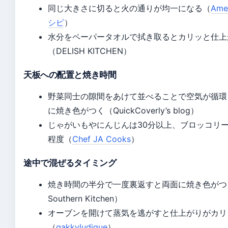
同じ大きさに切ると火の通りが均一になる（
Ame
シピ
）
水分をペーパータオルで拭き取るとカリッと仕上
（DELISH KITCHEN）
天板への配置と焼き時間
野菜同士の隙間をあけて並べることで空気が循環
に焼き色がつく（QuickCoverly’s blog）
じゃがいもやにんじんは30分以上、ブロッコリー
程度（
Chef JA Cooks
）
途中で混ぜるタイミング
焼き時間の半分で一度裏返すと両面に焼き色がつ
Southern Kitchen）
オーブンを開けて蒸気を逃がすと仕上がりがカリ
（
gakkyludique
）