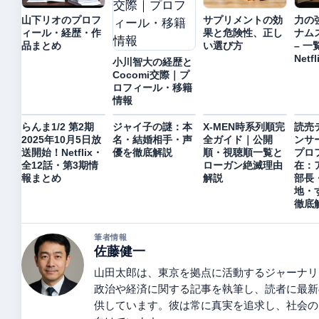
山下リオのプロフ
サプリメントの効
力の
ィール・経歴・作
果と危険性、正し
ナム
品まとめ
い選び方
– 
Net
小川智大の経歴と
Cocomi交際｜プ
ロフィール・移籍
情報
らんま1/2 第2期
ジャイ子の謎：本
X-MEN時系列順完
読売
2025年10月5日放
名・結婚相手・声
全ガイド｜公開
ンサ
送開始！Netflix・
優を徹底解説
順・視聴順一覧と
プロ
全12話・第3期情
ローガン絶滅理由
在：
報まとめ
解説
部長
地・
徹底
筆者情報
佐藤健一
山田太郎は、東京を拠点に活動するジャーナリ
政治や経済に関する記事を執筆し、読者に最新
供しています。彼は常に真実を追求し、社会の