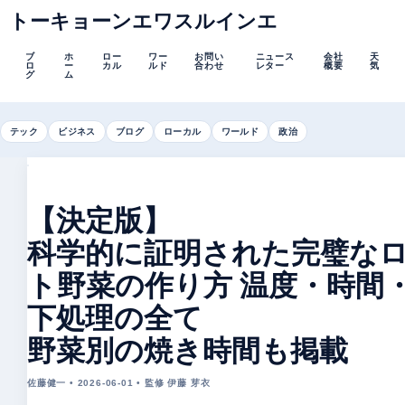
トーキョーンエワスルインエ
ブ
ホ
ロー
ワー
お問い
ニュース
会社
天
ロ
ー
カル
ルド
合わせ
レター
概要
気
グ
ム
テック
ビジネス
ブログ
ローカル
ワールド
政治
【決定版】
科学的に証明された完璧な
ト野菜の作り方 温度・時間
下処理の全て
野菜別の焼き時間も掲載
佐藤健一 • 2026-06-01 • 監修 伊藤 芽衣