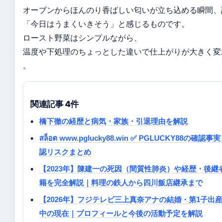
オーブンからほんのり香ばしい匂いが立ち込める瞬間、
「今日はうまくいきそう」と感じるものです。
ロースト野菜はシンプルながら、
温度や下処理のちょっとした違いで仕上がりが大きく変
。
関連記事 4件
橋下徹の経歴と病気・家族・引退理由を解説
สล็อต www.pglucky88.win ✅ PGLUCKY88の確認
認リスクまとめ
【2023年】陳建一の死因（間質性肺炎）や経歴・後継
籍を完全解説｜料理の鉄人から四川飯店継承まで
【2026年】フジテレビ三上真奈アナの結婚・第1子出
中の現在｜プロフィールと今後の活動予定を解説