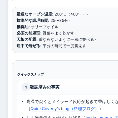
最適なオーブン温度:
200°C（400°F） ·
標準的な調理時間:
25〜35分 ·
推奨油:
オリーブオイル ·
必須の前処理:
野菜をよく乾かす ·
天板の配置:
重ならないように一層に並べる ·
途中で混ぜる:
半分の時間で一度裏返す
クイックスナップ
確認済みの事実
1
高温で焼くとメイラード反応が起きて香ばしく
（
QuickCoverly’s blog（料理ブログ）
）
油を適量使うと焦げを防げる（
gakkyludique