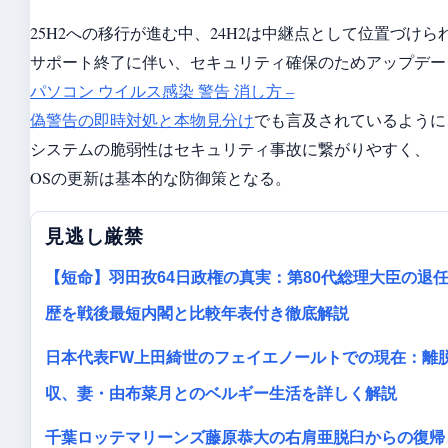
25H2への移行が進む中、24H2は中継点として位置づけら
サポート終了に伴い、セキュリティ確保のためアップデー
パソコン ウイルス感染 警告 消し方 –
偽警告の即時対処と本物見分け
でも言及されているように
システムの脆弱性はセキュリティ事故に繋がりやすく、
OSの更新は基本的な防御策となる。
見逃し厳禁
【短命】羽田孜64日政権の真実：第80代総理大臣の退
歴を戦後最短内閣と比較年表付き徹底解説
日本代表FW上田綺世のフェイエノールトでの現在：離
収、妻・由布菜月とのベルギー生活を詳しく解説
千葉ロッテマリーンズ藤原恭大の右肩亜脱臼からの復帰