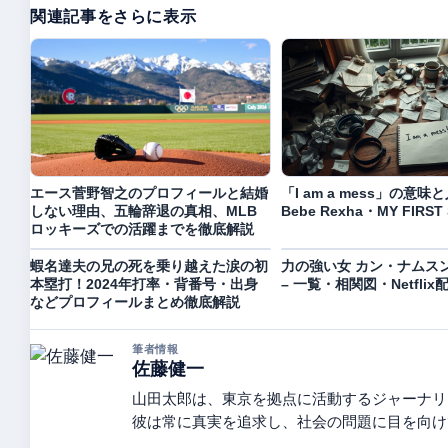
関連記事をさらに表示
エース菅野智之のプロフィールと結婚
「I am a mess」の意味と
しない理由、五輪辞退の真相、MLB
Bebe Rexha・MY FIRST
ロッキーズでの活躍までを徹底解説
蝦名達夫の兄の死を乗り越えた涙の初
力の強い女 カン・ナムス
本塁打！2024年打率・背番号・出身
– 一覧・相関図・Netfli
などプロフィールまとめ徹底解説
筆者情報
佐藤健一
山田太郎は、東京を拠点に活動するジャーナリ
彼は常に真実を追求し、社会の問題に目を向け