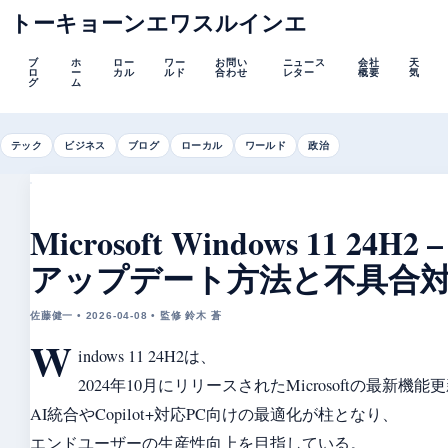
トーキョーンエワスルインエ
ブ
ホ
ロー
ワー
お問い
ニュース
会社
天
ロ
ー
カル
ルド
合わせ
レター
概要
気
グ
ム
テック
ビジネス
ブログ
ローカル
ワールド
政治
Microsoft Windows 11 2
アップデート方法と不具合
佐藤健一 • 2026-04-08 • 監修 鈴木 蒼
W
indows 11 24H2は、
2024年10月にリリースされたMicrosoftの最新
AI統合やCopilot+対応PC向けの最適化が柱となり、
エンドユーザーの生産性向上を目指している。