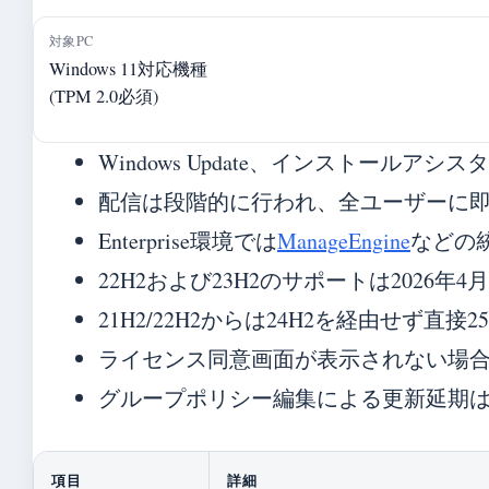
対象PC
Windows 11対応機種
(TPM 2.0必須)
Windows Update、インストール
配信は段階的に行われ、全ユーザーに
Enterprise環境では
ManageEngine
などの
22H2および23H2のサポートは2026
21H2/22H2からは24H2を経由せず直
ライセンス同意画面が表示されない場合
グループポリシー編集による更新延期
項目
詳細