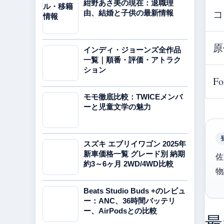
紺野あさ美の現在：退職理
コ
由、結婚と子供の最新情報
原
インディ・ジョーンズ全作品
一覧｜順番・評価・アトラク
ション
Fo
モモ徹底比較：TWICEメンバ
ーと児童文学の魅力
スズキ エブリイワゴン 2025年
新車価格一覧 グレード別 納期
佐
約3～6ヶ月 2WD/4WD比較
物
Beats Studio Buds +のレビュ
ー：ANC、36時間バッテリ
ー、AirPodsとの比較
最