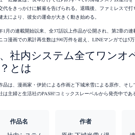
交代をきっかけに解雇を告げられる。退職後、ファミレスで打
健太により、彼女の運命が大きく動き始める。
24年1月の連載開始以来、全37話以上作品が公開され、第2章の
ニコ漫画での累計再生数は590万件を超え、LINEマンガでは
、社内システム全てワンオ
？とは
作品は、漫画家・伊於による作画と下城米雪による原作、そしてi
社は主婦と生活社のPASH!コミックスレーベルから発売中であ
作品名
作者