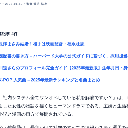
• 2026-04-13 • 監修 渡辺 結衣
連記事 4件
長澤まさみ結婚！相手は映画監督・福永壮志
履歴書の書き方 – ハーバード大学の公式ガイドに基づく、採用担
川道さらのプロフィール完全ガイド【2025年最新版】生年月日・
K-POP 人気曲 – 2025年最新ランキングと名曲まとめ
、社内システム全てワンオペしている私を解雇ですか？」は、
面した女性の物語を描くヒューマンドラマである。主婦と生活社
小説と漫画の両方で展開されている。
公・佐藤愛は、長年かけて社内のすべての情報システム運用を