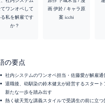
え、社内システム
原作 下城米雪 / 漫
全てワンオペして
画 伊於 / キャラ原
いる私を解雇です
案 icchi
か？
語の要点
社内システムのワンオペ担当・佐藤愛が解雇通
退職後、幼馴染の鈴木健太が経営するスタート
新たな一歩を踏み出す
熱く破天荒な講義スタイルで受講生の前に立つ