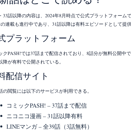
話・33話以降の内容は、2024年8月時点で公式プラットフォー
章の連載も進行中であり、31話以降は有料エピソードとして提
式プラットフォーム
ックPASH!では37話まで配信されており、8話分が無料公開中
話以降が有料で公開されている。
料配信サイト
話の閲覧には以下のサービスが利用できる。
コミックPASH! – 37話まで配信
ニコニコ漫画 – 31話以降有料
LINEマンガ – 全39話（3話無料）