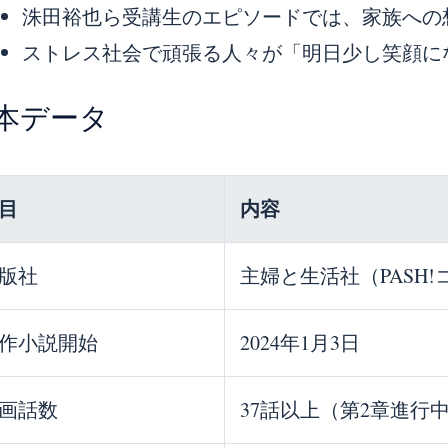
洙田裕也ら受講生のエピソードでは、家族への
ストレス社会で頑張る人々が「明日少し笑顔に
本データ
目
内容
版社
主婦と生活社（PASH
作小説開始
2024年1月3日
画話数
37話以上（第2章進行