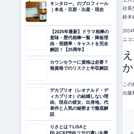
キンタロー。のプロフィール
社長
｜本名・旦那・出産・現在
鈴木
20
【2025年最新】ドラマ相棒の
意味・歴代相棒一覧・降板理
ニコ
由・視聴率・キャストを完全
解説！【25周年】
え
カウンセラーに資格は必要？
か
無資格でのリスクと年収解説
この
デカプリオ（レオナルド・デ
出版
ィカプリオ）の結婚しない理
由、現在の彼女、出身地、代
表作と人気の秘密まで徹底解
説
りさとは？LiSAと
BLACKPINKリサの違いを徹