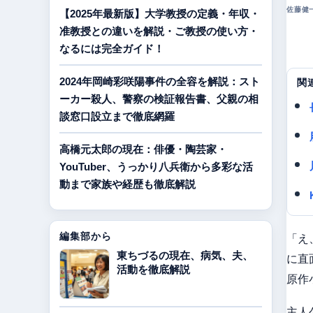
佐藤健一 
【2025年最新版】大学教授の定義・年収・
准教授との違いを解説・ご教授の使い方・
なるには完全ガイド！
2024年岡崎彩咲陽事件の全容を解説：スト
関
ーカー殺人、警察の検証報告書、父親の相
談窓口設立まで徹底網羅
高橋元太郎の現在：俳優・陶芸家・
YouTuber、うっかり八兵衛から多彩な活
動まで家族や経歴も徹底解説
編集部から
「え
東ちづるの現在、病気、夫、
に直
活動を徹底解説
原作
主人