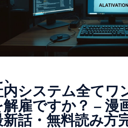
え、
社内システム全てワ
を解雇ですか？ – 
最新話・無料読み方