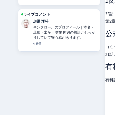
32
ライブコメント
第2
高橋 蓮
【2025年最新】ドラマ相棒の意味・歴
公
代相棒一覧・降板理由・視聴率・キャ
ストを完全解説！【25周年】 の整理が
とても分かりやすいです。今日の中で
コミ
も特に読みやすいです。
31
6 分前
有
有料