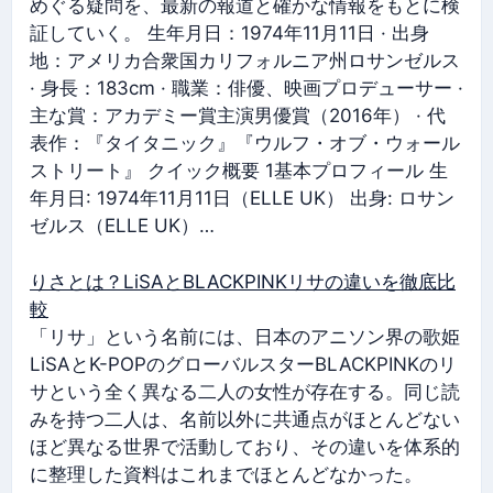
めぐる疑問を、最新の報道と確かな情報をもとに検
証していく。 生年月日：1974年11月11日 · 出身
地：アメリカ合衆国カリフォルニア州ロサンゼルス
· 身長：183cm · 職業：俳優、映画プロデューサー ·
主な賞：アカデミー賞主演男優賞（2016年） · 代
表作：『タイタニック』『ウルフ・オブ・ウォール
ストリート』 クイック概要 1基本プロフィール 生
年月日: 1974年11月11日（ELLE UK） 出身: ロサン
ゼルス（ELLE UK）…
りさとは？LiSAとBLACKPINKリサの違いを徹底比
較
「リサ」という名前には、日本のアニソン界の歌姫
LiSAとK-POPのグローバルスターBLACKPINKのリ
サという全く異なる二人の女性が存在する。同じ読
みを持つ二人は、名前以外に共通点がほとんどない
ほど異なる世界で活動しており、その違いを体系的
に整理した資料はこれまでほとんどなかった。