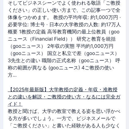
そしてビジネスシーンでよく使われる敬語「ご教授
ください」の正しい使い方まで、この記事一つで全
体像をつかめます。 教授の平均年収: 約1,000万円 ·
必要学位: 博士号 · 日本の大学教授の人数: 約17万人
概要 1教授の定義 高等教育機関の最上位教員（goo
ニュース（Financial Field）） 研究と教育を統括
（gooニュース） 2年収の実態 平均約1,000万円
（gooニュース） 国立と私立で差（gooニュース）
3先生との違い 職階の正式名称（gooニュース） 呼
称の範囲が異なる (gooニュース) 4ご教授の使い
方…
【2025年最新版】大学教授の定義・年収・准教授
との違いを解説・ご教授の使い方・なるには完全ガ
イド！
教授と聞けば、大学の教室で教える姿を思い浮かべ
る方が多いでしょう。一方で、ビジネスメールで
「ご教授ください」と書いた経験がある人も少なく