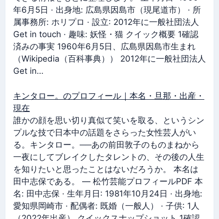
年6月5日 · 出身地: 広島県因島市（現尾道市） · 所
属事務所: ホリプロ · 設立: 2012年に一般社団法人
Get in touch · 趣味: 妖怪・猫 クイック概要 1確認
済みの事実 1960年6月5日、広島県因島市生まれ
（Wikipedia（百科事典）） 2012年に一般社団法人
Get in…
キンタロー。のプロフィール｜本名・旦那・出産・
現在
誰かの顔を思い切り真似て笑いを取る、というシン
プルな技で日本中の話題をさらった女性芸人がい
る。キンタロー。──あの前田敦子のものまねから
一夜にしてブレイクしたタレントの、その後の人生
を知りたいと思ったことはないだろうか。 本名は
田中志保である。 — 松竹芸能プロフィールPDF 本
名: 田中志保 · 生年月日: 1981年10月24日 · 出身地:
愛知県岡崎市 · 配偶者: 既婚（一般人） · 子供: 1人
（2022年出産） クイックスナップショット 1確認