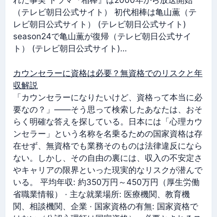
れた事実 ドラマ『相棒』は2000年から放送開始
（テレビ朝日公式サイト） 初代相棒は亀山薫（テ
レビ朝日公式サイト） (テレビ朝日公式サイト)
season24で亀山薫が復帰（テレビ朝日公式サイ
ト） (テレビ朝日公式サイト)…
カウンセラーに資格は必要？無資格でのリスクと年
収解説
「カウンセラーになりたいけど、資格って本当に必
要なの？」——そう思って検索したあなたは、おそ
らく明確な答えを探している。日本には「心理カウ
ンセラー」という名称を名乗るための国家資格は存
在せず、無資格でも業務そのものは法律違反になら
ない。しかし、その自由の裏には、収入の不安定さ
やキャリアの限界といった現実的なリスクが潜んで
いる。 平均年収: 約350万円～450万円（厚生労働
省職業情報） · 主な就業場所: 医療機関、教育機
関、相談機関、企業 · 国家資格の有無: 国家資格で