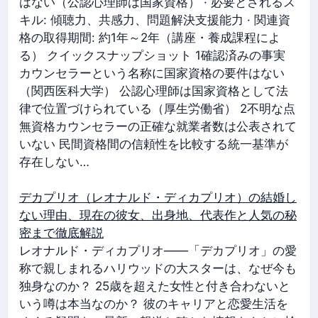
はない（公認心理師は国家資格） · 必要とされるス
キル: 傾聴力、共感力、問題解決支援能力 · 関連資
格の取得期間: 約1年～2年（講座・養成課程によ
る） クイックスナップショット 1確認済みの事実
カウンセラーという名称に国家資格の要件はない
（関西医科大学） 公認心理師は国家資格として法
律で位置づけられている（厚生労働省） 2不明な点
無資格カウンセラーの正確な就業者数は公表されて
いない 民間資格間の信頼性を比較する統一基準が
存在しない…
デカプリオ（レオナルド・ディカプリオ）の結婚し
ない理由、現在の彼女、出身地、代表作と人気の秘
密まで徹底解説
レオナルド・ディカプリオ――「デカプリオ」の愛
称で親しまれるハリウッドの大スターは、なぜ今も
独身なのか？ 25歳を超えた女性と付き合わないと
いう噂は本当なのか？ 彼のキャリアと恋愛生活を