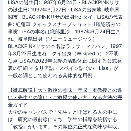
LiSAの誕生日: 1987年6月24日 · BLACKPINKリサ
の誕生日: 1997年3月27日 · LiSAの出身地: 岐阜県
関市 · BLACKPINKリサの出身地: タイ · LiSAの代表
曲: 紅蓮華 クイックスナップショット 1確認済みの
事実 LiSAの本名は織部里沙、1987年6月24日生ま
れ、岐阜県出身（ソニーミュージック）
BLACKPINKリサの本名はラリサ・マノバン、1997
年3月27日生まれ、タイ出身（Wikipedia） 2不明
な点 LiSAの2023年以降の活動休止に関する公式発
表の詳細 イタリア語・スペイン語での「Lisa」が
一般名詞として使われる具体的な用例…
【徹底解説】大学教授の意味・年収・准教授との違
い・先生との違い・ご教授の使い方・なる方法の完
全ガイド
大学のキャンパスで「先生」と呼ばれる人の中に
は、研究の最前線に立ち、学生の指導を統括する
「教授」がいます。その職位の正式な意味や年収、