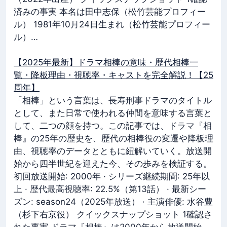
済みの事実 本名は田中志保（松竹芸能プロフィー
ル） 1981年10月24日生まれ（松竹芸能プロフィー
ル）…
【2025年最新】ドラマ相棒の意味・歴代相棒一
覧・降板理由・視聴率・キャストを完全解説！【25
周年】
「相棒」という言葉は、長寿刑事ドラマのタイトル
として、また日常で使われる仲間を意味する言葉と
して、二つの顔を持つ。この記事では、ドラマ『相
棒』の25年の歴史を、歴代の相棒役の変遷や降板理
由、視聴率のデータとともに紐解いていく。放送開
始から四半世紀を迎えた今、その歩みを検証する。
初回放送開始: 2000年 · シリーズ継続期間: 25年以
上 · 歴代最高視聴率: 22.5%（第13話） · 最新シー
ズン: season24（2025年放送） · 主演俳優: 水谷豊
（杉下右京役） クイックスナップショット 1確認さ