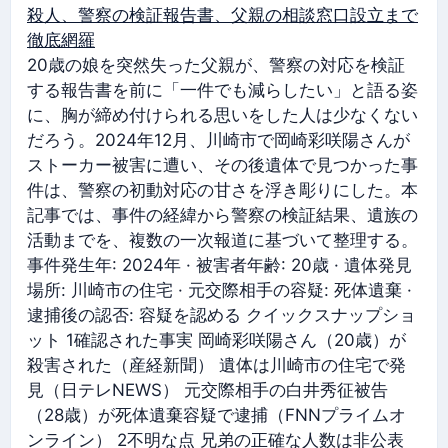
殺人、警察の検証報告書、父親の相談窓口設立まで
徹底網羅
20歳の娘を突然失った父親が、警察の対応を検証
する報告書を前に「一件でも減らしたい」と語る姿
に、胸が締め付けられる思いをした人は少なくない
だろう。2024年12月、川崎市で岡崎彩咲陽さんが
ストーカー被害に遭い、その後遺体で見つかった事
件は、警察の初動対応の甘さを浮き彫りにした。本
記事では、事件の経緯から警察の検証結果、遺族の
活動までを、複数の一次報道に基づいて整理する。
事件発生年: 2024年 · 被害者年齢: 20歳 · 遺体発見
場所: 川崎市の住宅 · 元交際相手の容疑: 死体遺棄 ·
逮捕後の認否: 容疑を認める クイックスナップショ
ット 1確認された事実 岡崎彩咲陽さん（20歳）が
殺害された（産経新聞） 遺体は川崎市の住宅で発
見（日テレNEWS） 元交際相手の白井秀征被告
（28歳）が死体遺棄容疑で逮捕（FNNプライムオ
ンライン） 2不明な点 兄弟の正確な人数は非公表