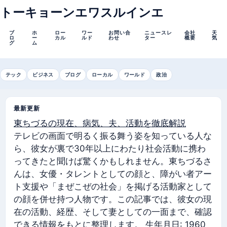
トーキョーンエワスルインエ
ブ
ホ
ロー
ワー
お問い合
ニュースレ
会社
天
ロ
ー
カル
ルド
わせ
ター
概要
気
グ
ム
テック
ビジネス
ブログ
ローカル
ワールド
政治
最新更新
東ちづるの現在、病気、夫、活動を徹底解説
テレビの画面で明るく振る舞う姿を知っている人な
ら、彼女が裏で30年以上にわたり社会活動に携わ
ってきたと聞けば驚くかもしれません。東ちづるさ
んは、女優・タレントとしての顔と、障がい者アー
ト支援や「まぜこぜの社会」を掲げる活動家として
の顔を併せ持つ人物です。この記事では、彼女の現
在の活動、経歴、そして妻としての一面まで、確認
できる情報をもとに整理します。 生年月日: 1960