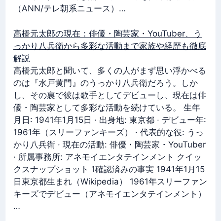
（ANN/テレ朝系ニュース）…
高橋元太郎の現在：俳優・陶芸家・YouTuber、う
っかり八兵衛から多彩な活動まで家族や経歴も徹底
解説
高橋元太郎と聞いて、多くの人がまず思い浮かべる
のは『水戸黄門』のうっかり八兵衛だろう。しか
し、その裏で彼は歌手としてデビューし、現在は俳
優・陶芸家として多彩な活動を続けている。 生年
月日: 1941年1月15日 · 出身地: 東京都 · デビュー年:
1961年（スリーファンキーズ） · 代表的な役: うっ
かり八兵衛 · 現在の活動: 俳優・陶芸家・YouTuber
· 所属事務所: アネモイエンタテインメント クイッ
クスナップショット 1確認済みの事実 1941年1月15
日東京都生まれ（Wikipedia） 1961年スリーファン
キーズでデビュー（アネモイエンタテインメント）
…