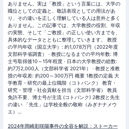
ありません。実は「教授」という言葉には、大学の
職位としての定義と、敬語表現としての用法があ
り、その違いを正しく理解している人は意外と多く
ありません。この記事では、大学教授の役割、年収
の実態、そして「ご教授」の正しい使い方までを、
具体的なデータとともに整理していきます。 教授
の平均年収（国立大学）: 約1,078万円（2022年度
文部科学省調査） · 教授になるまでの平均年数: 博
士号取得後10～15年程度 · 日本の大学教授の総数:
約7万2,000人（文部科学省 2021年） · 教授と准教
授の年収差: 約200～300万円 概要 1教授の定義 大
学教育・研究の最上位職階（コトバンク） 教育・
研究・管理・社会貢献を担当（文部科学省） 教員
免許不要、博士号が主流 (コトバンク) 2教授と先生
の違い 「先生」は学校全般の敬称（みぎナナメウ
エ）…
2024年岡崎彩咲陽事件の全容を解説：ストーカー