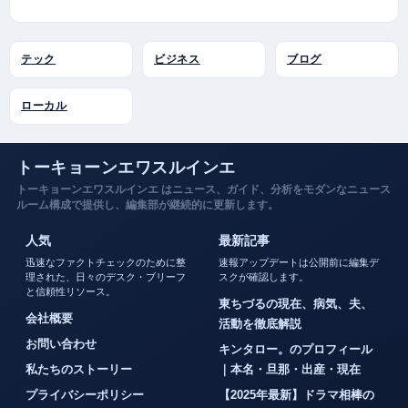
テック
ビジネス
ブログ
ローカル
トーキョーンエワスルインエ
トーキョーンエワスルインエ はニュース、ガイド、分析をモダンなニュース
ルーム構成で提供し、編集部が継続的に更新します。
人気
最新記事
迅速なファクトチェックのために整
速報アップデートは公開前に編集デ
理された、日々のデスク・ブリーフ
スクが確認します。
と信頼性リソース。
東ちづるの現在、病気、夫、
会社概要
活動を徹底解説
お問い合わせ
キンタロー。のプロフィール
私たちのストーリー
｜本名・旦那・出産・現在
プライバシーポリシー
【2025年最新】ドラマ相棒の