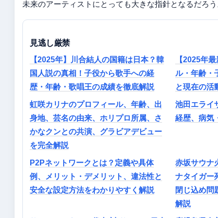
未来のアーティストにとっても大きな指針となるだろう
見逃し厳禁
【2025年】川合結人の国籍は日本？韓
【2025年
国人説の真相！子役から歌手への経
ル・年齢・
歴・年齢・歌唱王の成績を徹底解説
と現在の活動【
虹咲カリナのプロフィール、年齢、出
池田エライ
身地、芸名の由来、ホリプロ所属、さ
経歴、病気
かなクンとの共演、グラビアデビュー
を完全解説
P2Pネットワークとは？定義や具体
赤坂サウナ
例、メリット・デメリット、違法性と
ナタイガー
安全な設定方法をわかりやすく解説
閉じ込め問
解説