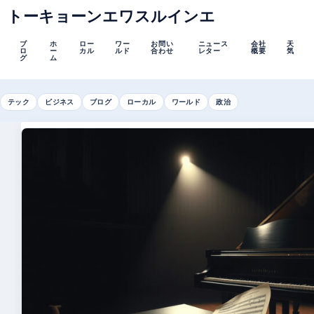
トーキョーンエワスルインエ
ブ
ホ
ロー
ワー
お問い
ニュース
会社
天
ロ
ー
カル
ルド
合わせ
レター
概要
気
グ
ム
テック
ビジネス
ブログ
ローカル
ワールド
政治