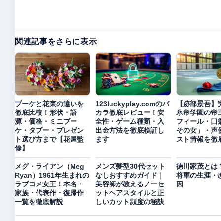
関連記事をさらに表示
ブーケと花束の違いを
123luckyplay.comのバ
【跡部景吾】
徹底比較！形状・語
カラ徹底レビュー！安
氷帝学園の帝
源・価格・ミニブー
全性・ゲーム種類・入
フィール・口
ケ・タブー・プレゼン
出金方法を徹底検証し
その女」・声
ト選び方まで【花屋監
ます
スト情報を徹
修】
メグ・ライアン（Meg
メンズ髪型30代セット
徳川家茂とは？
Ryan）1961年生まれの
なしおすすめガイド｜
将軍の生涯・
ラブコメ女王！本名・
美容師が教えるノーセ
因
家族・代表作・復帰作
ットヘアスタイルと正
一覧を徹底解説
しいカット頻度の秘訣