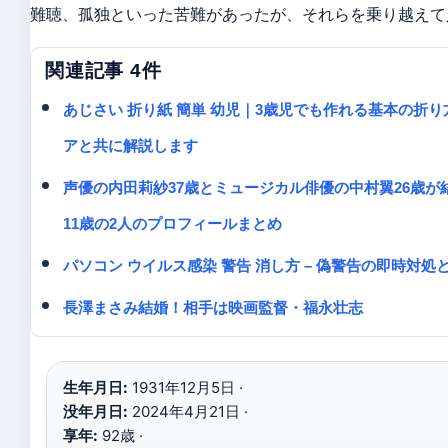
難聴、孤独といった苦難があったが、それらを乗り越えて
関連記事 4件
あじさい 折り紙 簡単 幼児｜3歳児でも作れる基本の折
アと共に解説します
声優の内田莉紗37歳とミュージカル俳優の中村翼26歳が
11歳の2人のプロフィールまとめ
パソコン ウイルス感染 警告 消し方 – 偽警告の即時対処
長澤まさみ結婚！相手は映画監督・福永壮志
生年月日:
1931年12月5日 ·
没年月日:
2024年4月21日 ·
享年:
92歳 ·