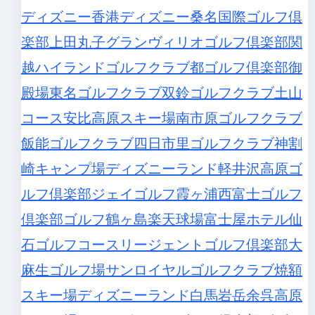
ディズニー
香港ディズニー
桑名国際ゴルフ倶
楽部
上田丸子グランヴィリオゴルフ倶楽部
関
越ハイランドゴルフクラブ
都ゴルフ倶楽部
御
殿場東名ゴルフクラブ
双鈴ゴルフクラブ土山
コース
安比高原スキー場
南市原ゴルフクラブ
飯能ゴルフクラブ
四日市里ゴルフクラブ
神割
崎キャンプ場
ディズニーランド
軽井沢高原ゴ
ルフ倶楽部
ジェイゴルフ霞ヶ浦
西富士ゴルフ
倶楽部
ゴルフ鶴ヶ島
楽天球場
富士屋ホテル仙
石ゴルフコース
リージェントゴルフ倶楽部
大
麻生ゴルフ場
サンロイヤルゴルフクラブ
焼額
スキー場
ディズニーランド
白馬岩岳
余呉高原