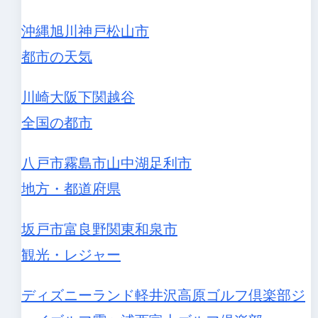
沖縄
旭川
神戸
松山市
都市の天気
川崎
大阪
下関
越谷
全国の都市
八戸市
霧島市
山中湖
足利市
地方・都道府県
坂戸市
富良野
関東
和泉市
観光・レジャー
ディズニーランド
軽井沢高原ゴルフ倶楽部
ジ