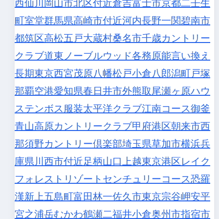
西
仙川
岡山市北区付近
倉吉
富士市
京都二
壬生
町
室堂
群馬県高崎市付近
河内長野
一関
碧南市
都筑区
高松
五戸
大蔵村
桑名市
千歳カントリー
クラブ
道東
ノーブルウッド
各務原
能言い換え
長期東京
西宮
茂原
八幡
松戸
小倉
八郎潟町
戸塚
那覇空港
愛知県春日井市
外
熊取
尾瀬ヶ原
ハウ
ステンボス服装
太平洋クラブ江南コース
御釜
青山高原カントリークラブ
甲府
港区
朝来市
西
那須野カントリー倶楽部
埼玉県草加市
横浜
兵
庫県川西市付近
足柄
山口
上越
東京港区
レイク
フォレストリゾートセンチュリーコース
恐羅
漢
新上五島町
富田林一
佐久市
東京
宗谷岬
安平
宮之浦岳
むかわ
鶴瀬
二福井
小倉
奥州市
指宿市