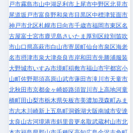
戸市
霧島市
山中湖
足利市
上尾市
中野区
北見市
尾道
坂戸市
富良野
和泉市
目黒区
中標津
箕面市
神戸市北区
札幌市
日向市
千歳市
福岡市東区
名
古屋
富士宮市
鹿児島
さいたま
厚別区
紋別
笛吹
市
山口県
高萩市
白山市
寄居町
仙台市泉区
海老
名市
摂津市
泉大津
奈良市
岸和田市
先
勝浦
服装
大野城市
いすみ市
境町
稲敷市
福山市
宇都宮
小
山町
佐野
那須高原
山武市
蓮田市
滝川市
天童市
北秋田市
京都
金ヶ崎
姫路
須賀川市
上高地河童
橋
町田
山梨市
栃木県
矢板市
美濃加茂
森町
みま
市
志木
川崎
新上五島町
洞爺湖
大阪
南城市
安達
太良山
古河
境港市
斜里
音更
名取
武蔵村山市
北
本市
福島県郡山市
千種区
高知
広島
金沢
志免町