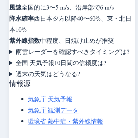
風速
全国的に3〜5 m/s、沿岸部で6 m/s
降水確率
西日本夕方以降40〜60%、東・北日
本10%
紫外線指数
中程度、日焼け止めが推奨
雨雲レーダーを確認すべきタイミングは?
全国 天気予報10日間の信頼度は?
週末の天気はどうなる?
情報源
気象庁 天気予報
気象庁 観測データ
環境省 熱中症・紫外線情報