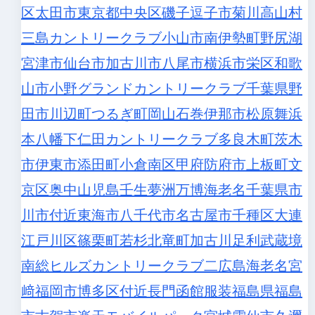
区
太田市
東京都中央区
磯子
逗子市
菊川
高山村
三島カントリークラブ
小山市
南伊勢町
野尻湖
宮津市
仙台市
加古川市
八尾市
横浜市栄区
和歌
山市
小野グランドカントリークラブ
千葉県野
田市
川辺町
つるぎ町
岡山
石巻
伊那市
松原
舞浜
本八幡
下仁田カントリークラブ
多良木町
茨木
市
伊東市
添田町
小倉南区
甲府
防府市
上板町
文
京区
奥中山
児島
壬生
夢洲万博
海老名
千葉県市
川市付近
東海市
八千代市
名古屋市千種区
大連
江戸川区
篠栗町若杉
北竜町
加古川
足利
武蔵境
南総ヒルズカントリークラブ
二広島
海老名
宮
﨑
福岡市博多区付近
長門
函館服装
福島県福島