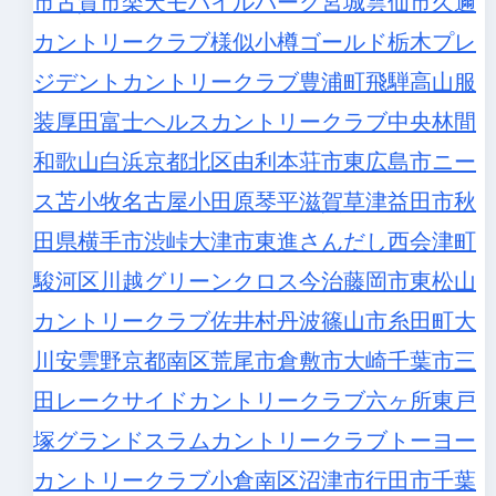
市
古賀市
楽天モバイルパーク宮城
雲仙市
久邇
カントリークラブ
様似
小樽
ゴールド栃木プレ
ジデントカントリークラブ
豊浦町
飛騨高山服
装
厚田
富士ヘルスカントリークラブ
中央林間
和歌山白浜
京都北区
由利本荘市
東広島市
ニー
ス
苫小牧
名古屋
小田原
琴平
滋賀草津
益田市
秋
田県横手市
渋峠
大津市
東進
さんだし
西会津町
駿河区
川越グリーンクロス
今治
藤岡市
東松山
カントリークラブ
佐井村
丹波篠山市
糸田町
大
川
安雲野
京都南区
荒尾市
倉敷市
大崎
千葉市
三
田レークサイドカントリークラブ
六ヶ所
東戸
塚
グランドスラムカントリークラブ
トーヨー
カントリークラブ
小倉南区
沼津市
行田市
千葉