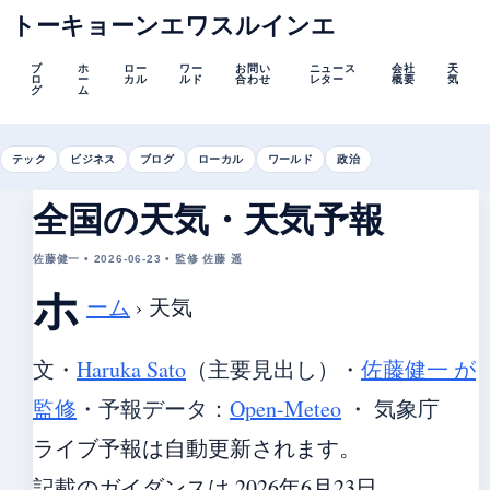
トーキョーンエワスルインエ
ブ
ホ
ロー
ワー
お問い
ニュース
会社
天
ロ
ー
カル
ルド
合わせ
レター
概要
気
グ
ム
テック
ビジネス
ブログ
ローカル
ワールド
政治
全国の天気・天気予報
佐藤健一 • 2026-06-23 • 監修 佐藤 遥
ホ
ーム
›
天気
文・
Haruka Sato
（主要見出し）
・
佐藤健一 が
監修
・
予報データ：
Open-Meteo
・ 気象庁
ライブ予報は自動更新されます。
記載のガイダンスは 2026年6月23日