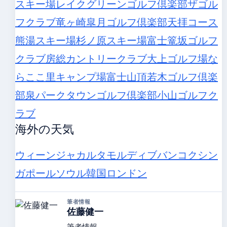
スキー場
レイクグリーンゴルフ倶楽部
ザゴル
フクラブ竜ヶ崎
皐月ゴルフ倶楽部天拝コース
熊湯スキー場
杉ノ原スキー場
富士篭坂ゴルフ
クラブ
房総カントリークラブ大上ゴルフ場
な
らここ里キャンプ場
富士山頂
若木ゴルフ倶楽
部
泉パークタウンゴルフ倶楽部
小山ゴルフク
ラブ
海外の天気
ウィーン
ジャカルタ
モルディブ
バンコク
シン
ガポール
ソウル
韓国
ロンドン
筆者情報
佐藤健一
筆者情報