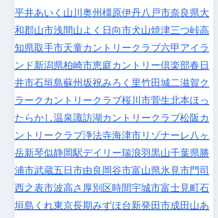
平井
あいく
山川
奥州
橿原
伊丹
八戸市
奈良県大
和郡山市
浅間山
よく日向市
犬山
焼津
三つ峠
高
知県
取手市
天童カントリークラブ
六甲アイラ
ンド
新潟県柏崎市
恵庭カントリー倶楽部
春日
井市
石垣島
蘇州
坂祝
みろく里
竹田城
二滋賀
ク
ラークカントリークラブ
桜川市
菅生
北本
ほっ
たらかし温泉
諏訪湖カントリークラブ
松阪カ
ントリークラブ
浄法寺
海津市
リゾナーレ八ヶ
岳
新琴似
静岡駅
デイリー瑞浪
羽黒山
千葉県勝
浦市
武蔵五日市
由良
岡谷市
富山県氷見市
門司
西之表市波高さ
厚別区時間
宇城市
富士見町
石
垣島
くれ
東京長期
みずほ台
新発田市
成田山
あ