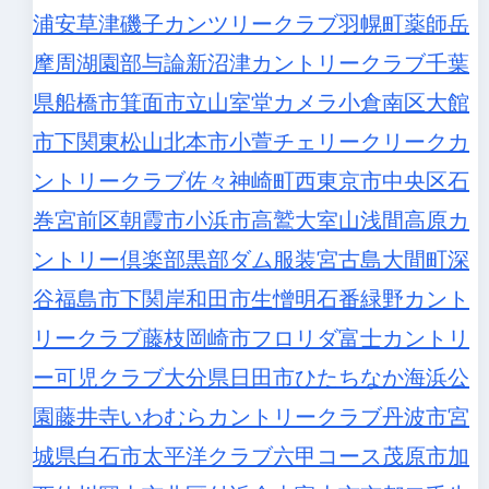
浦安
草津
磯子カンツリークラブ
羽幌町
薬師岳
摩周湖
園部
与論
新沼津カントリークラブ
千葉
県船橋市
箕面市
立山室堂カメラ
小倉南区
大館
市
下関
東松山
北本市
小萱チェリークリークカ
ントリークラブ
佐々
神崎町
西東京市
中央区
石
巻
宮前区
朝霞市
小浜市
高鷲
大室山
浅間高原カ
ントリー倶楽部
黒部ダム服装
宮古島
大間町
深
谷
福島市
下関
岸和田市
生憎
明石番
緑野カント
リークラブ
藤枝
岡崎市
フロリダ
富士カントリ
ー可児クラブ
大分県日田市
ひたちなか海浜公
園
藤井寺
いわむらカントリークラブ
丹波市
宮
城県白石市
太平洋クラブ六甲コース
茂原市
加