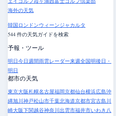
ェイゴルフ霞ヶ浦
西富士ゴルフ倶楽部
海外の天気
韓国
ロンドン
ウィーン
ジャカルタ
544 件の天気ガイドを検索
予報・ツール
明日
今日
週間
雨雲レーダー
来週
全国
明後日・
明日
都市の天気
東京
大阪
札幌
名古屋
福岡
京都
仙台
横浜
広島
沖
縄
旭川
神戸
松山市
千葉
北海道
京都市
宮古島
川
崎
大阪
下関
越谷
神奈川
出雲市
福井市
いわき
八