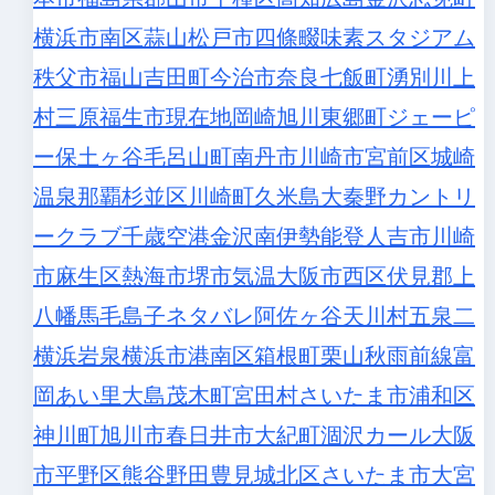
横浜市南区
蒜山
松戸市
四條畷
味素スタジアム
秩父市
福山
吉田町
今治市
奈良
七飯町
湧別
川上
村
三原
福生市
現在地
岡崎
旭川
東郷町
ジェーピ
ー
保土ヶ谷
毛呂山町
南丹市
川崎市宮前区
城崎
温泉
那覇
杉並区
川崎町
久米島
大秦野カントリ
ークラブ
千歳空港
金沢
南伊勢
能登
人吉市
川崎
市麻生区
熱海市
堺市
気温
大阪市西区
伏見
郡上
八幡
馬毛島
子ネタバレ
阿佐ヶ谷
天川村
五泉
二
横浜
岩泉
横浜市港南区
箱根町
栗山
秋雨前線
富
岡
あい里
大島
茂木町
宮田村
さいたま市浦和区
神川町
旭川市
春日井市
大紀町
涸沢カール
大阪
市平野区
熊谷
野田
豊見城
北区
さいたま市大宮