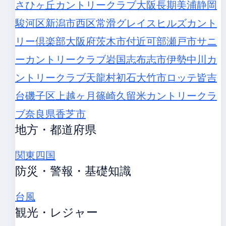
さひヶ丘カントリークラブ
大阪長期
美浦
静岡
駿河区
新潟市西区
常滑
グレイスヒルズカント
リー倶楽部
大阪府茨木市付近
可部
瀬戸市
サニ
ーカントリークラブ
岩国
志布志市
伊勢中川カ
ントリークラブ
天龍村
初石
大竹市
ロッテ皆吉
台
磯子区
上越ヶ月
篠崎
久留米カントリークラ
ブ
奈良県香芝市
地方・都道府県
関東
四国
防災・警報・基礎知識
台風
観光・レジャー