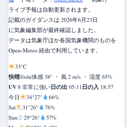
ライブ予報は自動更新されます。
記載のガイダンスは 2026年6月23日
に気象編集部が最終確認しました。
データは気象庁ほか各国気象機関のものを
Open-Meteo 経由で利用しています。
33°
C
快晴
Jōshi
体感 38° ・ 風 2 m/s ・ 湿度 65%
UV
日の出
日の入
8 非常に強い
05:11
18:57
今日
34°
27°
66%
Sat
31°
26°
76%
Sun
29°
26°
57%