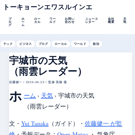
トーキョーンエワスルインエ
ブ
ホ
ロー
ワー
お問い
ニュース
会社
天
ロ
ー
カル
ルド
合わせ
レター
概要
気
グ
ム
テック
ビジネス
ブログ
ローカル
ワールド
政治
宇城市の天気
（雨雲レーダー）
佐藤健一 • 2026-06-23 • 監修 高橋 蓮
ホ
ーム
›
天気
›
宇城市の天気
（雨雲レーダー）
文・
Yui Tanaka
（ガイド）
・
佐藤健一 が監
修
・
予報データ：
Open-Meteo
・ 気象庁