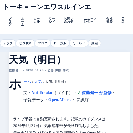
トーキョーンエワスルインエ
ブ
ホ
ロー
ワー
お問い
ニュース
会社
天
ロ
ー
カル
ルド
合わせ
レター
概要
気
グ
ム
テック
ビジネス
ブログ
ローカル
ワールド
政治
天気（明日）
佐藤健一 • 2026-06-23 • 監修 伊藤 芽衣
ホ
ーム
›
天気
›
天気（明日）
Yui Tanaka
佐藤健一 が監修
文・
（ガイド）
・
・
Open-Meteo
予報データ：
・ 気象庁
ライブ予報は自動更新されます。記載のガイダンスは
2026年6月23日 に気象編集部が最終確認しました。
データは気象庁ほか各国気象機関のものを Open-Meteo