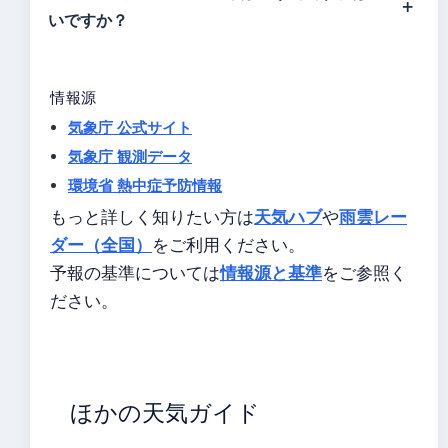
いですか？
情報源
気象庁 公式サイト
気象庁 観測データ
環境省 熱中症予防情報
天気ハブ
雨雲レー
もっと詳しく知りたい方は
や
ダー（全国）
をご利用ください。
情報源と基準
予報の基準については
をご参照く
ださい。
ほかの天気ガイド