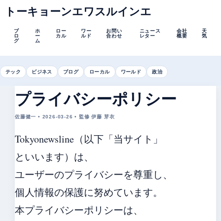
トーキョーンエワスルインエ
ブ
ホ
ロー
ワー
お問い
ニュース
会社
天
ロ
ー
カル
ルド
合わせ
レター
概要
気
グ
ム
テック
ビジネス
ブログ
ローカル
ワールド
政治
プライバシーポリシー
佐藤健一 • 2026-03-26 • 監修 伊藤 芽衣
Tokyonewsline（以下「当サイト」
といいます）は、
ユーザーのプライバシーを尊重し、
個人情報の保護に努めています。
本プライバシーポリシーは、