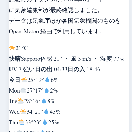
に気象編集部が最終確認しました。
データは気象庁ほか各国気象機関のものを
Open-Meteo 経由で利用しています。
21°
C
快晴
Sapporo
体感 21° ・ 風 3 m/s ・ 湿度 77%
UV
日の出
日の入
7 強い
04:33
18:46
今日
25°
19°
6%
Mon
27°
17°
2%
Tue
28°
16°
8%
Wed
34°
21°
43%
Thu
33°
23°
25%