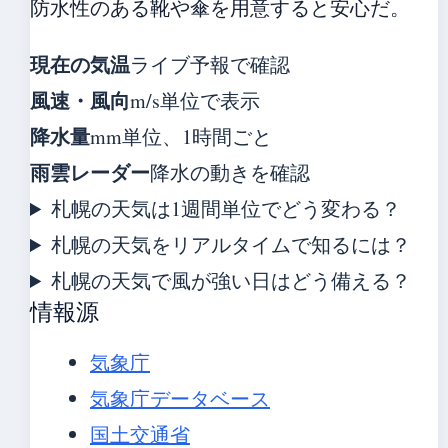
防水性のある靴や傘を用意すると安心だ。
現在の気温
ライブ予報で確認
風速・風向
m/s単位で表示
降水量
mm単位、1時間ごと
雨雲レーダー
降水の動きを確認
札幌の天気は1週間単位でどう変わる？
札幌の天気をリアルタイムで知るには？
札幌の天気で風が強い日はどう備える？
情報源
気象庁
気象庁データベース
国土交通省