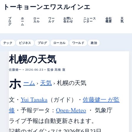
トーキョーンエワスルインエ
ブ
ホ
ロー
ワー
お問い
ニュース
会社
天
ロ
ー
カル
ルド
合わせ
レター
概要
気
グ
ム
テック
ビジネス
ブログ
ローカル
ワールド
政治
札幌の天気
佐藤健一 • 2026-06-23 • 監修 高橋 蓮
ホ
ーム
›
天気
›
札幌の天気
文・
Yui Tanaka
（ガイド）
・
佐藤健一 が監
修
・
予報データ：
Open-Meteo
・ 気象庁
ライブ予報は自動更新されます。
記載のガイダンスは 2026年6月23日