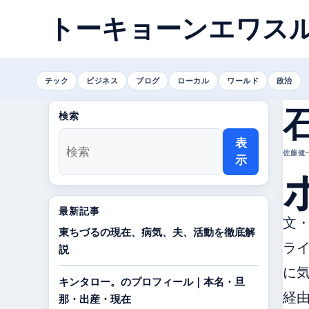
トーキョーンエワス
テック
ビジネス
ブログ
ローカル
ワールド
政治
検索
表
佐藤健一 
示
最新記事
文
東ちづるの現在、病気、夫、活動を徹底解
ライ
説
に気
キンタロー。のプロフィール｜本名・旦
経
那・出産・現在