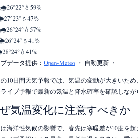
🌧️
26°
22°
💧59%
️
27°
23°
💧47%
🌧️
26°
24°
💧57%
🌦️
26°
24°
💧41%
️
28°
24°
💧41%
イブデータ提供：
Open-Meteo
・ 自動更新 ・
巻の10日間天気予報では、気温の変動が大きいた
のライブ予報で最新の気温と降水確率を確認しなが
ぜ気温変化に注意すべきか
巻は海洋性気候の影響で、春先は寒暖差が10度を超