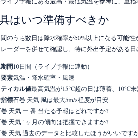
のライブ予報にある最高・最低気温を参考に、重ね
具はいつ準備すべきか
日間のうち数日は降水確率が50%以上になる可能性
雲レーダーを併せて確認し、特に外出予定がある日
象期間
10日間（ライブ予報に連動）
な要素
気温・降水確率・風速
リティカル値
最高気温が15°C超の日は薄着、10°
考指標
石巻 天気 風は最大5m/s程度が目安
巻 天気 一 番 当たる予報はどれですか?
石巻 天気 1ヶ月の傾向は把握できますか?
石巻 天気 過去のデータと比較したほうがいいですか