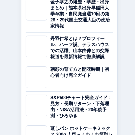
金子恭之の経歴・学歴・出身
まとめ｜熊本県出身早稲田大
学卒業・自民党当選10回の第
28・29代国土交通大臣の政治
家情報
丹羽仁希とは？プロフィー
ル、ハーフ説、テラスハウス
での活躍、山本由伸との交際
報道を最新情報で徹底解説
朝顔の育て方と開花時期｜初
心者向け完全ガイド
S&P500チャート完全ガイド：
見方・長期リターン・下落理
由・NISA活用法・20年後予
測・ひろゆき
蒸しパン ホットケーキミック
ス 200g 人気 – ふわふわ簡単レ