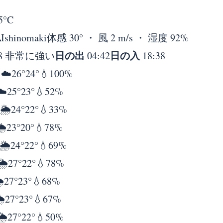
5°
C
れ
Ishinomaki
体感 30° ・ 風 2 m/s ・ 湿度 92%
日の出
日の入
8 非常に強い
04:42
18:38
日
☁️
26°
24°
💧100%
☁️
25°
23°
💧52%
🌦️
24°
22°
💧33%
️
23°
20°
💧78%
🌦️
24°
22°
💧69%
🌦️
27°
22°
💧78%
️
27°
23°
💧68%
️
27°
23°
💧67%
🌦️
27°
22°
💧50%