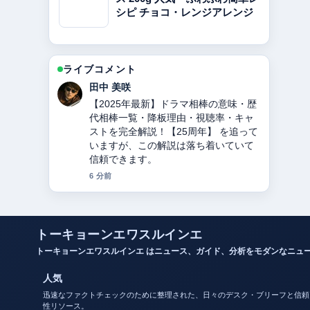
シピ チョコ・レンジアレンジ
ライブコメント
中村 悠斗
東ちづるの現在、病気、夫、活動を徹
底解説 の背景説明が助かります。ライ
ブ更新を続けてください。
8 分前
トーキョーンエワスルインエ
トーキョーンエワスルインエ はニュース、ガイド、分析をモダンなニュ
人気
迅速なファクトチェックのために整理された、日々のデスク・ブリーフと信頼
性リソース。
会社概要