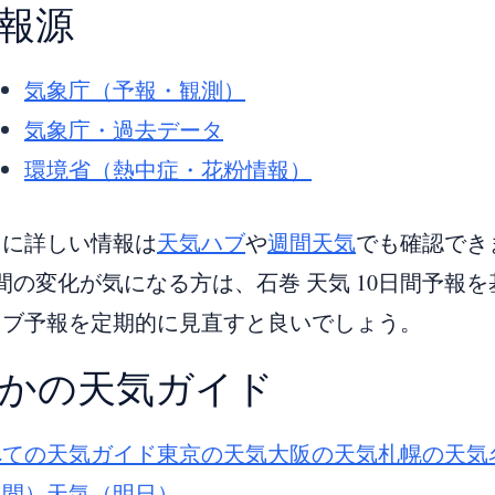
報源
気象庁（予報・観測）
気象庁・過去データ
環境省（熱中症・花粉情報）
らに詳しい情報は
天気ハブ
や
週間天気
でも確認でき
間の変化が気になる方は、石巻 天気 10日間予報
イブ予報を定期的に見直すと良いでしょう。
かの天気ガイド
べての天気ガイド
東京の天気
大阪の天気
札幌の天気
週間）
天気（明日）