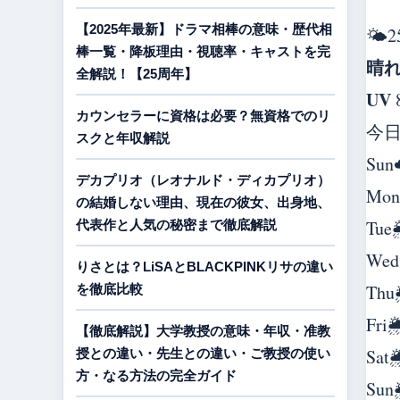
【2025年最新】ドラマ相棒の意味・歴代相
🌤️
2
棒一覧・降板理由・視聴率・キャストを完
晴
全解説！【25周年】
UV
カウンセラーに資格は必要？無資格でのリ
今
スクと年収解説
Sun
デカプリオ（レオナルド・ディカプリオ）
Mon
の結婚しない理由、現在の彼女、出身地、
Tue

代表作と人気の秘密まで徹底解説
Wed
りさとは？LiSAとBLACKPINKリサの違い
Thu
を徹底比較
Fri

【徹底解説】大学教授の意味・年収・准教
Sat

授との違い・先生との違い・ご教授の使い
方・なる方法の完全ガイド
Sun