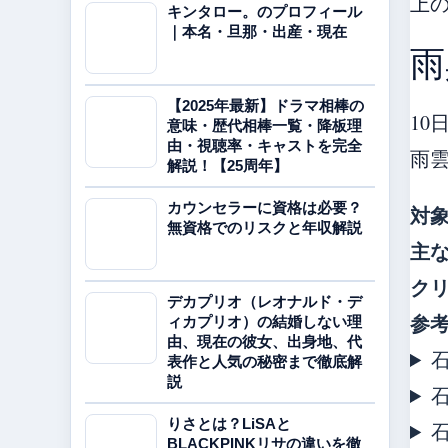
上
キンタロー。のプロフィール
｜本名・旦那・出産・現在
雨
【2025年最新】ドラマ相棒の
10
意味・歴代相棒一覧・降板理
由・視聴率・キャストを完全
雨
解説！【25周年】
カウンセラーに資格は必要？
対
無資格でのリスクと年収解説
主
ク
デカプリオ（レオナルド・デ
参
ィカプリオ）の結婚しない理
由、現在の彼女、出身地、代
石
表作と人気の秘密まで徹底解
説
りさとは？LiSAと
BLACKPINKリサの違いを徹