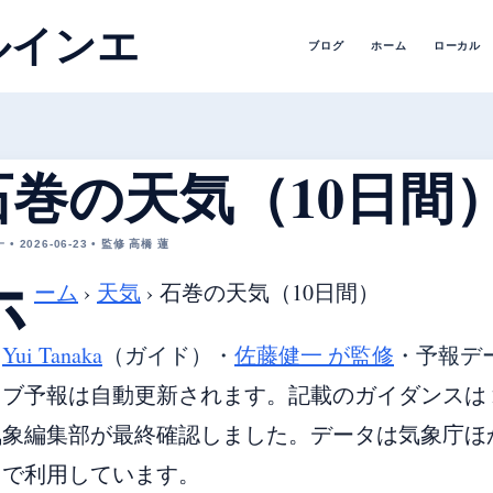
ルインエ
ブログ
ホーム
ローカル
石巻の天気（10日間
• 2026-06-23 • 監修 高橋 蓮
ホ
ーム
›
天気
›
石巻の天気（10日間）
・
Yui Tanaka
（ガイド）
・
佐藤健一 が監修
・
予報デ
ブ予報は自動更新されます。記載のガイダンスは 20
象編集部が最終確認しました。データは気象庁ほか各国
由で利用しています。