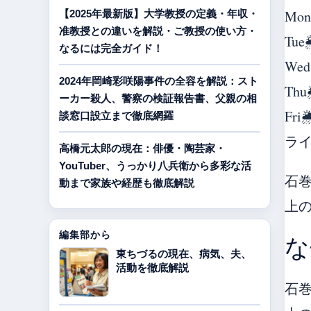
Mon
【2025年最新版】大学教授の定義・年収・
准教授との違いを解説・ご教授の使い方・
Tue

なるには完全ガイド！
Wed
2024年岡崎彩咲陽事件の全容を解説：スト
Thu
ーカー殺人、警察の検証報告書、父親の相
Fri

談窓口設立まで徹底網羅
ラ
高橋元太郎の現在：俳優・陶芸家・
YouTuber、うっかり八兵衛から多彩な活
石
動まで家族や経歴も徹底解説
上
編集部から
な
東ちづるの現在、病気、夫、
活動を徹底解説
石