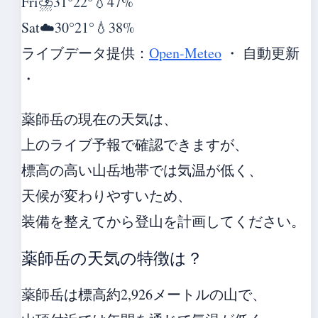
Fri
⛈️
31°
22°
💧47%
Sat
☁️
30°
21°
💧38%
ライブデータ提供：
Open-Meteo
・ 自動更新
・
薬師岳の現在の天気は、
上のライブ予報で確認できますが、
標高の高い山岳地帯では気温が低く、
天候が変わりやすいため、
装備を整えてから登山を計画してください。
薬師岳の天気の特徴は？
薬師岳は標高約2,926メートルの山で、