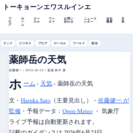
トーキョーンエワスルインエ
ブ
ホ
ロー
ワー
お問い
ニュース
会社
天
ロ
ー
カル
ルド
合わせ
レター
概要
気
グ
ム
テック
ビジネス
ブログ
ローカル
ワールド
政治
薬師岳の天気
佐藤健一 • 2026-06-23 • 監修 鈴木 蒼
ホ
ーム
›
天気
›
薬師岳の天気
文・
Haruka Sato
（主要見出し）
・
佐藤健一 が
監修
・
予報データ：
Open-Meteo
・ 気象庁
ライブ予報は自動更新されます。
記載のガイダンスは 2026年6月23日