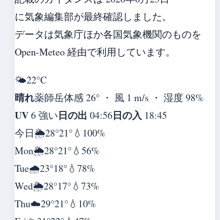
に気象編集部が最終確認しました。
データは気象庁ほか各国気象機関のものを
Open-Meteo 経由で利用しています。
🌤️
22°
C
晴れ
薬師岳
体感 26° ・ 風 1 m/s ・ 湿度 98%
UV
日の出
日の入
6 強い
04:56
18:45
今日
🌦️
28°
21°
💧100%
Mon
🌦️
28°
21°
💧56%
Tue
🌧️
23°
18°
💧78%
Wed
🌦️
28°
17°
💧73%
Thu
☁️
29°
21°
💧10%