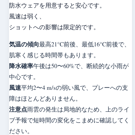
防水ウェアを用意すると安心です。
風速は弱く、
ショットへの影響は限定的です。
気温の傾向
最高21°C前後、最低16°C前後で、
肌寒く感じる時間帯もあります。
降水確率
午後は50〜60%で、断続的な小雨が
中心です。
風速
平均2〜4 m/sの弱い風で、プレーへの支
障はほとんどありません。
注意点
雨雲の発生は局地的なため、上のライ
ブ予報で短時間の変化をこまめに確認してく
ださい。