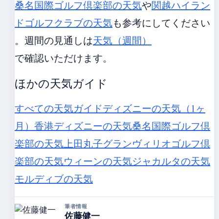
桑名国際ゴルフ倶楽部の天気
や
関越ハイラン
ドゴルフクラブの天気
も参考にしてください
。週間の見通しは
天気（週間）
で確認いただけます。
ほかの天気ガイド
すべての天気ガイド
ディズニーの天気（1ヶ
月）
香港ディズニーの天気
桑名国際ゴルフ倶
楽部の天気
上田丸子グランヴィリオゴルフ倶
楽部の天気
ウィーンの天気
ジャカルタの天気
モルディブの天気
筆者情報
佐藤健一