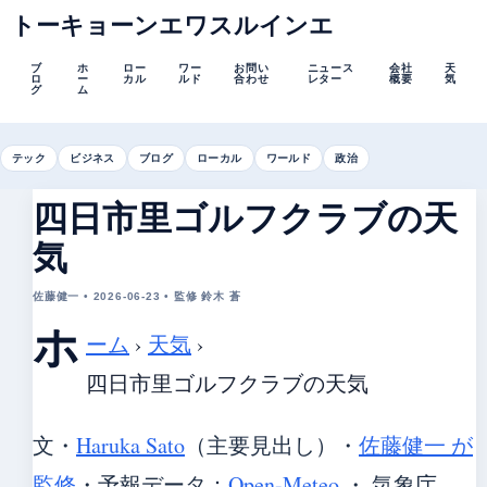
トーキョーンエワスルインエ
ブ
ホ
ロー
ワー
お問い
ニュース
会社
天
ロ
ー
カル
ルド
合わせ
レター
概要
気
グ
ム
テック
ビジネス
ブログ
ローカル
ワールド
政治
四日市里ゴルフクラブの天
気
佐藤健一 • 2026-06-23 • 監修 鈴木 蒼
ホ
ーム
›
天気
›
四日市里ゴルフクラブの天気
文・
Haruka Sato
（主要見出し）
・
佐藤健一 が
監修
・
予報データ：
Open-Meteo
・ 気象庁