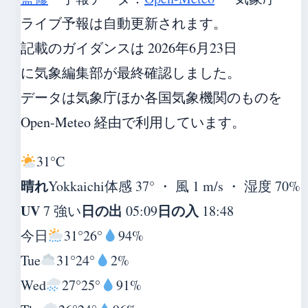
ライブ予報は自動更新されます。
記載のガイダンスは 2026年6月23日
に気象編集部が最終確認しました。
データは気象庁ほか各国気象機関のものを
Open-Meteo 経由で利用しています。
31°
C
晴れ
Yokkaichi
体感 37° ・ 風 1 m/s ・ 湿度 70%
UV
日の出
日の入
7 強い
05:09
18:48
今日
31°
26°
94%
Tue
31°
24°
2%
Wed
27°
25°
91%