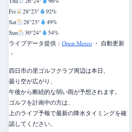
Thu
26°
24°
96%
Fri
28°
23°
92%
Sat
28°
23°
49%
Sun
30°
24°
54%
ライブデータ提供：
Open-Meteo
・ 自動更新
・
四日市の里ゴルフクラブ周辺は本日、
曇り空が広がり、
午後から断続的な弱い雨が予想されます。
ゴルフを計画中の方は、
上のライブ予報で最新の降水タイミングを確
認してください。