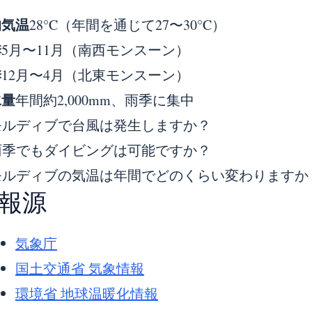
均気温
28°C（年間を通じて27〜30°C）
季
5月〜11月（南西モンスーン）
季
12月〜4月（北東モンスーン）
水量
年間約2,000mm、雨季に集中
モルディブで台風は発生しますか？
雨季でもダイビングは可能ですか？
モルディブの気温は年間でどのくらい変わりますか
報源
気象庁
国土交通省 気象情報
環境省 地球温暖化情報