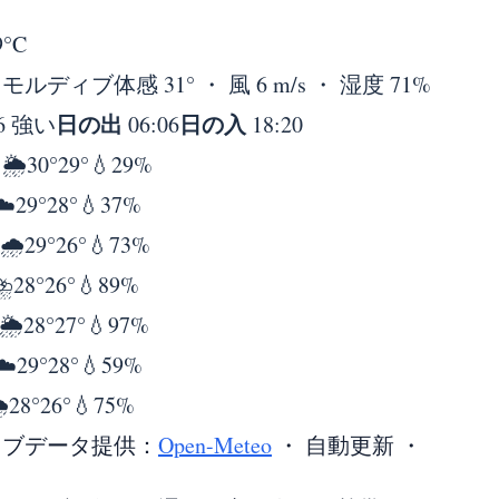
9°
C
り
モルディブ
体感 31° ・ 風 6 m/s ・ 湿度 71%
日の出
日の入
6 強い
06:06
18:20
日
🌦️
30°
29°
💧29%
☁️
29°
28°
💧37%
🌧️
29°
26°
💧73%
⛈️
28°
26°
💧89%
🌦️
28°
27°
💧97%
☁️
29°
28°
💧59%
️
28°
26°
💧75%
イブデータ提供：
Open-Meteo
・ 自動更新 ・