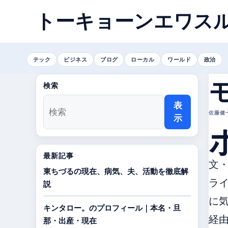
トーキョーンエワス
テック
ビジネス
ブログ
ローカル
ワールド
政治
検索
表
佐藤健一 
示
最新記事
文
東ちづるの現在、病気、夫、活動を徹底解
ライ
説
に気
キンタロー。のプロフィール｜本名・旦
経
那・出産・現在