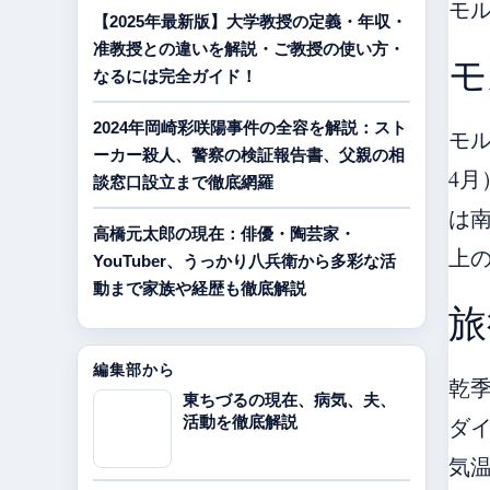
モ
【2025年最新版】大学教授の定義・年収・
准教授との違いを解説・ご教授の使い方・
モ
なるには完全ガイド！
2024年岡崎彩咲陽事件の全容を解説：スト
モル
ーカー殺人、警察の検証報告書、父親の相
4月
談窓口設立まで徹底網羅
は
高橋元太郎の現在：俳優・陶芸家・
上
YouTuber、うっかり八兵衛から多彩な活
動まで家族や経歴も徹底解説
旅
編集部から
乾季
東ちづるの現在、病気、夫、
活動を徹底解説
ダ
気