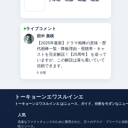
ライブコメント
中村 悠斗
東ちづるの現在、病気、夫、活動を徹
底解説 の背景説明が助かります。ライ
ブ更新を続けてください。
7 分前
トーキョーンエワスルインエ
トーキョーンエワスルインエ はニュース、ガイド、分析をモダンなニュ
人気
迅速なファクトチェックのために整理された、日々のデスク・ブリーフと信頼
性リソース。
会社概要