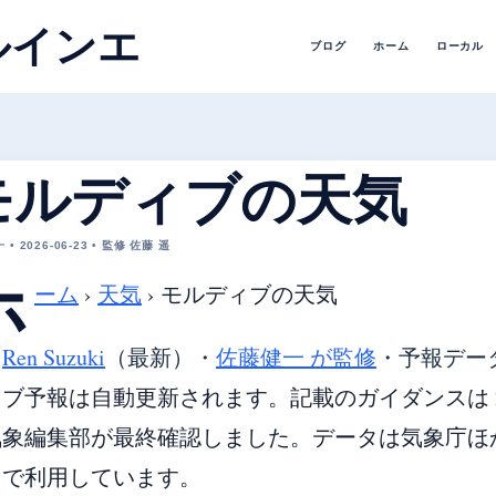
ルインエ
ブログ
ホーム
ローカル
モルディブの天気
• 2026-06-23 • 監修 佐藤 遥
ホ
ーム
›
天気
›
モルディブの天気
・
Ren Suzuki
（最新）
・
佐藤健一 が監修
・
予報デー
ブ予報は自動更新されます。記載のガイダンスは 20
象編集部が最終確認しました。データは気象庁ほか各国
由で利用しています。