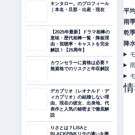
キンタロー。のプロフィール
平
｜本名・旦那・出産・現在
雨
乾
【2025年最新】ドラマ相棒の
意味・歴代相棒一覧・降板理
降
由・視聴率・キャストを完全
解説！【25周年】
カウンセラーに資格は必要？
無資格でのリスクと年収解説
情
デカプリオ（レオナルド・デ
ィカプリオ）の結婚しない理
由、現在の彼女、出身地、代
表作と人気の秘密まで徹底解
説
りさとは？LiSAと
BLACKPINKリサの違いを徹