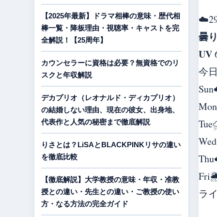
【2025年最新】ドラマ相棒の意味・歴代相
☁️
2
棒一覧・降板理由・視聴率・キャストを完
曇
全解説！【25周年】
UV
カウンセラーに資格は必要？無資格でのリ
今
スクと年収解説
Sun
デカプリオ（レオナルド・ディカプリオ）
Mon
の結婚しない理由、現在の彼女、出身地、
Tue
代表作と人気の秘密まで徹底解説
Wed
りさとは？LiSAとBLACKPINKリサの違い
Thu
を徹底比較
Fri

【徹底解説】大学教授の意味・年収・准教
ラ
授との違い・先生との違い・ご教授の使い
方・なる方法の完全ガイド