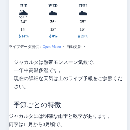
TUE
WED
THU
🌦️
☁️
☁️
24°
25°
25°
14°
15°
15°
💧14%
💧0%
💧20%
ライブデータ提供：
Open-Meteo
・ 自動更新 ・
ジャカルタは熱帯モンスーン気候で、
一年中高温多湿です。
現在の詳細な天気は上のライブ予報をご参照くだ
さい。
季節ごとの特徴
ジャカルタには明確な雨季と乾季があります。
雨季は11月から3月頃で、