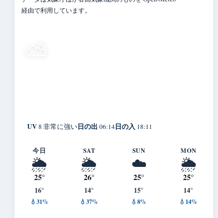
経由で利用しています。
25°
⛅
C
晴れ時々曇り
Jaka
体感 27° ・ 風 2 m/s ・ 湿度 69%
UV
日の出
日の入
8 非常に強い
06:14
18:11
今日
SAT
SUN
MON
🌦️
🌦️
☁️
🌦️
25°
26°
25°
25°
16°
14°
15°
14°
💧31%
💧37%
💧8%
💧14%