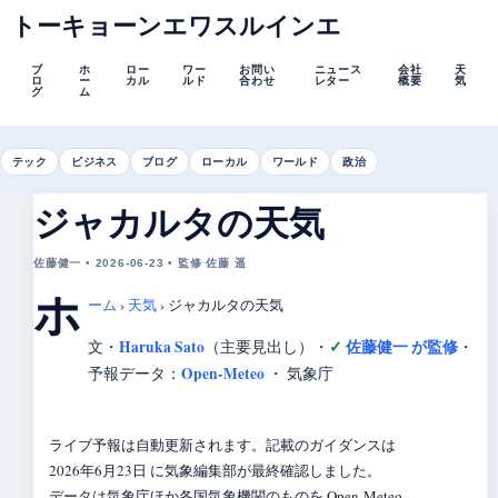
トーキョーンエワスルインエ
ブ
ホ
ロー
ワー
お問い
ニュース
会社
天
ロ
ー
カル
ルド
合わせ
レター
概要
気
グ
ム
テック
ビジネス
ブログ
ローカル
ワールド
政治
ジャカルタの天気
佐藤健一 • 2026-06-23 • 監修 佐藤 遥
ホ
ーム
›
天気
›
ジャカルタの天気
Haruka Sato
佐藤健一 が監修
文・
（主要見出し）
・
・
Open-Meteo
予報データ：
・ 気象庁
ライブ予報は自動更新されます。記載のガイダンスは
2026年6月23日 に気象編集部が最終確認しました。
データは気象庁ほか各国気象機関のものを Open-Meteo