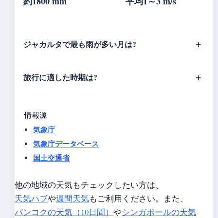
約1800 mm
平均1～3 m/s
ジャカルタで最も雨が多い月は?
旅行に適した時期は?
情報源
気象庁
気象庁データベース
国土交通省
他の地域の天気もチェックしたい方は、
天気ハブ
や
週間天気
もご利用ください。また、
バンコクの天気（10日間）
や
シンガポールの天気