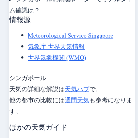
ム確認は？
情報源
Meteorological Service Singapore
気象庁 世界天気情報
世界気象機関 (WMO)
シンガポール
天気の詳細な解説は
天気ハブ
で、
他の都市の比較には
週間天気
も参考になりま
す。
ほかの天気ガイド