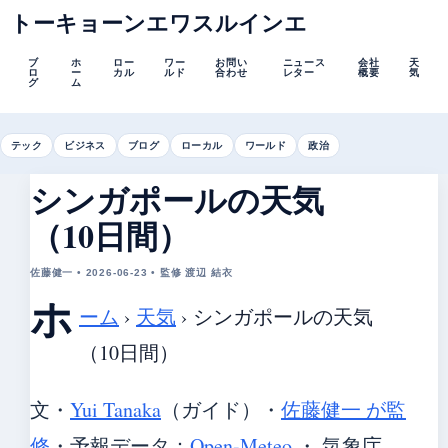
トーキョーンエワスルインエ
ブ
ホ
ロー
ワー
お問い
ニュース
会社
天
ロ
ー
カル
ルド
合わせ
レター
概要
気
グ
ム
テック
ビジネス
ブログ
ローカル
ワールド
政治
シンガポールの天気
（10日間）
佐藤健一 • 2026-06-23 • 監修 渡辺 結衣
ホ
ーム
›
天気
›
シンガポールの天気
（10日間）
文・
Yui Tanaka
（ガイド）
・
佐藤健一 が監
修
・
予報データ：
Open-Meteo
・ 気象庁