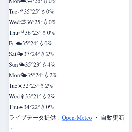
Mon
☁️
34°
26°
💧0%
Tue
⛅
35°
25°
💧0%
Wed
⛅
36°
25°
💧0%
Thu
⛅
36°
23°
💧0%
Fri
☁️
35°
24°
💧0%
Sat
🌤️
37°
24°
💧2%
Sun
🌤️
35°
23°
💧4%
Mon
🌤️
35°
24°
💧2%
Tue
☀️
32°
23°
💧2%
Wed
☀️
33°
21°
💧2%
Thu
☀️
34°
22°
💧0%
ライブデータ提供：
Open-Meteo
・ 自動更新
・