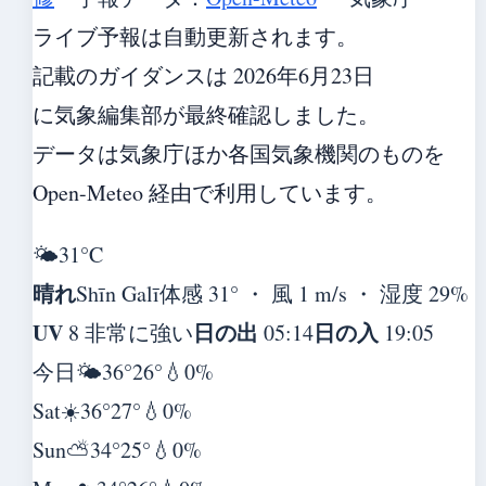
ライブ予報は自動更新されます。
記載のガイダンスは 2026年6月23日
に気象編集部が最終確認しました。
データは気象庁ほか各国気象機関のものを
Open-Meteo 経由で利用しています。
🌤️
31°
C
晴れ
Shīn Galī
体感 31° ・ 風 1 m/s ・ 湿度 29%
UV
日の出
日の入
8 非常に強い
05:14
19:05
今日
🌤️
36°
26°
💧0%
Sat
☀️
36°
27°
💧0%
Sun
⛅
34°
25°
💧0%