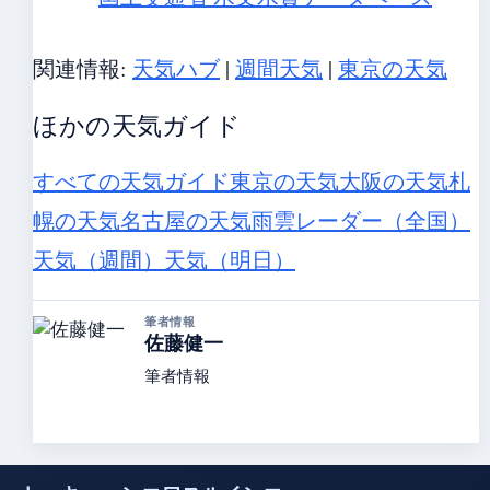
関連情報:
天気ハブ
|
週間天気
|
東京の天気
ほかの天気ガイド
すべての天気ガイド
東京の天気
大阪の天気
札
幌の天気
名古屋の天気
雨雲レーダー（全国）
天気（週間）
天気（明日）
筆者情報
佐藤健一
筆者情報