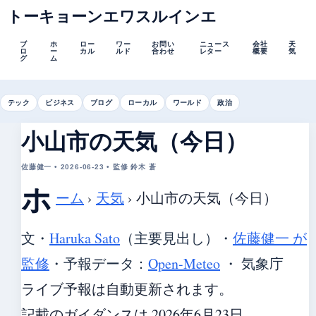
トーキョーンエワスルインエ
ブ
ホ
ロー
ワー
お問い
ニュース
会社
天
ロ
ー
カル
ルド
合わせ
レター
概要
気
グ
ム
テック
ビジネス
ブログ
ローカル
ワールド
政治
小山市の天気（今日）
佐藤健一 • 2026-06-23 • 監修 鈴木 蒼
ホ
ーム
›
天気
›
小山市の天気（今日）
文・
Haruka Sato
（主要見出し）
・
佐藤健一 が
監修
・
予報データ：
Open-Meteo
・ 気象庁
ライブ予報は自動更新されます。
記載のガイダンスは 2026年6月23日