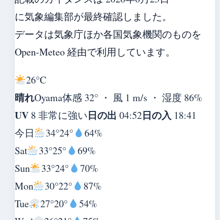
に気象編集部が最終確認しました。
データは気象庁ほか各国気象機関のものを
Open-Meteo 経由で利用しています。
26°
C
晴れ
Oyama
体感 32° ・ 風 1 m/s ・ 湿度 86%
UV
日の出
日の入
8 非常に強い
04:52
18:41
今日
34°
24°
64%
Sat
33°
25°
69%
Sun
33°
24°
70%
Mon
30°
22°
87%
Tue
27°
20°
54%