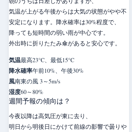
朝のうちは日差しがありますが、
気温が上がる午後からは大気の状態がやや不
安定になります。降水確率は30%程度で、
降っても短時間の弱い雨が中心です。
外出時に折りたたみ傘があると安心です。
気温
最高23°C、最低15°C
降水確率
午前10%、午後30%
風
南東の風 3～5m/s
湿度
60～80%
週間予報の傾向は？
今夜以降は高気圧が東に去り、
明日から明後日にかけて前線の影響で曇りや