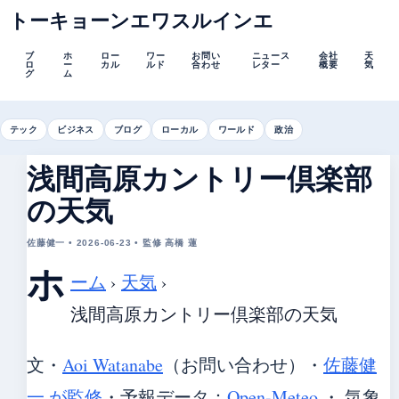
トーキョーンエワスルインエ
ブ
ホ
ロー
ワー
お問い
ニュース
会社
天
ロ
ー
カル
ルド
合わせ
レター
概要
気
グ
ム
テック
ビジネス
ブログ
ローカル
ワールド
政治
浅間高原カントリー倶楽部
の天気
佐藤健一 • 2026-06-23 • 監修 高橋 蓮
ホ
ーム
›
天気
›
浅間高原カントリー倶楽部の天気
文・
Aoi Watanabe
（お問い合わせ）
・
佐藤健
一 が監修
・
予報データ：
Open-Meteo
・ 気象