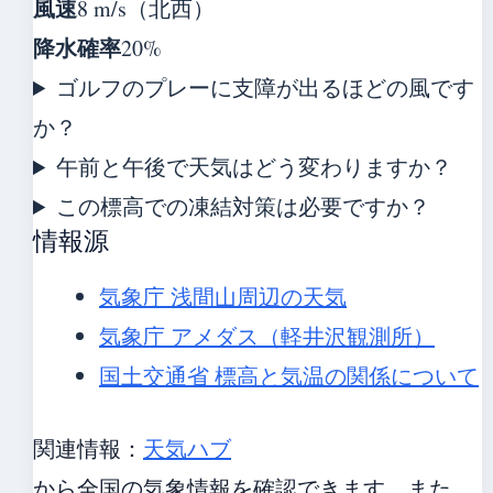
風速
8 m/s（北西）
降水確率
20%
ゴルフのプレーに支障が出るほどの風です
か？
午前と午後で天気はどう変わりますか？
この標高での凍結対策は必要ですか？
情報源
気象庁 浅間山周辺の天気
気象庁 アメダス（軽井沢観測所）
国土交通省 標高と気温の関係について
関連情報：
天気ハブ
から全国の気象情報を確認できます。また、