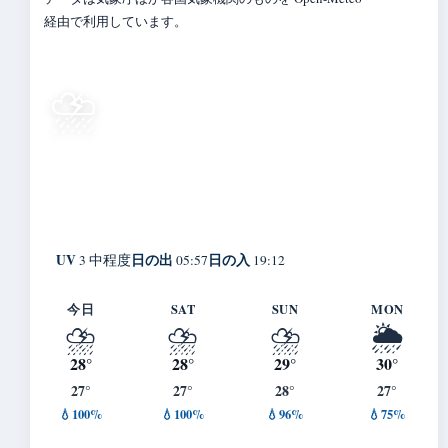
経由で利用しています。
28°
⛈️
C
雷雨・ひょう
Tomigusuku
体感 29° ・ 風 12 m/s ・ 湿度 92%
UV
日の出
日の入
3 中程度
05:57
19:12
今日
SAT
SUN
MON
⛈️
⛈️
⛈️
🌦️
28°
28°
29°
30°
27°
27°
28°
27°
💧100%
💧100%
💧96%
💧75%