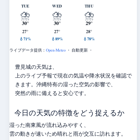
TUE
WED
THU
⛈️
⛈️
⛈️
30°
30°
29°
27°
27°
28°
💧71%
💧89%
💧78%
ライブデータ提供：
Open-Meteo
・ 自動更新 ・
豊見城の天気は、
上のライブ予報で現在の気温や降水状況を確認で
きます。沖縄特有の湿った空気の影響で、
突然の雨に備えると安心です。
今日の天気の特徴をどう捉えるか
湿った南東風が流れ込みやすく、
雲の動きが速いため晴れと雨が交互に訪れます。