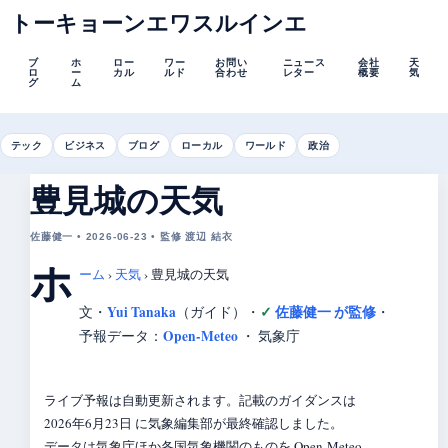
トーキョーンエワスルインエ
ブ
ホ
ロー
ワー
お問い
ニュース
会社
天
ロ
ー
カル
ルド
合わせ
レター
概要
気
グ
ム
テック
ビジネス
ブログ
ローカル
ワールド
政治
豊見城の天気
佐藤健一 • 2026-06-23 • 監修 渡辺 結衣
ホ
ーム
›
天気
›
豊見城の天気
Yui Tanaka
佐藤健一 が監修
文・
（ガイド）
・
・
Open-Meteo
予報データ：
・ 気象庁
ライブ予報は自動更新されます。記載のガイダンスは
2026年6月23日 に気象編集部が最終確認しました。
データは気象庁ほか各国気象機関のものを Open-Meteo