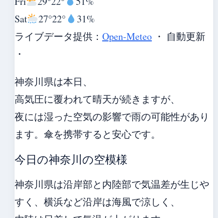
Fri
29°
22°
51%
Sat
27°
22°
31%
ライブデータ提供：
Open-Meteo
・ 自動更新
・
神奈川県は本日、
高気圧に覆われて晴天が続きますが、
夜には湿った空気の影響で雨の可能性があり
ます。傘を携帯すると安心です。
今日の神奈川の空模様
神奈川県は沿岸部と内陸部で気温差が生じや
すく、横浜など沿岸は海風で涼しく、