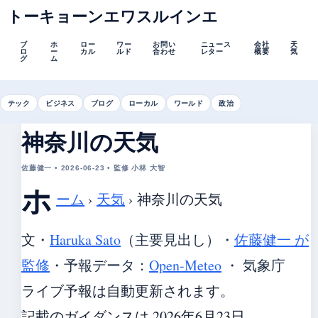
トーキョーンエワスルインエ
ブ
ホ
ロー
ワー
お問い
ニュース
会社
天
ロ
ー
カル
ルド
合わせ
レター
概要
気
グ
ム
テック
ビジネス
ブログ
ローカル
ワールド
政治
神奈川の天気
佐藤健一 • 2026-06-23 • 監修 小林 大智
ホ
ーム
›
天気
›
神奈川の天気
文・
Haruka Sato
（主要見出し）
・
佐藤健一 が
監修
・
予報データ：
Open-Meteo
・ 気象庁
ライブ予報は自動更新されます。
記載のガイダンスは 2026年6月23日