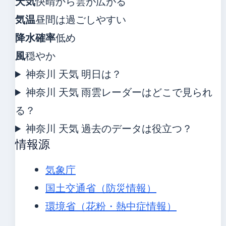
天気
快晴から雲が広がる
気温
昼間は過ごしやすい
降水確率
低め
風
穏やか
神奈川 天気 明日は？
神奈川 天気 雨雲レーダーはどこで見られ
る？
神奈川 天気 過去のデータは役立つ？
情報源
気象庁
国土交通省（防災情報）
環境省（花粉・熱中症情報）