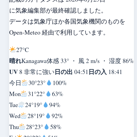
に気象編集部が最終確認しました。
データは気象庁ほか各国気象機関のものを
Open-Meteo 経由で利用しています。
27°
C
晴れ
Kanagawa
体感 33° ・ 風 2 m/s ・ 湿度 86%
UV
日の出
日の入
8 非常に強い
04:51
18:41
今日
30°
23°
100%
Mon
31°
22°
63%
Tue
24°
19°
94%
Wed
28°
19°
92%
Thu
28°
23°
58%