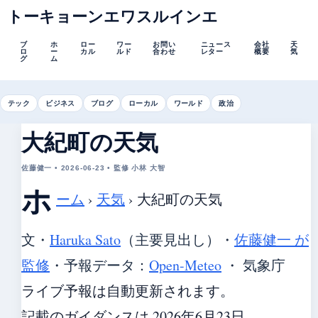
トーキョーンエワスルインエ
ブ
ホ
ロー
ワー
お問い
ニュース
会社
天
ロ
ー
カル
ルド
合わせ
レター
概要
気
グ
ム
テック
ビジネス
ブログ
ローカル
ワールド
政治
大紀町の天気
佐藤健一 • 2026-06-23 • 監修 小林 大智
ホ
ーム
›
天気
›
大紀町の天気
文・
Haruka Sato
（主要見出し）
・
佐藤健一 が
監修
・
予報データ：
Open-Meteo
・ 気象庁
ライブ予報は自動更新されます。
記載のガイダンスは 2026年6月23日