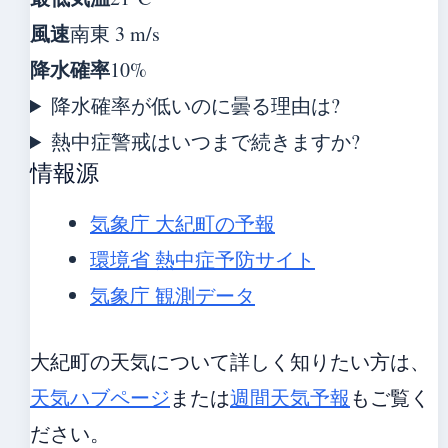
風速
南東 3 m/s
降水確率
10%
降水確率が低いのに曇る理由は?
熱中症警戒はいつまで続きますか?
情報源
気象庁 大紀町の予報
環境省 熱中症予防サイト
気象庁 観測データ
大紀町の天気について詳しく知りたい方は、
天気ハブページ
または
週間天気予報
もご覧く
ださい。