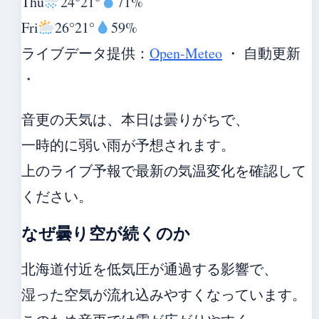
Thu
24°
21°
71%
Fri
26°
21°
59%
ライブデータ提供：
Open-Meteo
・ 自動更新
・
音更の天気は、本日は曇りがちで、
一時的に弱い雨が予想されます。
上のライブ予報で最新の気温変化を確認して
ください。
なぜ曇り空が続くのか
北海道付近を低気圧が通過する影響で、
湿った空気が流れ込みやすくなっています。