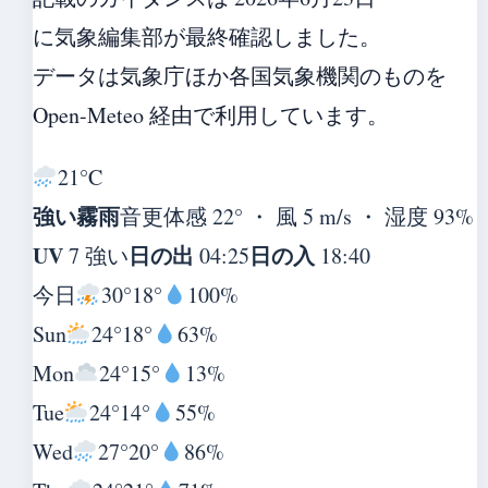
に気象編集部が最終確認しました。
データは気象庁ほか各国気象機関のものを
Open-Meteo 経由で利用しています。
21°
C
強い霧雨
音更
体感 22° ・ 風 5 m/s ・ 湿度 93%
UV
日の出
日の入
7 強い
04:25
18:40
今日
30°
18°
100%
Sun
24°
18°
63%
Mon
24°
15°
13%
Tue
24°
14°
55%
Wed
27°
20°
86%