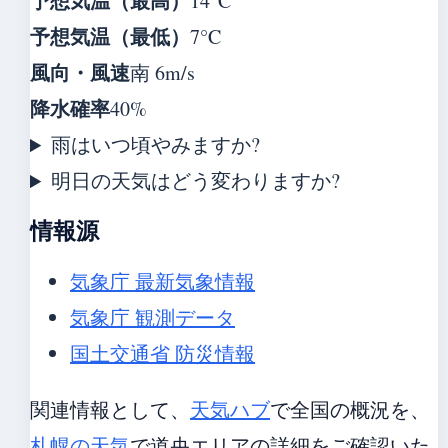
予想気温（最高）
14°C
予想気温（最低）
7°C
風向・風速
南 6m/s
降水確率
40%
雨はいつ頃やみますか?
明日の天気はどう変わりますか?
情報源
気象庁 最新気象情報
気象庁 観測データ
国土交通省 防災情報
関連情報として、
天気ハブ
で全国の概況を、
札幌の天気
で道央エリアの詳細をご確認いた