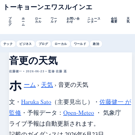
トーキョーンエワスルインエ
ブ
ホ
ロー
ワー
お問い合
ニュース
会社
天
ロ
ー
カル
ルド
わせ
レター
概要
気
グ
ム
テック
ビジネス
ブログ
ローカル
ワールド
政治
音更の天気
佐藤健一 • 2026-06-23 • 監修 佐藤 遥
ホ
ーム
›
天気
›
音更の天気
文・
Haruka Sato
（主要見出し）
・
佐藤健一 が
監修
・
予報データ：
Open-Meteo
・ 気象庁
ライブ予報は自動更新されます。
記載のガイダンスは 2026年6月23日