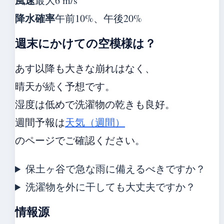
風速
最大6 m/s
降水確率
午前10%、午後20%
週末にかけての空模様は？
あす以降も大きな崩れはなく、
晴天が続く予想です。
湿度は低めで洗濯物の乾きも良好。
週間予報は
天気（週間）
のページでご確認ください。
保土ヶ谷で急な雨に備えるべきですか？
洗濯物を外に干しても大丈夫ですか？
情報源