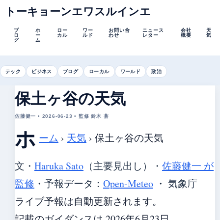
トーキョーンエワスルインエ
ブ
ホ
ロー
ワー
お問い合
ニュース
会社
天
ロ
ー
カル
ルド
わせ
レター
概要
気
グ
ム
テック
ビジネス
ブログ
ローカル
ワールド
政治
保土ヶ谷の天気
佐藤健一 • 2026-06-23 • 監修 鈴木 蒼
ホ
ーム
›
天気
›
保土ヶ谷の天気
文・
Haruka Sato
（主要見出し）
・
佐藤健一 が
監修
・
予報データ：
Open-Meteo
・ 気象庁
ライブ予報は自動更新されます。
記載のガイダンスは 2026年6月23日