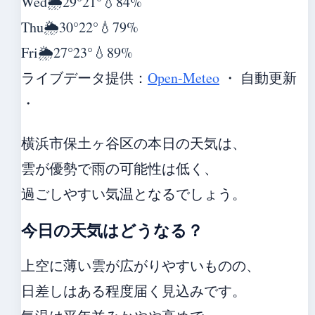
Wed
🌦️
29°
21°
💧84%
Thu
🌦️
30°
22°
💧79%
Fri
🌦️
27°
23°
💧89%
ライブデータ提供：
Open-Meteo
・ 自動更新
・
横浜市保土ヶ谷区の本日の天気は、
雲が優勢で雨の可能性は低く、
過ごしやすい気温となるでしょう。
今日の天気はどうなる？
上空に薄い雲が広がりやすいものの、
日差しはある程度届く見込みです。