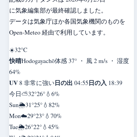
に気象編集部が最終確認しました。
データは気象庁ほか各国気象機関のものを
Open-Meteo 経由で利用しています。
☀️
32°
C
快晴
Hodogayachō
体感 37° ・ 風 2 m/s ・ 湿度
64%
UV
日の出
日の入
8 非常に強い
04:55
18:39
今日
⛅
32°
26°
💧6%
Sun
🌦️
31°
25°
💧82%
Mon
☁️
29°
23°
💧70%
Tue
🌦️
26°
22°
💧45%