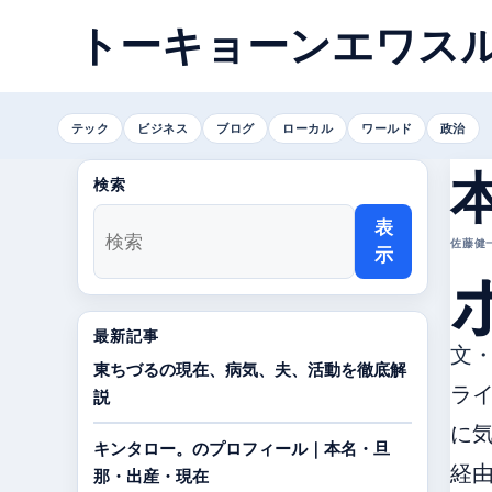
トーキョーンエワス
テック
ビジネス
ブログ
ローカル
ワールド
政治
検索
表
佐藤健一 
示
最新記事
文
東ちづるの現在、病気、夫、活動を徹底解
ライ
説
に気
キンタロー。のプロフィール｜本名・旦
経
那・出産・現在