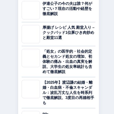
伊達公子の今の夫は誰？何が
すごい？現在の活動や経歴を
徹底解説
厚揚げ レシピ 人気 殿堂入り –
クックパッド1位豚ひき肉炒め
と殿堂11選
「処女」の医学的・社会的定
義とセカンド処女の増加、初
体験の痛み・出血の真実を解
説、大学生の処女率統計も含
めて徹底解説
【2025年】渡辺謙の結婚・離
婚・白血病・不倫スキャンダ
ル：波乱万丈な人生を時系列
で徹底解説、3度目の再婚相手
も
no-