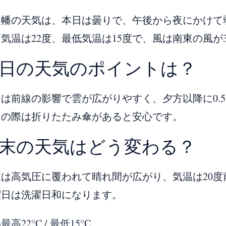
八幡の天気は、本日は曇りで、午後から夜にかけて
気温は22度、最低気温は15度で、風は南東の風が
日の天気のポイントは？
日は前線の影響で雲が広がりやすく、夕方以降に0.
出の際は折りたたみ傘があると安心です。
末の天気はどう変わる？
末は高気圧に覆われて晴れ間が広がり、気温は20
曜日は洗濯日和になります。
温
最高22°C / 最低15°C