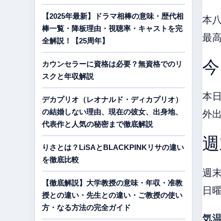
【2025年最新】ドラマ相棒の意味・歴代相
本
棒一覧・降板理由・視聴率・キャストを完
最高
全解説！【25周年】
今
カウンセラーに資格は必要？無資格でのリ
スクと年収解説
本
デカプリオ（レオナルド・ディカプリオ）
外
の結婚しない理由、現在の彼女、出身地、
代表作と人気の秘密まで徹底解説
週
りさとは？LiSAとBLACKPINKリサの違い
を徹底比較
週
【徹底解説】大学教授の意味・年収・准教
日
授との違い・先生との違い・ご教授の使い
方・なる方法の完全ガイド
気