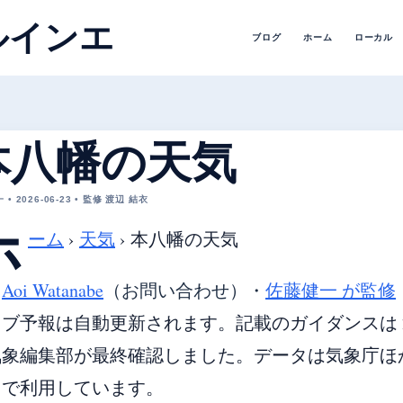
ルインエ
ブログ
ホーム
ローカル
本八幡の天気
• 2026-06-23 • 監修 渡辺 結衣
ホ
ーム
›
天気
›
本八幡の天気
・
Aoi Watanabe
（お問い合わせ）
・
佐藤健一 が監修
ブ予報は自動更新されます。記載のガイダンスは 20
象編集部が最終確認しました。データは気象庁ほか各国
由で利用しています。