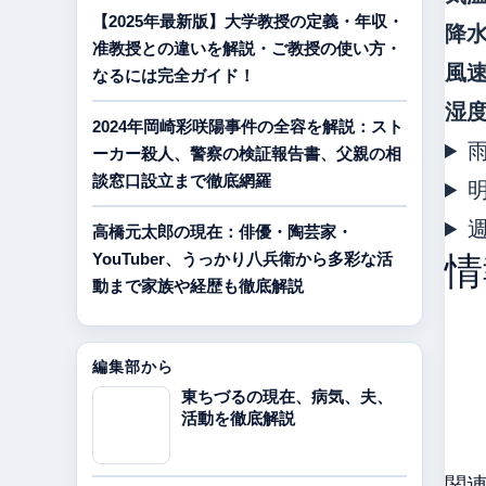
【2025年最新版】大学教授の定義・年収・
降
准教授との違いを解説・ご教授の使い方・
風
なるには完全ガイド！
湿
2024年岡崎彩咲陽事件の全容を解説：スト
ーカー殺人、警察の検証報告書、父親の相
談窓口設立まで徹底網羅
高橋元太郎の現在：俳優・陶芸家・
YouTuber、うっかり八兵衛から多彩な活
情
動まで家族や経歴も徹底解説
編集部から
東ちづるの現在、病気、夫、
活動を徹底解説
関