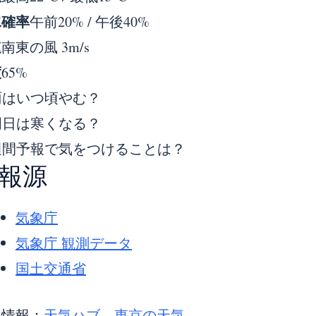
水確率
午前20% / 午後40%
速
南東の風 3m/s
度
65%
雨はいつ頃やむ？
明日は寒くなる？
週間予報で気をつけることは？
報源
気象庁
気象庁 観測データ
国土交通省
連情報：
天気ハブ
、
東京の天気