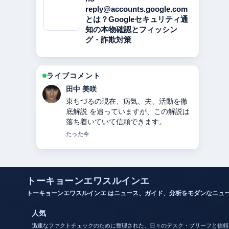
reply@accounts.google.com
とは？Googleセキュリティ通
知の本物確認とフィッシン
グ・詐欺対策
ライブコメント
中村 悠斗
キンタロー。のプロフィール｜本名・
旦那・出産・現在 の背景説明が助かり
ます。ライブ更新を続けてください。
3 分前
トーキョーンエワスルインエ
トーキョーンエワスルインエ はニュース、ガイド、分析をモダンなニュ
人気
迅速なファクトチェックのために整理された、日々のデスク・ブリーフと信頼