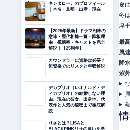
夏
キンタロー。のプロフィール
｜本名・旦那・出産・現在
冬
厚
【2025年最新】ドラマ相棒の
意味・歴代相棒一覧・降板理
最
由・視聴率・キャストを完全
解説！【25周年】
風
カウンセラーに資格は必要？
降
無資格でのリスクと年収解説
紫
デカプリオ（レオナルド・デ
ィカプリオ）の結婚しない理
由、現在の彼女、出身地、代
表作と人気の秘密まで徹底解
説
情
りさとは？LiSAと
BLACKPINKリサの違いを徹