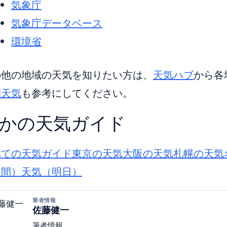
気象庁
気象庁データベース
環境省
の他の地域の天気を知りたい方は、
天気ハブ
から各
間天気
も参考にしてください。
かの天気ガイド
べての天気ガイド
東京の天気
大阪の天気
札幌の天気
週間）
天気（明日）
筆者情報
佐藤健一
筆者情報