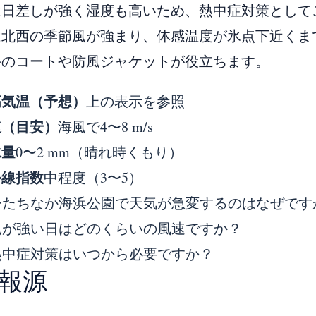
は日差しが強く湿度も高いため、熱中症対策として
は北西の季節風が強まり、体感温度が氷点下近くま
手のコートや防風ジャケットが役立ちます。
高気温（予想）
上の表示を参照
速（目安）
海風で4〜8 m/s
水量
0〜2 mm（晴れ時くもり）
外線指数
中程度（3〜5）
ひたちなか海浜公園で天気が急変するのはなぜです
風が強い日はどのくらいの風速ですか？
熱中症対策はいつから必要ですか？
報源