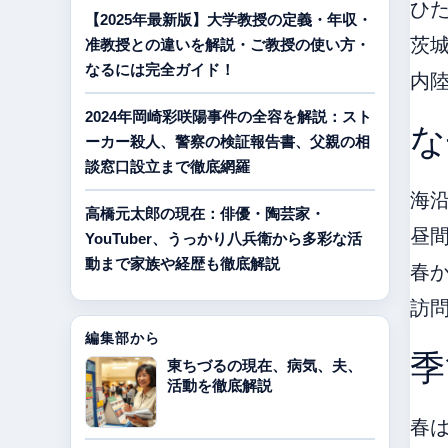
ひ
【2025年最新版】大学教授の定義・年収・
茨
准教授との違いを解説・ご教授の使い方・
なるには完全ガイド！
内
2024年岡崎彩咲陽事件の全容を解説：スト
な
ーカー殺人、警察の検証報告書、父親の相
談窓口設立まで徹底網羅
海
高橋元太郎の現在：俳優・陶芸家・
昼
YouTuber、うっかり八兵衛から多彩な活
動まで家族や経歴も徹底解説
春
訪
編集部から
季
東ちづるの現在、病気、夫、
活動を徹底解説
春