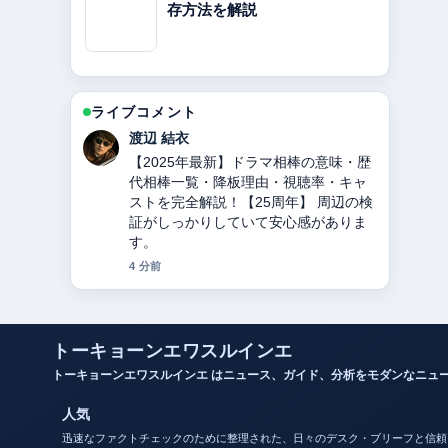
存方法を解説
ライブコメント
小林 大智
東ちづるの現在、病気、夫、活動を徹
底解説 の整理がとても分かりやすいで
す。今日の中でも特に読みやすいで
す。
6 分前
トーキョーンエワスルインエ
トーキョーンエワスルインエ はニュース、ガイド、分析をモダンなニュ
人気
迅速なファクトチェックのために整理された、日々のデスク・ブリーフと信頼
性リソース。