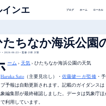
ルインエ
ブログ
ホーム
ローカル
ひたちなか海浜公園
• 2026-06-23 • 監修 小林 大智
ホ
ーム
›
天気
›
ひたちなか海浜公園の天気
・
Haruka Sato
（主要見出し）
・
佐藤健一 が監修
・
予
ブ予報は自動更新されます。記載のガイダンスは 20
象編集部が最終確認しました。データは気象庁ほか各国
由で利用しています。