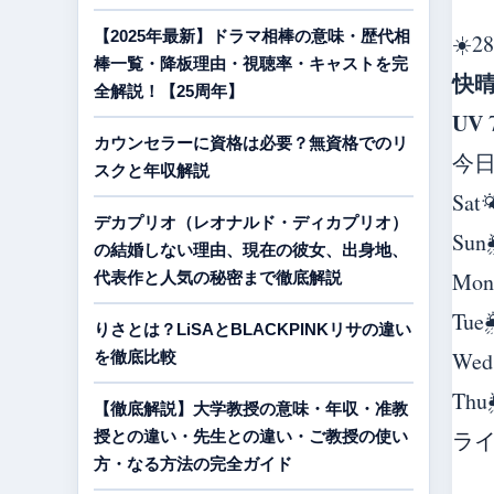
【2025年最新】ドラマ相棒の意味・歴代相
☀️
28
棒一覧・降板理由・視聴率・キャストを完
快
全解説！【25周年】
UV
カウンセラーに資格は必要？無資格でのリ
今
スクと年収解説
Sat

デカプリオ（レオナルド・ディカプリオ）
Sun
の結婚しない理由、現在の彼女、出身地、
Mon
代表作と人気の秘密まで徹底解説
Tue

りさとは？LiSAとBLACKPINKリサの違い
Wed
を徹底比較
Thu
【徹底解説】大学教授の意味・年収・准教
ラ
授との違い・先生との違い・ご教授の使い
方・なる方法の完全ガイド