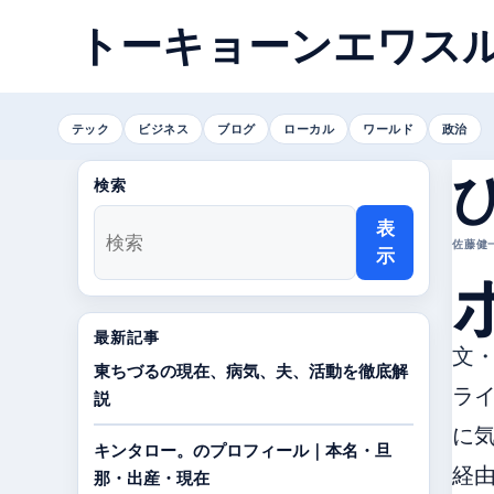
トーキョーンエワス
テック
ビジネス
ブログ
ローカル
ワールド
政治
検索
表
佐藤健一 
示
最新記事
文
東ちづるの現在、病気、夫、活動を徹底解
ライ
説
に気
キンタロー。のプロフィール｜本名・旦
経
那・出産・現在