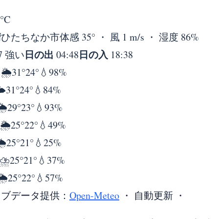
°
C
晴
ひたちなか市
体感 35° ・ 風 1 m/s ・ 湿度 86%
日の出
日の入
7 強い
04:48
18:38
日
🌦️
31°
24°
💧98%
️
31°
24°
💧84%
🌦️
29°
23°
💧93%
🌦️
25°
22°
💧49%
️
25°
21°
💧25%
⛈️
25°
21°
💧37%
🌦️
25°
22°
💧57%
イブデータ提供：
Open-Meteo
・ 自動更新 ・