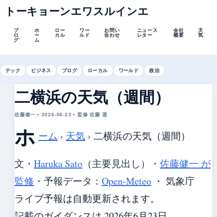
トーキョーンエワスルインエ
ブ
ホ
ロー
ワー
お問い
ニュース
会社
天
ロ
ー
カル
ルド
合わせ
レター
概要
気
グ
ム
テック
ビジネス
ブログ
ローカル
ワールド
政治
二横浜の天気（週間）
佐藤健一 • 2026-06-23 • 監修 佐藤 遥
ホ
ーム
›
天気
›
二横浜の天気（週間）
文・
Haruka Sato
（主要見出し）
・
佐藤健一 が
監修
・
予報データ：
Open-Meteo
・ 気象庁
ライブ予報は自動更新されます。
記載のガイダンスは 2026年6月23日