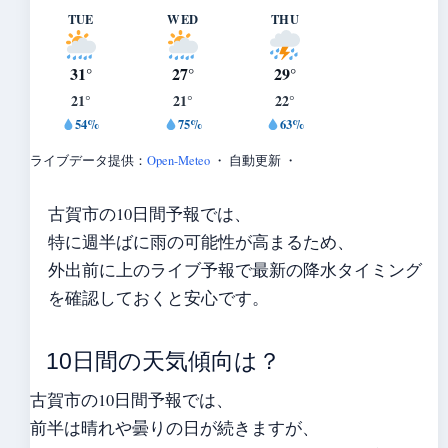
TUE
WED
THU
31°
27°
29°
21°
21°
22°
54%
75%
63%
ライブデータ提供：
Open-Meteo
・ 自動更新 ・
古賀市の10日間予報では、
特に週半ばに雨の可能性が高まるため、
外出前に上のライブ予報で最新の降水タイミング
を確認しておくと安心です。
10日間の天気傾向は？
古賀市の10日間予報では、
前半は晴れや曇りの日が続きますが、