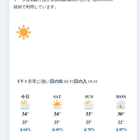
経由で利用しています。
28°
C
快晴
Koga
体感 33° ・ 風 2 m/s ・ 湿度 78%
UV
日の出
日の入
8 非常に強い
04:52
18:41
今日
SAT
SUN
MON
34°
34°
33°
30°
25°
25°
25°
22°
64%
69%
70%
87%