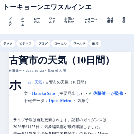
トーキョーンエワスルインエ
ブ
ホ
ロー
ワー
お問い
ニュース
会社
天
ロ
ー
カル
ルド
合わせ
レター
概要
気
グ
ム
テック
ビジネス
ブログ
ローカル
ワールド
政治
古賀市の天気（10日間）
佐藤健一 • 2026-06-23 • 監修 鈴木 蒼
ホ
ーム
›
天気
›
古賀市の天気（10日間）
Haruka Sato
佐藤健一 が監修
文・
（主要見出し）
・
・
Open-Meteo
予報データ：
・ 気象庁
ライブ予報は自動更新されます。記載のガイダンスは
2026年6月23日 に気象編集部が最終確認しました。
データは気象庁ほか各国気象機関のものを Open-Meteo