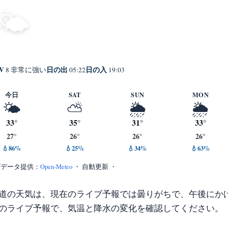
晴れ
31°
🌤️
C
Onomichi
体感 36° ・ 風 3 m/s ・ 湿度 72%
V
日の出
日の入
8 非常に強い
05:22
19:03
今日
SAT
SUN
MON
🌤️
⛅
🌦️
🌦️
33°
35°
31°
33°
27°
26°
26°
26°
💧86%
💧25%
💧34%
💧63%
ブデータ提供：
Open-Meteo
・ 自動更新 ・
道の天気は、現在のライブ予報では曇りがちで、午後にか
のライブ予報で、気温と降水の変化を確認してください。