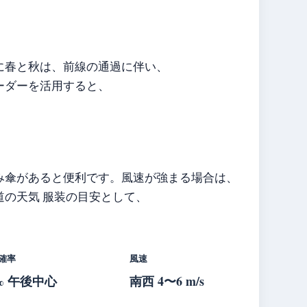
に春と秋は、前線の通過に伴い、
ーダーを活用すると、
み傘があると便利です。風速が強まる場合は、
の天気 服装の目安として、
確率
風速
% 午後中心
南西 4〜6 m/s