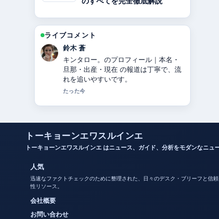
のすべてを完全徹底解説
ライブコメント
渡辺 結衣
【2025年最新】ドラマ相棒の意味・歴
代相棒一覧・降板理由・視聴率・キャ
ストを完全解説！【25周年】 周辺の検
証がしっかりしていて安心感がありま
す。
3 分前
トーキョーンエワスルインエ
トーキョーンエワスルインエ はニュース、ガイド、分析をモダンなニュ
人気
迅速なファクトチェックのために整理された、日々のデスク・ブリーフと信頼
性リソース。
会社概要