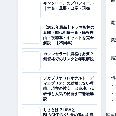
キンタロー。のプロフィール
｜本名・旦那・出産・現在
尾
【2025年最新】ドラマ相棒の
意味・歴代相棒一覧・降板理
由・視聴率・キャストを完全
尾
解説！【25周年】
カウンセラーに資格は必要？
尾
無資格でのリスクと年収解説
情
デカプリオ（レオナルド・デ
ィカプリオ）の結婚しない理
由、現在の彼女、出身地、代
表作と人気の秘密まで徹底解
説
りさとは？LiSAと
関連
BLACKPINKリサの違いを徹