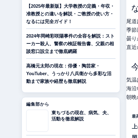
【2025年最新版】大学教授の定義・年収・
准教授との違いを解説・ご教授の使い方・
尾道
なるには完全ガイド！
季節
2024年岡崎彩咲陽事件の全容を解説：スト
曇り
ーカー殺人、警察の検証報告書、父親の相
直近
談窓口設立まで徹底網羅
高橋元太郎の現在：俳優・陶芸家・
YouTuber、うっかり八兵衛から多彩な活
気温
動まで家族や経歴も徹底解説
海沿
朝晩
編集部から
東ちづるの現在、病気、夫、
最
活動を徹底解説
上
照