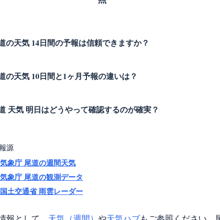
道の天気 14日間の予報は信頼できますか？
道の天気 10日間と1ヶ月予報の違いは？
道 天気 明日はどうやって確認するのが確実？
報源
気象庁 尾道の週間天気
気象庁 尾道の観測データ
国土交通省 雨雲レーダー
情報として、
天気（週間）
や
天気ハブ
もご参照ください。