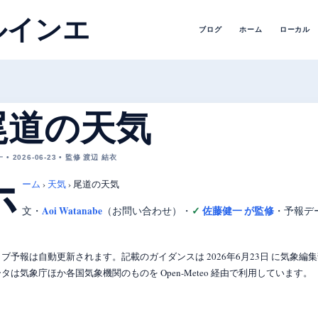
ルインエ
ブログ
ホーム
ローカル
尾道の天気
• 2026-06-23 • 監修 渡辺 結衣
ホ
ーム
›
天気
›
尾道の天気
Aoi Watanabe
佐藤健一 が監修
文・
（お問い合わせ）
・
・
予報デ
ブ予報は自動更新されます。記載のガイダンスは 2026年6月23日 に気象
タは気象庁ほか各国気象機関のものを Open-Meteo 経由で利用しています。