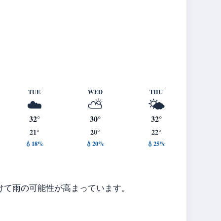
TUE
WED
THU
☁️
⛅
🌤️
32°
30°
32°
21°
20°
22°
💧18%
💧20%
💧25%
けて雨の可能性が高まっています。