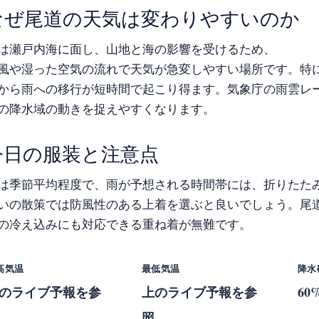
なぜ尾道の天気は変わりやすいのか
は瀬戸内海に面し、山地と海の影響を受けるため、
風や湿った空気の流れで天気が急変しやすい場所です。特
から雨への移行が短時間で起こり得ます。気象庁の雨雲レ
の降水域の動きを捉えやすくなります。
今日の服装と注意点
は季節平均程度で、雨が予想される時間帯には、折りたた
いの散策では防風性のある上着を選ぶと良いでしょう。尾道
の冷え込みにも対応できる重ね着が無難です。
高気温
最低気温
降水
のライブ予報を参
上のライブ予報を参
60
照