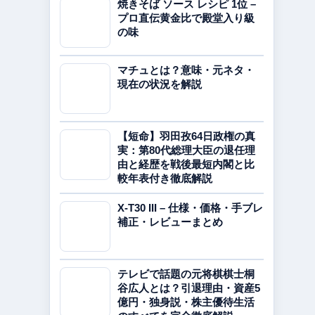
焼きそば ソース レシピ 1位 –
プロ直伝黄金比で殿堂入り級
の味
マチュとは？意味・元ネタ・
現在の状況を解説
【短命】羽田孜64日政権の真
実：第80代総理大臣の退任理
由と経歴を戦後最短内閣と比
較年表付き徹底解説
X-T30 III – 仕様・価格・手ブレ
補正・レビューまとめ
テレビで話題の元将棋棋士桐
谷広人とは？引退理由・資産5
億円・独身説・株主優待生活