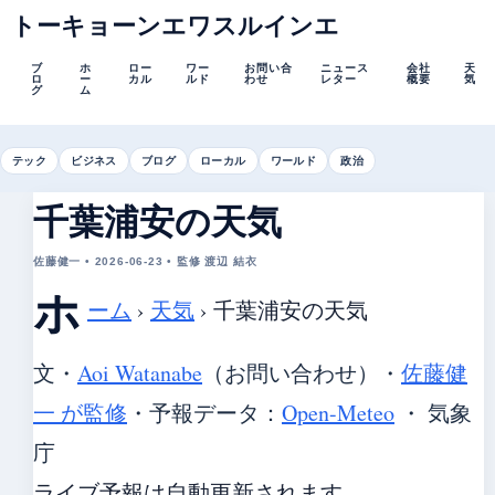
トーキョーンエワスルインエ
ブ
ホ
ロー
ワー
お問い合
ニュース
会社
天
ロ
ー
カル
ルド
わせ
レター
概要
気
グ
ム
テック
ビジネス
ブログ
ローカル
ワールド
政治
千葉浦安の天気
佐藤健一 • 2026-06-23 • 監修 渡辺 結衣
ホ
ーム
›
天気
›
千葉浦安の天気
文・
Aoi Watanabe
（お問い合わせ）
・
佐藤健
一 が監修
・
予報データ：
Open-Meteo
・ 気象
庁
ライブ予報は自動更新されます。