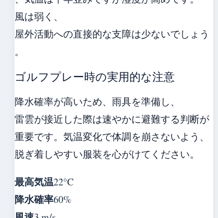
風は弱く、
屋外活動への直接的な支障は少ないでしょう
。
ゴルフプレー時の実用的な注意
降水確率が高いため、雨具を準備し、
雷雲が接近した際は速やかに避難する判断が
重要です。気温変化で体調を崩さないよう、
脱ぎ着しやすい服装を心がけてください。
最高気温
22°C
降水確率
60%
風速
3 m/s