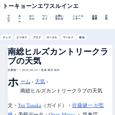
トーキョーンエワスルインエ
ブ
ホ
ロー
ワー
お問い
ニュース
会社
天
ロ
ー
カル
ルド
合わせ
レター
概要
気
グ
ム
テック
ビジネス
ブログ
ローカル
ワールド
政治
南総ヒルズカントリークラ
ブの天気
佐藤健一 • 2026-06-23 • 監修 渡辺 結衣
ホ
ーム
›
天気
›
南総ヒルズカントリークラブの天気
文・
Yui Tanaka
（ガイド）
・
佐藤健一 が監
修
・
予報データ：
Open-Meteo
・ 気象庁